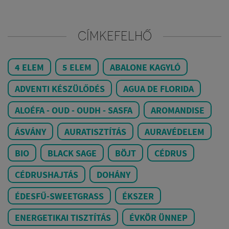
CÍMKEFELHŐ
4 ELEM
5 ELEM
ABALONE KAGYLÓ
ADVENTI KÉSZÜLŐDÉS
AGUA DE FLORIDA
ALOÉFA - OUD - OUDH - SASFA
AROMANDISE
ÁSVÁNY
AURATISZTÍTÁS
AURAVÉDELEM
BIO
BLACK SAGE
BÖJT
CÉDRUS
CÉDRUSHAJTÁS
DOHÁNY
ÉDESFŰ-SWEETGRASS
ÉKSZER
ENERGETIKAI TISZTÍTÁS
ÉVKÖR ÜNNEP