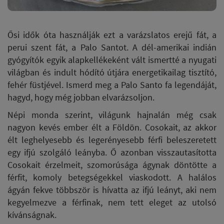
Ősi idők óta használják ezt a varázslatos erejű fát, a
perui szent fát, a Palo Santot. A dél-amerikai indián
gyógyítók egyik alapkellékeként vált ismertté a nyugati
világban és indult hódító útjára energetikailag tisztító,
fehér füstjével. Ismerd meg a Palo Santo fa legendáját,
hagyd, hogy még jobban elvarázsoljon.
Népi monda szerint, világunk hajnalán még csak
nagyon kevés ember élt a Földön. Cosokait, az akkor
élt leghelyesebb és legerényesebb férfi beleszeretett
egy ifjú szolgáló leányba. Ő azonban visszautasította
Cosokait érzelmeit, szomorúsága ágynak döntötte a
férfit, komoly betegségekkel viaskodott. A halálos
ágyán fekve többször is hívatta az ifjú leányt, aki nem
kegyelmezve a férfinak, nem tett eleget az utolsó
kívánságnak.