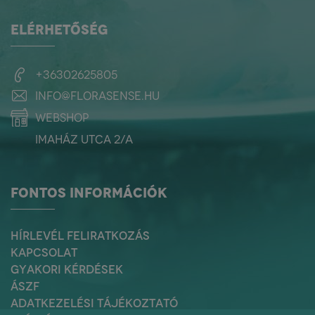
ELÉRHETŐSÉG
+36302625805
info@florasense.hu
webshop
Imaház utca 2/a
FONTOS INFORMÁCIÓK
HÍRLEVÉL FELIRATKOZÁS
KAPCSOLAT
GYAKORI KÉRDÉSEK
ÁSZF
ADATKEZELÉSI TÁJÉKOZTATÓ