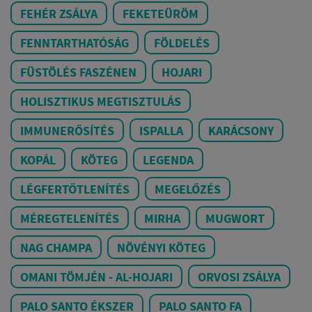
FEHÉR ZSÁLYA
FEKETEÜRÖM
FENNTARTHATÓSÁG
FÖLDELÉS
FÜSTÖLÉS FASZÉNEN
HOJARI
HOLISZTIKUS MEGTISZTULÁS
IMMUNERŐSÍTÉS
ISPALLA
KARÁCSONY
KOPÁL
KÖTEG
LEGENDA
LÉGFERTŐTLENÍTÉS
MEGELŐZÉS
MÉREGTELENÍTÉS
MIRHA
MUGWORT
NAG CHAMPA
NÖVÉNYI KÖTEG
OMANI TÖMJÉN - AL-HOJARI
ORVOSI ZSÁLYA
PALO SANTO ÉKSZER
PALO SANTO FA