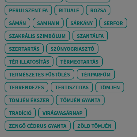
PERUI SZENT FA
RITUÁLÉ
RÓZSA
SÁMÁN
SAMHAIN
SÁRKÁNY
SERFOR
SZAKRÁLIS SZIMBÓLUM
SZANTÁLFA
SZERTARTÁS
SZÚNYOGRIASZTÓ
TÉR ILLATOSÍTÁS
TÉRMEGTARTÁS
TERMÉSZETES FÜSTÖLÉS
TÉRPARFÜM
TÉRRENDEZÉS
TÉRTISZTÍTÁS
TÖMJÉN
TÖMJÉN ÉKSZER
TÖMJÉN GYANTA
TRADÍCIÓ
VIRÁGVASÁRNAP
ZENGŐ CÉDRUS GYANTA
ZÖLD TÖMJÉN