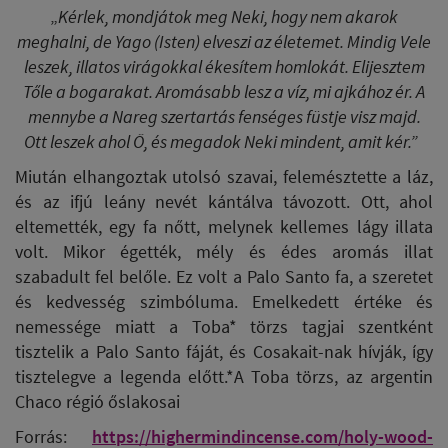
„
Kérlek, mondjátok meg Neki, hogy nem akarok
meghalni, de Yago (Isten) elveszi az életemet. Mindig Vele
leszek, illatos virágokkal ékesítem homlokát. Elijesztem
Tőle a bogarakat. Aromásabb lesz a víz, mi ajkához ér. A
mennybe a Nareg szertartás fenséges füstje visz majd.
Ott leszek ahol Ő, és megadok Neki mindent, amit kér.”
Miután elhangoztak utolsó szavai, felemésztette a láz,
és az ifjú leány nevét kántálva távozott. Ott, ahol
eltemették, egy fa nőtt, melynek kellemes lágy illata
volt. Mikor égették, mély és édes aromás illat
szabadult fel belőle. Ez volt a Palo Santo fa, a szeretet
és kedvesség szimbóluma. Emelkedett értéke és
nemessége miatt a Toba* törzs tagjai szentként
tisztelik a Palo Santo fáját, és Cosakait-nak hívják, így
tisztelegve a legenda előtt.
*A Toba törzs, az argentin
Chaco régió őslakosai
Forrás:
https://highermindincense.com/holy-wood-