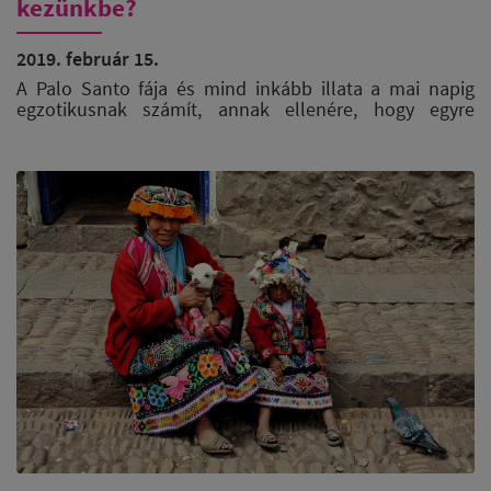
kezünkbe?
2019. február 15.
A Palo Santo fája és mind inkább illata a mai napig
egzotikusnak számít, annak ellenére, hogy egyre
elérhetőbbé válik az európai felhasználók számára. A
fűszeresen meleg illatú Dél-Amerika nyugati
partvidékéről, elsősorban Peruból, Ecuadorból és
Kolumbia egyes részeiről származik. Ezen kívül Brazília
és Argentína erdejeiben is megtalálható különleges
fája. Egy nagyon lassan növő fafajtáról beszélünk,
melynek hím egyedei a száz évet is túlélhetik (Arról,
hogy hím-e vagy nő, később írunk majd). Éppen ezért is
tartják nagy becsben ezt a fát.
A Palo Santo spanyolul szent fát jelent ( palo - fa, santo
- szent ), mely kifejezéssel más helyeken más fákat is
illetnek, de ebben az esetben a Bursera graveolens-ról
van szó, mely hasonlóan a tömjénhez és mirhához a
balzsamfák (
Burseraceae)
családjába tartozik, így nem
meglepő módon nem csak a fájával, hanem a
gyantájával is találkozhatunk.
A Palo Santo fáját még különlegesebbé teszi az a