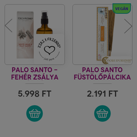
VEGÁN
PALO SANTO -
PALO SANTO
FEHÉR ZSÁLYA
FÜSTÖLŐPÁLCIKA
TÉR- ÉS
MARCO POLO'
AURATISZTÍTÓ
TREASURE
5.998
FT
2.191
FT
SPRAY