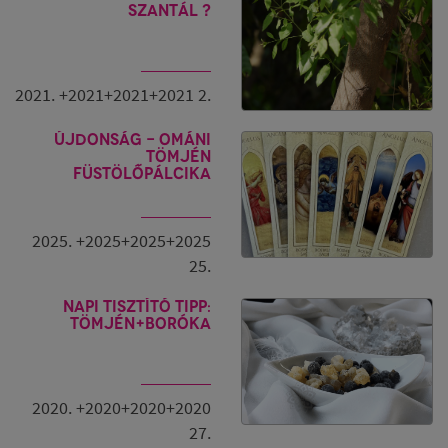
szantál ?
2021. +2021+2021+2021 2.
Újdonság - ománi
tömjén
füstölőpálcika
2025. +2025+2025+2025
25.
Napi tisztító tipp:
tömjén+boróka
2020. +2020+2020+2020
27.