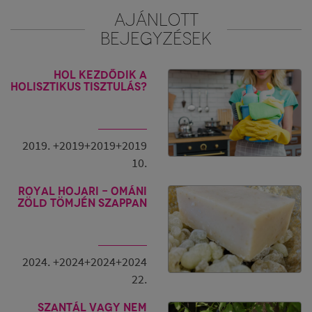
AJÁNLOTT
BEJEGYZÉSEK
Hol kezdődik a
holisztikus tisztulás?
2019. +2019+2019+2019
10.
Royal Hojari - ománi
zöld tömjén szappan
2024. +2024+2024+2024
22.
Szantál vagy nem