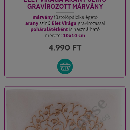
GRAVÍROZOTT MÁRVÁNY
FÜSTÖLŐTARTÓ
márvány
füstölőpálcika égető
arany
színű
Élet Virága
gravírozással
poháralátétként
is használható
mérete:
10x10 cm
4.990
FT