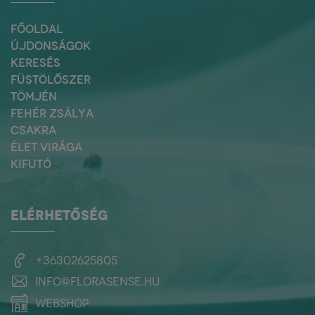
FŐOLDAL
ÚJDONSÁGOK
KERESÉS
FÜSTÖLŐSZER
TÖMJÉN
FEHÉR ZSÁLYA
CSAKRA
ÉLET VIRÁGA
KIFUTÓ
ELÉRHETŐSÉG
+36302625805
info@florasense.hu
webshop