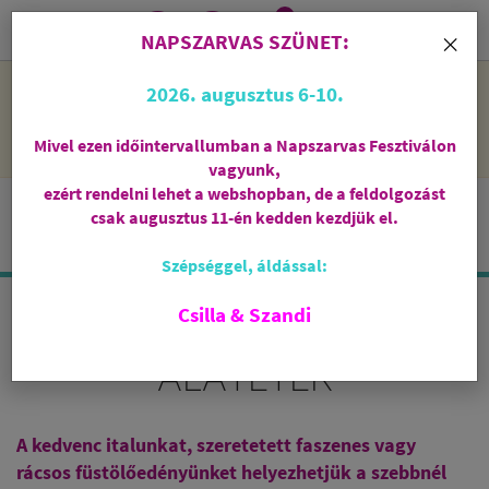
0
i
×
NAPSZARVAS SZÜNET:
NAPSZARVAS SZÜNET: 2026. augusztus 6-10 - rendelni lehet
2026. augusztus 6-10.
a webshopban, de csak augusztus 11-én, kedden kezdjük el
feldolgozni őket.
Mivel ezen időintervallumban a Napszarvas Fesztiválon
vagyunk,
ezért rendelni lehet a webshopban, de a feldolgozást
csak augusztus 11-én kedden kezdjük el.
Szépséggel, áldással:
Csilla & Szandi
FÜSTÖLŐEDÉNY
ALÁTÉTEK
A kedvenc italunkat, szeretetett faszenes vagy
rácsos füstölőedényünket helyezhetjük a szebbnél