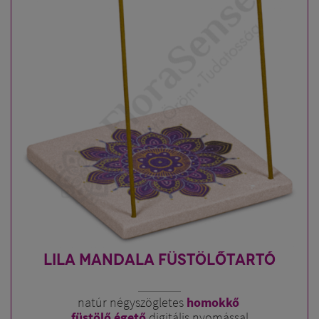
LILA MANDALA FÜSTÖLŐTARTÓ
natúr négyszögletes
homokkő
füstölő égető
digitális nyomással