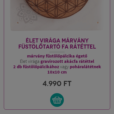
ÉLET VIRÁGA MÁRVÁNY
FÜSTÖLŐTARTÓ FA RÁTÉTTEL
márvány füstölőpálcika égető
Élet virága
gravírozott akácfa rátéttel
2 db füstölőpálcikához
vagy
poháralátétnek
10x10 cm
4.990
FT