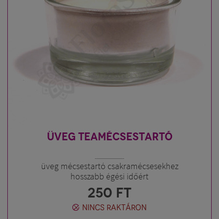
ÜVEG TEAMÉCSESTARTÓ
üveg mécsestartó csakramécsesekhez
hosszabb égési időért
250
FT
NINCS RAKTÁRON