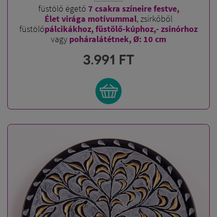
füstölő égető
7 csakra színeire festve,
Élet virága motívummal
, zsírkőből
füstölő
pálcikákhoz, füstölő-kúphoz,- zsinórhoz
vagy
poháralátétnek, Ø: 10 cm
3.991
FT