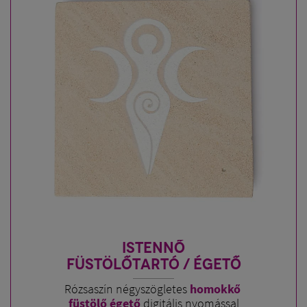
ISTENNŐ
FÜSTÖLŐTARTÓ / ÉGETŐ
Rózsaszín négyszögletes
homokkő
füstölő égető
digitális nyomással