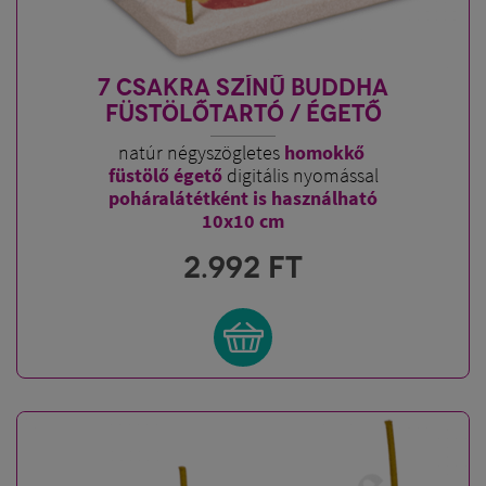
7 CSAKRA SZÍNŰ BUDDHA
FÜSTÖLŐTARTÓ / ÉGETŐ
natúr négyszögletes
homokkő
füstölő égető
digitális nyomással
poháralátétként is használható
10x10 cm
2.992
FT