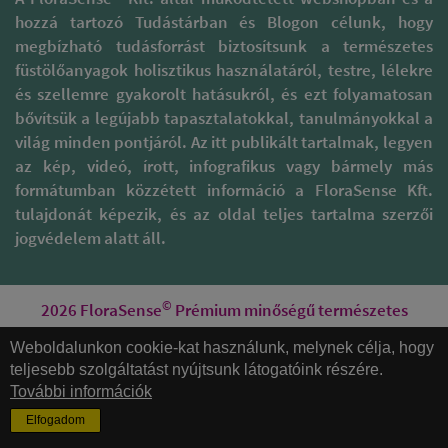
hozzá tartozó Tudástárban és Blogon célunk, hogy
megbízható tudásforrást biztosítsunk a természetes
füstölőanyagok holisztikus használatáról, testre, lélekre
és szellemre gyakorolt hatásukról, és ezt folyamatosan
bővítsük a legújabb tapasztalatokkal, tanulmányokkal a
világ minden pontjáról. Az itt publikált tartalmak, legyen
az kép, videó, írott, infografikus vagy bármely más
formátumban közzétett információ a FloraSense Kft.
tulajdonát képezik, és az oldal teljes tartalma szerzői
jogvédelem alatt áll.
©
2026 FloraSense
Prémium minőségű természetes
füstölőanyagok és ezoterikus kiegészítők webshop.
Weboldalunkon cookie-kat használunk, melynek célja, hogy
Minden jog fenntartva
teljesebb szolgáltatást nyújtsunk látogatóink részére.
Designed by Gurustudio
További információk
Elfogadom
Honlapkészítés