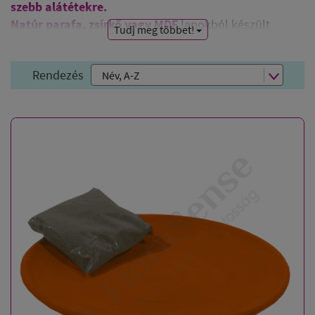
szebb alátétekre.
Natúr parafa, zsírkő vagy MDF
lapokból készült
Tudj meg többet!
alátéteket a rájuk festett szimbólumok egyedi
megjelenéssel,
pozitív energiákkal
ruházzák fel.
Rendezés
Napjainkban több nyilvánosságra hozott cikk, könyv,
előadás szól arról, hogyan tudjuk energetikailag
felhangolni a vizet imával, kristályokkal vagy
szimbólumok segítségével
. Szép színes, harmóniát,
bőséget, belső békét hozó
mandalák
, különböző
megjelenésű
Élet Virága és szép Életfa
motívumokkal díszített alátéteket
bártan
használhatjuk poháralátétnek szükség szerint,
füstölőedényünk alá is tehetjük, az esetleges
szennyeződések miatt, vagy melegre fokozottan
érzékeny felületek védelme érdekében.