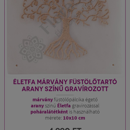
ÉLETFA MÁRVÁNY FÜSTÖLŐTARTÓ
ARANY SZÍNŰ GRAVÍROZOTT
márvány
füstölőpálcika égető
arany
színű
Életfa
gravírozással
poháralátétként
is használható
mérete:
10x10 cm