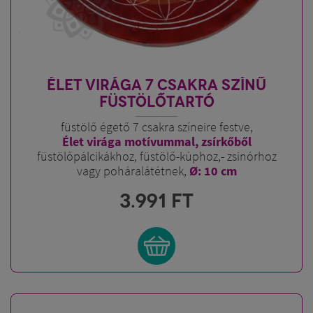
ÉLET VIRÁGA 7 CSAKRA SZÍNŰ
FÜSTÖLŐTARTÓ
füstölő égető 7 csakra színeire festve,
Élet virága motívummal, zsírkőből
füstölőpálcikákhoz, füstölő-kúphoz,- zsinórhoz
vagy poháralátétnek,
Ø: 10 cm
3.991
FT