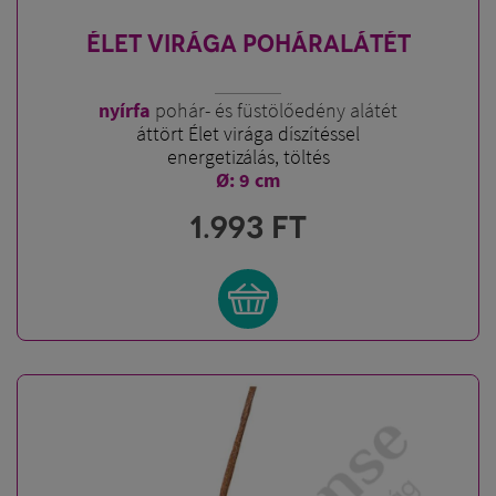
ÉLET VIRÁGA POHÁRALÁTÉT
nyírfa
pohár- és füstölőedény alátét
áttört Élet virága díszítéssel
energetizálás, töltés
Ø: 9 cm
1.993
FT