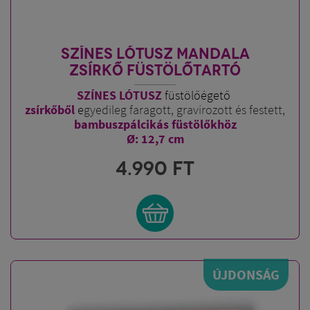
SZÍNES LÓTUSZ MANDALA
ZSÍRKŐ FÜSTÖLŐTARTÓ
SZÍNES LÓTUSZ
füstölőégető
zsírkőből
e
gyedileg faragott, gravírozott és festett,
bambuszpálcikás füstölőkhöz
Ø: 12,7 cm
4.990
FT
ÚJDONSÁG