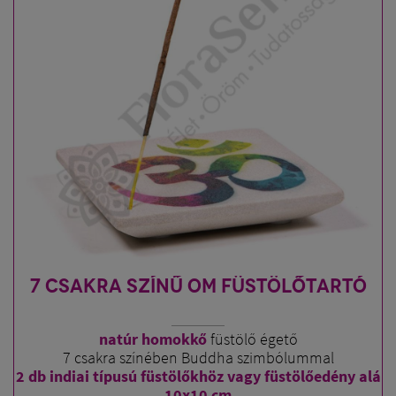
7 CSAKRA SZÍNŰ OM FÜSTÖLŐTARTÓ
natúr homokkő
füstölő égető
7 csakra színében Buddha szimbólummal
2 db indiai típusú füstölőkhöz vagy füstölőedény alá
10x10 cm