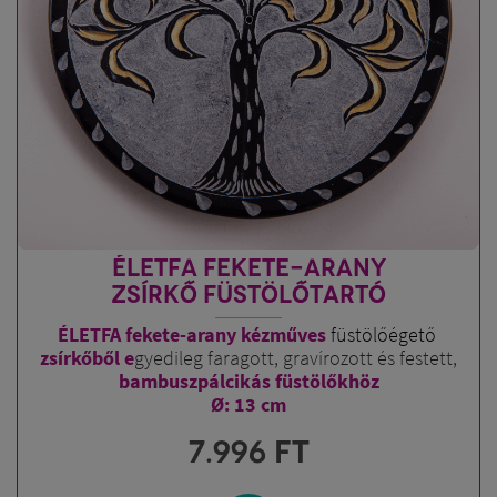
ÉLETFA FEKETE-ARANY
ZSÍRKŐ FÜSTÖLŐTARTÓ
ÉLETFA fekete-arany kézműves
füstölőégető
zsírkőből e
gyedileg faragott, gravírozott és festett,
bambuszpálcikás füstölőkhöz
Ø: 13 cm
7.996
FT