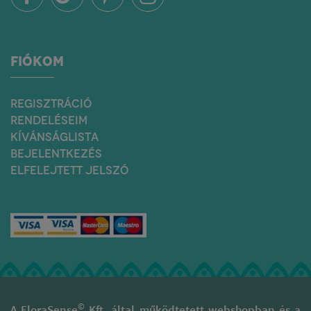
FIÓKOM
REGISZTRÁCIÓ
RENDELÉSEIM
KÍVÁNSÁGLISTA
BEJELENTKEZÉS
ELFELEJTETT JELSZÓ
©
A FloraSense
Kft. által működtetett webshopban és a