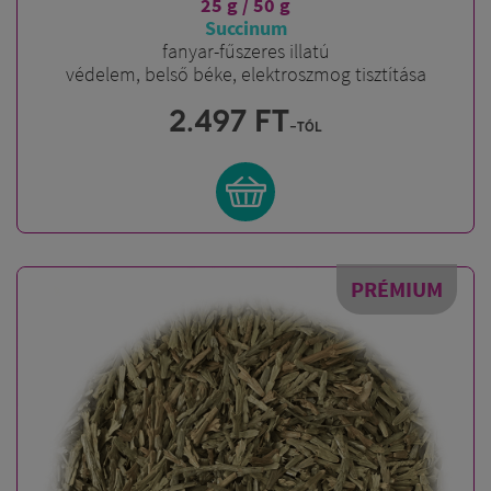
25 g / 50 g
Succinum
fanyar-fűszeres illatú
védelem, belső béke,
elektroszmog tisztítása
2.497
FT
-tól
PRÉMIUM