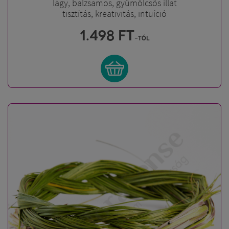
lágy, balzsamos, gyümölcsös illat
tisztítás, kreativitás, intuíció
1.498
FT
-tól