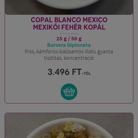
COPAL BLANCO MEXICO
MEXIKÓI FEHÉR KOPÁL
25 g / 50 g
Bursera bipinnata
friss, kámforos-balzsamos illatú gyanta
tisztítás, koncentráció
A KOPÁLOK KIRÁLYNŐJE
3.496
FT
-tól