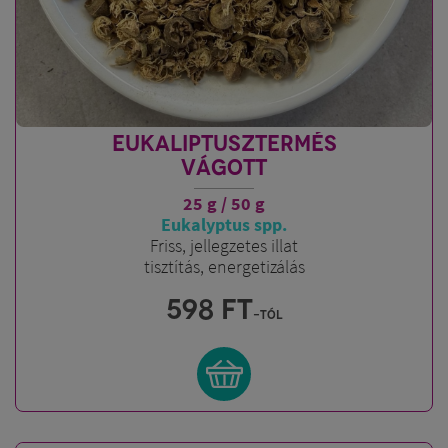
EUKALIPTUSZTERMÉS
VÁGOTT
25 g / 50 g
Eukalyptus spp.
Friss, jellegzetes illat
tisztítás, energetizálás
598
FT
-tól