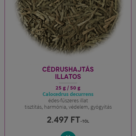
CÉDRUSHAJTÁS
ILLATOS
25 g / 50 g
Calocedrus decurrens
édes-fűszeres illat
tisztítás, harmónia, védelem, gyógyítás
2.497
FT
-tól