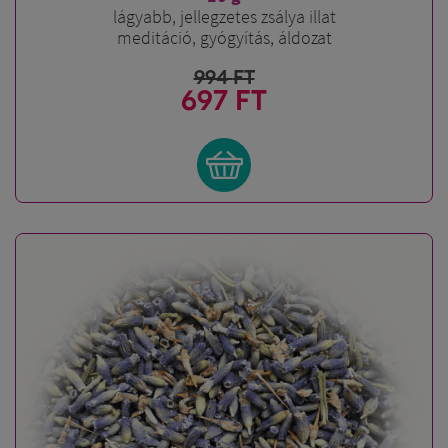
lágyabb, jellegzetes zsálya illat
meditáció, gyógyítás, áldozat
994
FT
697 FT