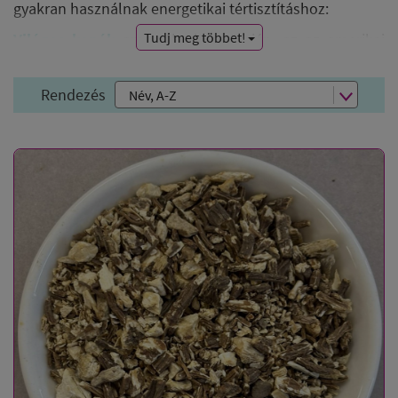
gyakran használnak energetikai tértisztításhoz:
Tudj meg többet!
Világos kopál:
ami nálunk a tömjén, az az amerikai
őslakosoknál a kopál. Tehát a szent tisztító és
felemelő gyanta. Annak is főként a világos változatait (
Rendezés
perui kopál, copal blanco ) használják tértisztításkor,
és gyakran füstölik fehér
zsályával vagy palo santoval
együtt.
Sárkányvér:
Ezt a titokzatos, mágikus füstölőanyagot
régóta használják a negatív energiák semlegesítésére,
jól támogatja a tömjén tisztító és világosító hatását, és
erőteljes védelmet épít.
Kámfor:
A kámfor jellegzetesen friss illatát szinte
mindenki ismeri, erőteljes a tisztító hatása, elűzi a
negatív energiákat és kristálytiszta rezgéssel tölti meg
a teret. Önmagában is használhatjuk, sokszor még
füstölni sem kell, hiszen szoba hőmérsékleten is
hamar "elillan, mint a kámfor". De leggyakrabban
tisztító keverékek összetevőjeként találkozhatunk