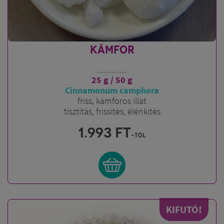
KÁMFOR
25 g / 50 g
Cinnamonum camphora
friss, kámforos illat
tisztítás, frissítés, élénkítés
1.993
FT
-tól
KIFUTÓ!