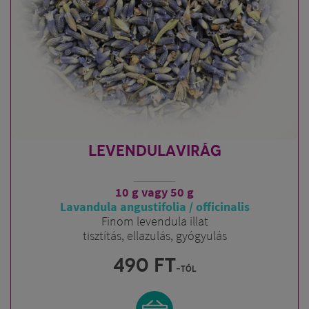
LEVENDULAVIRÁG
10 g vagy 50 g
Lavandula angustifolia / officinalis
Finom levendula illat
tisztítás, ellazulás, gyógyulás
490
FT
-tól