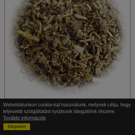
ORVOSI ZSÁLYA
Weboldalunkon cookie-kat használunk, melynek célja, hogy
VÁGOTT
teljesebb szolgáltatást nyújtsunk látogatóink részére.
További információk
25 g / 50 g
Salvia officinalis
Elfogadom
erőteljes fűszeres illat