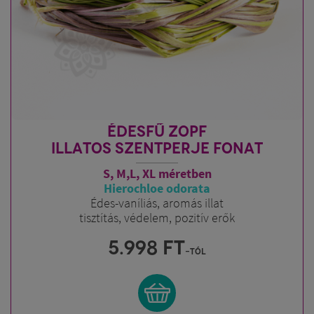
ÉDESFŰ ZOPF
ILLATOS SZENTPERJE FONAT
S, M,L, XL méretben
Hierochloe odorata
Édes-vaníliás, aromás illat
tisztítás, védelem, pozitív erők
5.998
FT
-tól