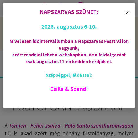
0
i
×
NAPSZARVAS SZÜNET:
NAPSZARVAS SZÜNET: 2026. augusztus 6-10 - rendelni lehet
2026. augusztus 6-10.
a webshopban, de csak augusztus 11-én, kedden kezdjük el
feldolgozni őket.
Mivel ezen időintervallumban a Napszarvas Fesztiválon
vagyunk,
ezért rendelni lehet a webshopban, de a feldolgozást
csak augusztus 11-én kedden kezdjük el.
Szépséggel, áldással:
Csilla & Szandi
TÉRTISZTÍTÁS EGYÉB
FÜSTÖLŐANYAGOKKAL
A
Tömjén - Fehér zsálya - Palo Santo szentháromságon
túl is akad azért még néhány füstölőanyag, melyet