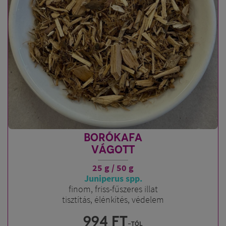
BORÓKAFA
VÁGOTT
25 g / 50 g
Juniperus spp.
finom, friss-fűszeres illat
tisztítás, élénkítés, védelem
994
FT
-tól