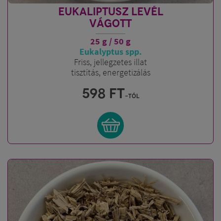
EUKALIPTUSZ LEVÉL
VÁGOTT
25 g / 50 g
Eukalyptus spp.
Friss, jellegzetes illat
tisztítás, energetizálás
598
FT
-tól