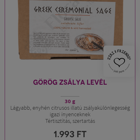
GÖRÖG ZSÁLYA LEVÉL
30 g
Lágyabb, enyhén citrusos illatú zsályakülönlegesség
igazi ínyenceknek
Tértisztítás, szertartás
1.993
FT