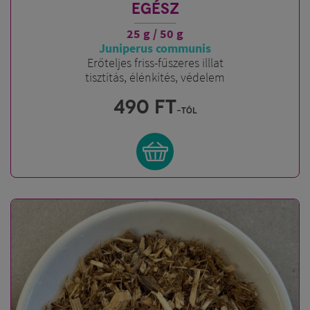
EGÉSZ
25 g / 50 g
Juniperus communis
Erőteljes friss-fűszeres illlat
tisztítás, élénkítés, védelem
490
FT
-tól