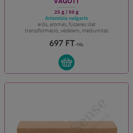
VÁGOTT
25 g / 50 g
Artemisia vulgaris
erős, aromás, fűszeres illat
transzformáció, védelem, médiumitás
697
FT
-tól