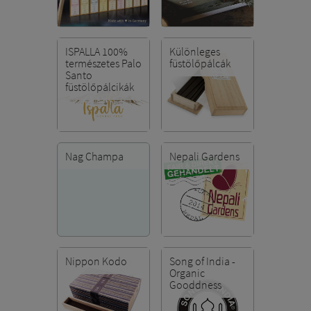
tudni, hogy egy pálcikát nyugodtan el lehet oltani
(
nem vízzel - pl. homokba vagy földbe dugni az izzó
részét),
ha úgy érezzük, kezdünk megtelni az
ISPALLA 100%
Különleges
illatával, füstjével. Ezt követően bármikor újra
természetes Palo
füstölőpálcák
meggyújtható !
Santo
füstölőpálcikák
Nag Champa
Nepali Gardens
Nippon Kodo
Song of India -
Organic
Gooddness