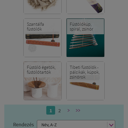
Szantálfa
Füstölőkúp,
füstölők
spirál, zsinór
Füstölő égetők,
Tibeti füstölők -
füstölőtartók
pálcikák, kúpok,
zsinórok
1
2
>
>>
Rendezés