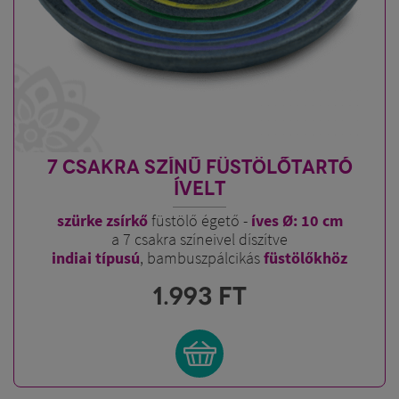
7 CSAKRA SZÍNŰ FÜSTÖLŐTARTÓ
ÍVELT
szürke zsírkő
füstölő égető -
íves Ø: 10 cm
a 7 csakra színeivel díszítve
indiai típusú
, bambuszpálcikás
füstölőkhöz
1.993
FT