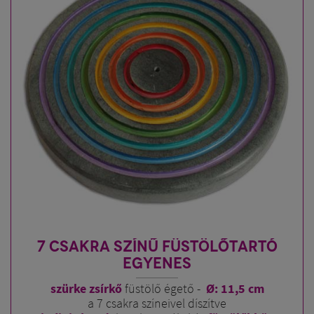
7 CSAKRA SZÍNŰ FÜSTÖLŐTARTÓ
EGYENES
szürke zsírkő
füstölő égető -
Ø: 11,5 cm
a 7 csakra színeivel díszítve