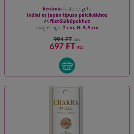
kerámia
füstölőégető
indiai és japán típusú pálcikákhoz
és
füstölőkúpokhoz
magassága:
2 cm, Ø: 5,5 cm
994
FT
-tól
697 FT
-tól