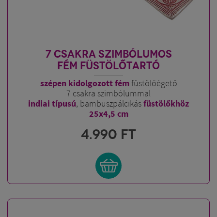
7 CSAKRA SZIMBÓLUMOS
FÉM FÜSTÖLŐTARTÓ
szépen kidolgozott fém
füstölőégető
7 csakra szimbólummal
indiai típusú
, bambuszpálcikás
füstölőkhöz
25x4,5 cm
4.990
FT