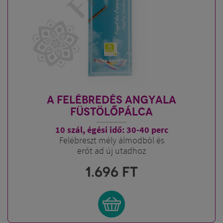
A FELÉBREDÉS ANGYALA
FÜSTÖLŐPÁLCA
10 szál, égési idő: 30-40 perc
Felébreszt mély álmodból és
erőt ad új utadhoz
1.696
FT