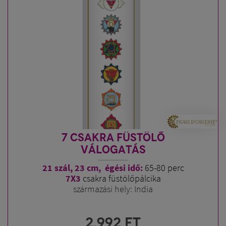
7 CSAKRA FÜSTÖLŐ
VÁLOGATÁS
21 szál, 23 cm, égési idő:
65-80 perc
7X3
csakra füstölőpálcika
származási hely: India
2.992
FT