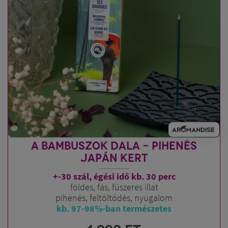
A BAMBUSZOK DALA - PIHENÉS
JAPÁN KERT
+-30 szál, égési idő kb. 30 perc
földes, fás, fűszeres illat
pihenés, feltöltődés, nyugalom
kb. 97-98%-ban természetes