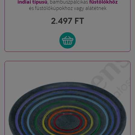
indiai típusú
, bambuszpálcikás
füstölőkhöz
és füstölőkúpokhoz vagy alátétnek
2.497
FT