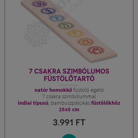
7 CSAKRA SZIMBÓLUMOS
FÜSTÖLŐTARTÓ
natúr homokkő
füstölő égető
7 csakra szimbólummal
indiai típusú
, bambuszpálcikás
füstölőkhöz
25x5 cm
3.991
FT