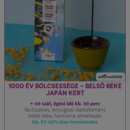
1000 ÉV BÖLCSESSÉGE - BELSŐ BÉKE
JAPÁN KERT
+-30 szál, égési idő kb. 30 perc
fás-fűszeres, lenyűgöző illatköltemény
belső béke, harmónia, elmélkedés
kb. 97-98%-ban természetes