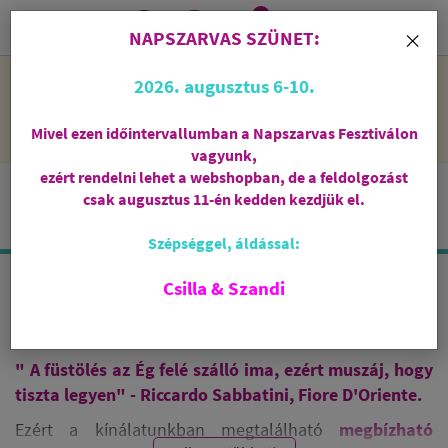
0
i
×
NAPSZARVAS SZÜNET:
NAPSZARVAS SZÜNET: 2026. augusztus 6-10 - rendelni lehet
2026. augusztus 6-10.
a webshopban, de csak augusztus 11-én, kedden kezdjük el
feldolgozni őket.
Mivel ezen időintervallumban a Napszarvas Fesztiválon
vagyunk,
ezért rendelni lehet a webshopban, de a feldolgozást
csak augusztus 11-én kedden kezdjük el.
Szépséggel, áldással:
Csilla & Szandi
FÜSTÖLŐ PÁLCA
" A füstölés az Ég felé szálló ima, ezért muszáj, hogy
tiszta legyen" - Riccardo Sabbatini, Fiore D'Oriente.
Ezért a kínálatunkban megtalálható
megbízható