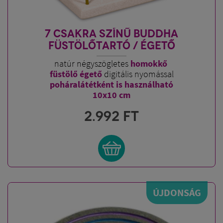
7 CSAKRA SZÍNŰ BUDDHA
FÜSTÖLŐTARTÓ / ÉGETŐ
natúr négyszögletes
homokkő
füstölő égető
digitális nyomással
poháralátétként is használható
10x10 cm
2.992
FT
ÚJDONSÁG