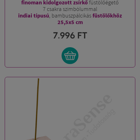
finoman kidolgozott zsírkő
füstölőégető
7 csakra szimbólummal
indiai típusú
, bambuszpálcikás
füstölőkhöz
25,5x5 cm
7.996
FT