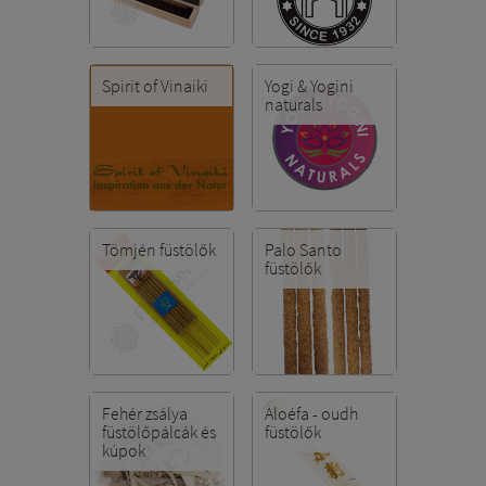
Spirit of Vinaiki
Yogi & Yogini
naturals
Tömjén füstölők
Palo Santo
füstölők
Fehér zsálya
Aloéfa - oudh
füstölőpálcák és
füstölők
kúpok