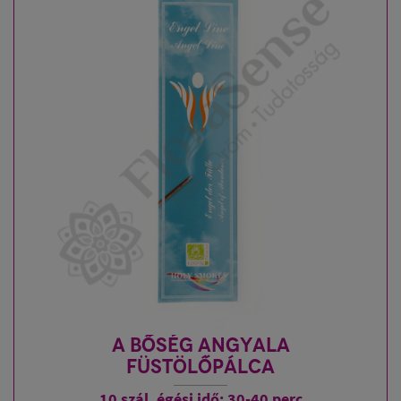
A BŐSÉG ANGYALA
FÜSTÖLŐPÁLCA
10 szál, égési idő: 30-40 perc