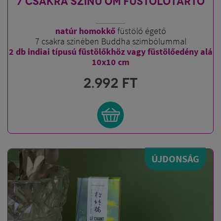
7 CSAKRA SZÍNŰ OM FÜSTÖLŐTARTÓ
natúr homokkő
füstölő égető
7 csakra színében Buddha szimbólummal
2 db indiai típusú füstölőkhöz vagy füstölőedény alá
10x10 cm
2.992
FT
ÚJDONSÁG