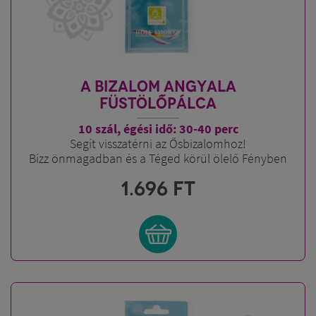
A BIZALOM ANGYALA
FÜSTÖLŐPÁLCA
10 szál, égési idő: 30-40 perc
Segít visszatérni az Ősbizalomhoz!
Bízz önmagadban és a Téged körül ölelő Fényben
1.696
FT