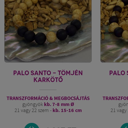
PALO SANTO - TÖMJÉN
PALO 
KARKÖTŐ
IBOLYALÁNG 2.
I
TRANSZFORMÁCIÓ & MEGBOCSÁJTÁS
TRANSZFO
gyöngyök
kb. 7-8 mm Ø
gyö
21 vagy 22 szem -
kb. 15-16 cm
21 vagy