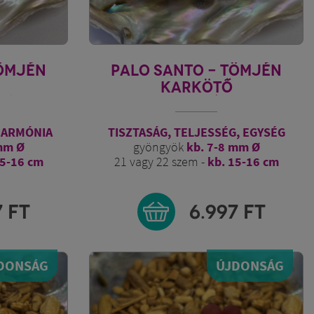
TÖMJÉN
PALO SANTO - TÖMJÉN
KARKÖTŐ
KÁNY
ISTENI FÉNY
 HARMÓNIA
TISZTASÁG, TELJESSÉG, EGYSÉG
mm Ø
gyöngyök
kb. 7-8 mm Ø
15-16 cm
21 vagy 22 szem -
kb. 15-16 cm
7
FT
6.997
FT
DONSÁG
ÚJDONSÁG