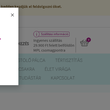
kedden kezdjük el feldolgozni őket.
×
Szállítási információ
,
Ingyenes szállítás
0
Bejelentkezés
29.900 Ft
felett belföldön
MPL csomagpontra
R
FÜSTÖLŐ PÁLCA
TÉRTISZTÍTÁS
EREK
CSAKRA
ÉLET VIRÁGA
BLOG
TUDÁSTÁR
KAPCSOLAT