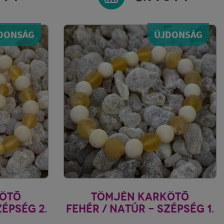
DONSÁG
ÚJDONSÁG
ÖTŐ
TÖMJÉN KARKÖTŐ
ZÉPSÉG 2.
FEHÉR / NATÚR - SZÉPSÉG 1.