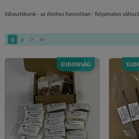
Választékunk - az élethez hasonlóan - folyamatos változ
1
2
>
>>
ÚJDONSÁG
ÚJD