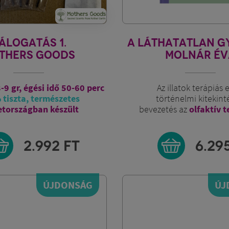
ÁLOGATÁS 1.
A LÁTHATATLAN G
THERS GOODS
MOLNÁR ÉV
8-9 gr, égési idő 50-60 perc
Az illatok terápiás 
tiszta, természetes
történelmi kitekint
tországban készült
bevezetés az
olfaktív 
2.992
FT
6.29
ÚJDONSÁG
ÚJ