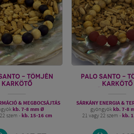
SANTO - TÖMJÉN
PALO SANTO - 
KARKÖTŐ
KARKÖTŐ
BOLYALÁNG 1.
TŰZSÁRKÁNY
RMÁCIÓ & MEGBOCSÁJTÁS
SÁRKÁNY ENERGIA & T
ngyök
kb. 7-8 mm Ø
gyöngyök
kb. 7-8 
 22 szem -
kb. 15-16 cm
21 vagy 22 szem -
kb. 