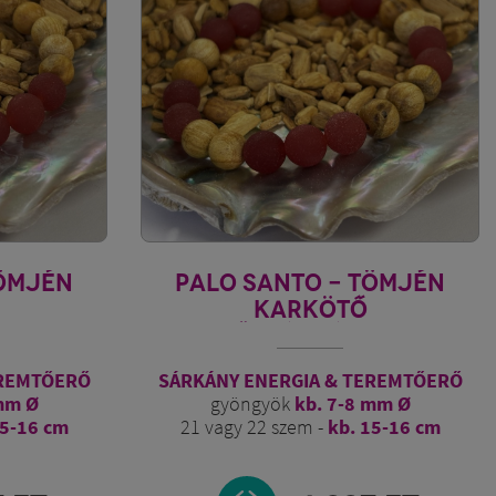
TÖMJÉN
PALO SANTO - TÖMJÉN
KARKÖTŐ
 3.
TŰZSÁRKÁNY 2.
EREMTŐERŐ
SÁRKÁNY ENERGIA & TEREMTŐERŐ
mm Ø
gyöngyök
kb. 7-8 mm Ø
15-16 cm
21 vagy 22 szem -
kb. 15-16 cm