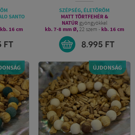
RÖM
SZÉPSÉG, ÉLETÖRÖM
ALO SANTO
MATT TÖRTFEHÉR &
NATÚR
gyöngyökkel
kb. 16 cm
kb. 7-8 mm Ø,
22 szem -
kb. 16 cm
5
FT
8.995
FT
DONSÁG
ÚJDONSÁG