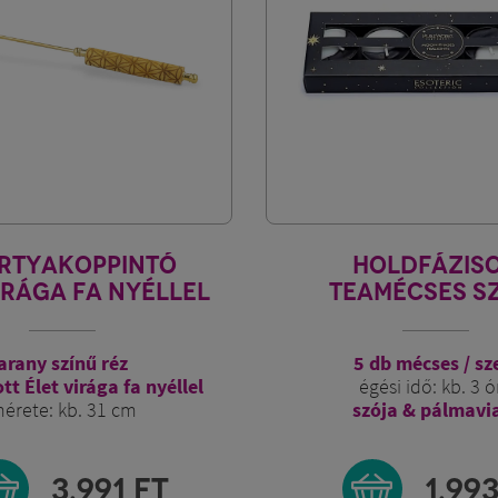
RTYAKOPPINTÓ
HOLDFÁZIS
IRÁGA FA NYÉLLEL
TEAMÉCSES S
arany színű réz
5 db mécses / sz
tt Élet virága fa nyéllel
égési idő: kb. 3 ó
érete: kb. 31 cm
szója & pálmavi
3.991
FT
1.99