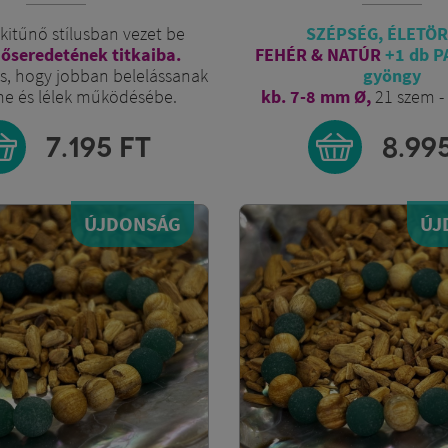
 kitűnő stílusban vezet be
SZÉPSÉG, ÉLETÖ
 őseredetének titkaiba.
FEHÉR & NATÚR
+1 db P
 is, hogy jobban belelássanak
gyöngy
me és lélek működésébe.
kb. 7-8 mm Ø,
21 szem -
7.195
FT
8.99
ÚJDONSÁG
ÚJ