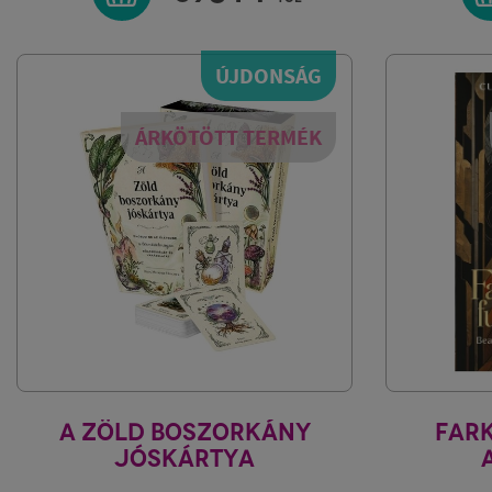
ÚJDONSÁG
ÁRKÖTÖTT TERMÉK
A ZÖLD BOSZORKÁNY
FAR
JÓSKÁRTYA
ARIN MURPHY-HISCOCK
CLARIS