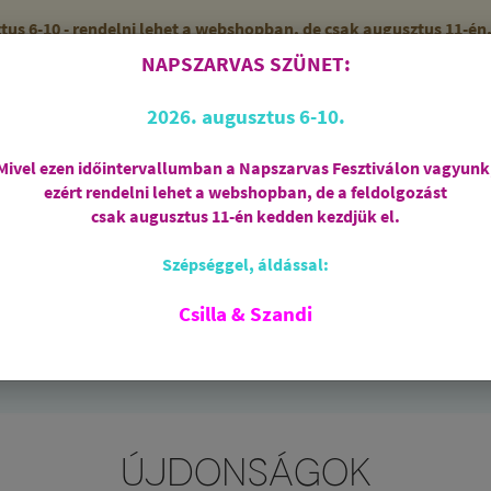
 6-10 - rendelni lehet a webshopban, de csak augusztus 11-én, 
NAPSZARVAS SZÜNET:
56 (SZANDI)
10:00-15:00 ÓRÁIG
2026. augusztus 6-10.
Mivel ezen időintervallumban a Napszarvas Fesztiválon vagyunk
ezért rendelni lehet a webshopban, de a feldolgozást
Regisztráció
csak augusztus 11-én kedden kezdjük el.
Szépséggel, áldással:
RIASZTÁS
AJÁNDÉKCSOMAGOK
FÜSTÖLŐSZE
FEHÉR ZSÁLYA
SPIRIT OF OM
SZAKRÁLIS ÉKSZ
Csilla & Szandi
EK
ANGYALOK
AROMATERÁPIA
JÓGA
ÚJDONSÁGOK