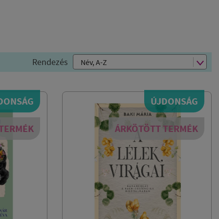
Rendezés
DONSÁG
ÚJDONSÁG
 TERMÉK
ÁRKÖTÖTT TERMÉK