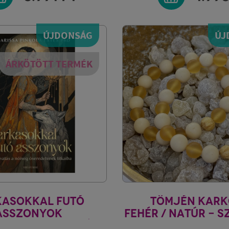
ÚJDONSÁG
ÚJ
ÁRKÖTÖTT TERMÉK
KASOKKAL FUTÓ
TÖMJÉN KARK
ASSZONYOK
FEHÉR / NATÚR - S
SA PINKOLA ESTÉS