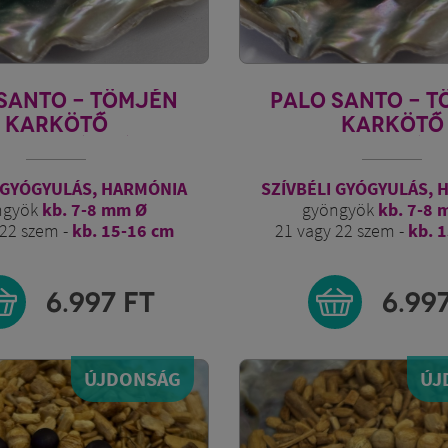
SANTO - TÖMJÉN
PALO SANTO - 
KARKÖTŐ
KARKÖTŐ
RAGD SÁRKÁNY
SMARAGD SÁR
 GYÓGYULÁS, HARMÓNIA
SZÍVBÉLI GYÓGYULÁS,
ngyök
kb. 7-8 mm Ø
gyöngyök
kb. 7-8 
 22 szem -
kb. 15-16 cm
21 vagy 22 szem -
kb. 
6.997
FT
6.99
ÚJDONSÁG
ÚJ