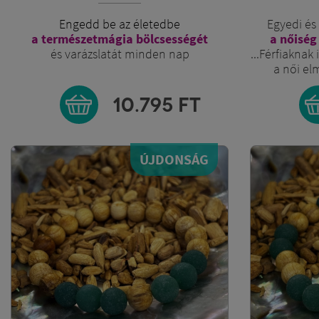
Engedd be az életedbe
Egyedi és
a természetmágia bölcsességét
a nőiség
és varázslatát minden nap
...Férfiaknak
a női el
10.795
FT
ÚJDONSÁG