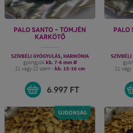
PALO SANTO - TÖMJÉN
PALO 
KARKÖTŐ
SMARAGD SÁRKÁNY
SMA
SZÍVBÉLI GYÓGYULÁS, HARMÓNIA
SZÍVBÉLI
gyöngyök
kb. 7-8 mm Ø
gyö
21 vagy 22 szem -
kb. 15-16 cm
21 vagy
6.997
FT
ÚJDONSÁG