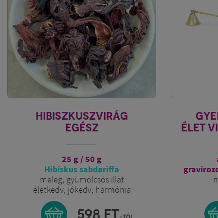
HIBISZKUSZVIRÁG
GYE
EGÉSZ
ÉLET V
25 g / 50 g
Hibiskus sabdariffa
gravírozo
meleg, gyümölcsös illat
m
életkedv, jókedv, harmónia
598
FT
-tól