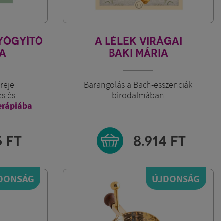
YÓGYÍTÓ
A LÉLEK VIRÁGAI
A
BAKI MÁRIA
ereje
Barangolás a Bach-esszenciák
és és
birodalmában
terápiába
5
FT
8.914
FT
DONSÁG
ÚJDONSÁG