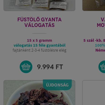
FÜSTÖLŐ GYANTA
V
VÁLOGATÁS
MO
15 x 5 gramm
5 szál -kb. 
válogatás 15 féle gyantából
100% 
fajtánként 2-3-4 füstölésre elég
Néme
9.994
FT
ÚJDONSÁG