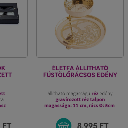
OK
ÉLETFA ÁLLÍTHATÓ
ZETT
FÜSTÖLŐRÁCSOS EDÉNY
ett
állítható magasságú
réz
edény
ra
gravírozott réz talpon
asz
magassága: 11 cm, rács Ø: 5cm
3
FT
8.995
FT