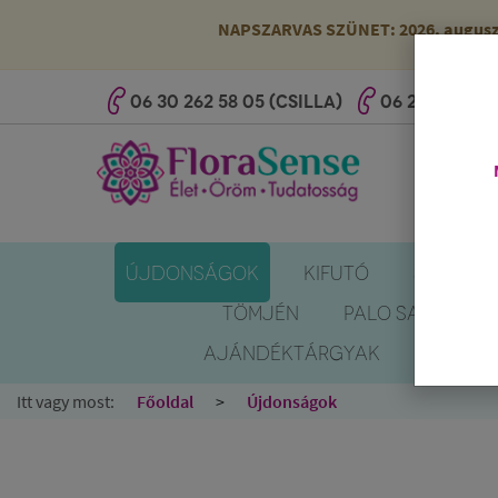
NAPSZARVAS SZÜNET: 2026. augusztus
06 30 262 58 05 (CSILLA)
06 20 527 25 
ÚJDONSÁGOK
KIFUTÓ
SZÚNYOG
TÖMJÉN
PALO SANTO
AJÁNDÉKTÁRGYAK
KÖNYV
Itt vagy most:
Főoldal
Újdonságok