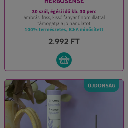
HERBOSENSE
30 szál, égési idő kb. 30 perc
ámbrás, friss, kissé fanyar finom illattal
támogatja a jó hanulatot
100% természetes, ICEA minősített
2.992
FT
ÚJDONSÁG