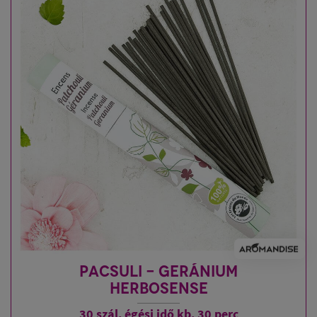
PACSULI - GERÁNIUM
HERBOSENSE
30 szál, égési idő kb. 30 perc