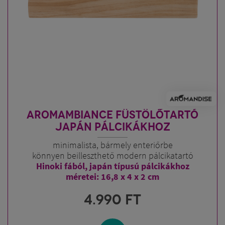
kifejezetten nem kedvelők számára is élvezhetők
.
AROMAMBIANCE FÜSTÖLŐTARTÓ
JAPÁN PÁLCIKÁKHOZ
minimalista, bármely enteriőrbe
könnyen beilleszthető modern pálcikatartó
Hinoki fából, japán típusú pálcikákhoz
méretei: 16,8 x 4 x 2 cm
4.990
FT