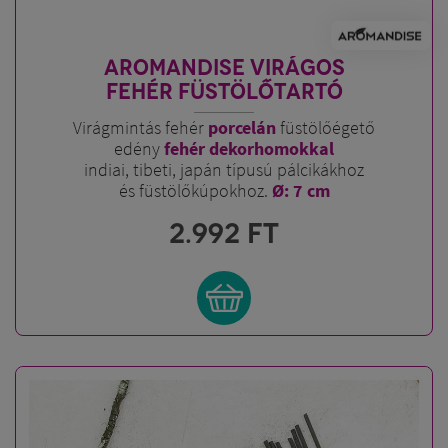
AROMANDISE VIRÁGOS
FEHÉR FÜSTÖLŐTARTÓ
Virágmintás fehér
porcelán
füstölőégető
edény
fehér dekorhomokkal
indiai, tibeti, japán típusú pálcikákhoz
és füstölőkúpokhoz.
Ø: 7 cm
2.992
FT