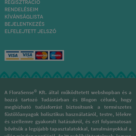
REGISZTRÁCIÓ
RENDELÉSEIM
KÍVÁNSÁGLISTA
BEJELENTKEZÉS
ELFELEJTETT JELSZÓ
©
A FloraSense
Kft. által működtetett webshopban és a
hozzá tartozó Tudástárban és Blogon célunk, hogy
megbízható tudásforrást biztosítsunk a természetes
füstölőanyagok holisztikus használatáról, testre, lélekre
és szellemre gyakorolt hatásukról, és ezt folyamatosan
bővítsük a legújabb tapasztalatokkal, tanulmányokkal a