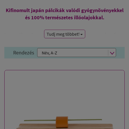
Kifinomult japán pálcikák valódi gyógynövényekkel
és 100% természetes illóolajokkal.
Tudj meg többet!
Innovatív összetétel a 100%-osan egészséges,
természetes füstölőpálcikákért.
10 féle, 100%
természetes füstölőpálcika, mely egyedi, különleges
Rendezés
növényi összetételének köszönhetően szinte
füstmentesen izzik!
Valódi natúr illatok az
ínyenceknek, természetes aromával. Egyszerre
környezetbarát és etikus termék.
Az
Aromandise- Herbosense
név garantálja, hogy a
fenntarthatóság jegyében készült, 100% természetes
és etikus gazdaságból származik
.
A japán mesterek
szakértelemét és az európai ízlést az innováció
egyesíti, melynek köszönhetően
ezek a
füstölőpálcikák érzékenyebb emberek és a füstöt