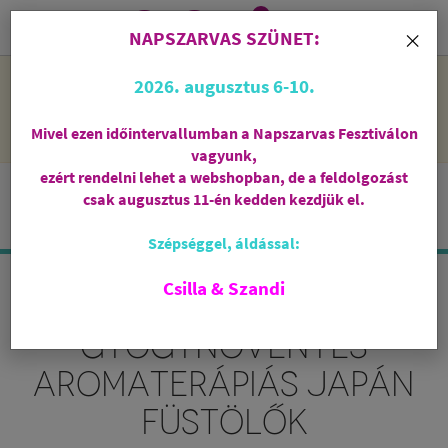
0
i
×
NAPSZARVAS SZÜNET:
NAPSZARVAS SZÜNET: 2026. augusztus 6-10 - rendelni lehet
2026. augusztus 6-10.
a webshopban, de csak augusztus 11-én, kedden kezdjük el
feldolgozni őket.
Mivel ezen időintervallumban a Napszarvas Fesztiválon
vagyunk,
ezért rendelni lehet a webshopban, de a feldolgozást
csak augusztus 11-én kedden kezdjük el.
Szépséggel, áldással:
Csilla & Szandi
HERBOSENSE
GYÓGYNÖVÉNYES
AROMATERÁPIÁS JAPÁN
FÜSTÖLŐK