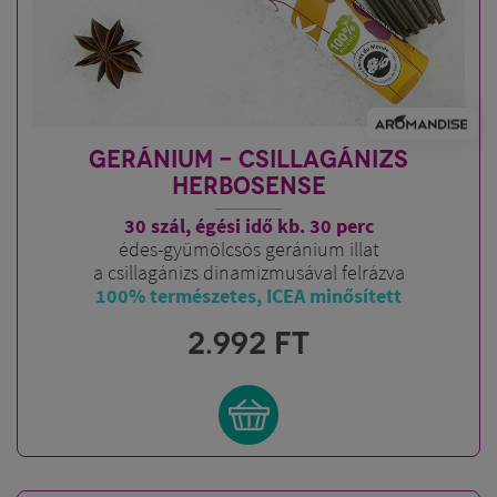
GERÁNIUM - CSILLAGÁNIZS
HERBOSENSE
30 szál, égési idő kb. 30 perc
édes-gyümölcsös geránium illat
a csillagánizs dinamizmusával felrázva
100% természetes, ICEA minősített
2.992
FT