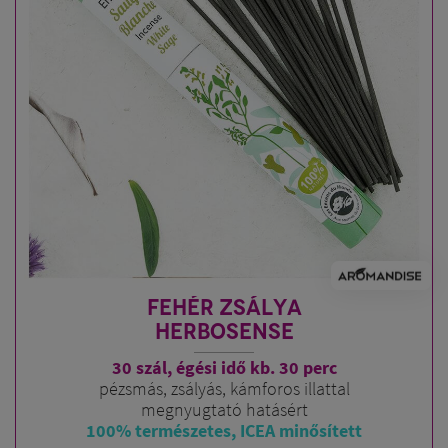
FEHÉR ZSÁLYA
HERBOSENSE
30 szál, égési idő kb. 30 perc
pézsmás, zsályás, kámforos illattal
megnyugtató hatásért
100% természetes, ICEA minősített