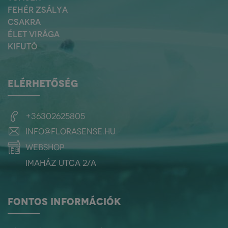
FEHÉR ZSÁLYA
CSAKRA
ÉLET VIRÁGA
KIFUTÓ
ELÉRHETŐSÉG
+36302625805
info@florasense.hu
webshop
Imaház utca 2/a
FONTOS INFORMÁCIÓK