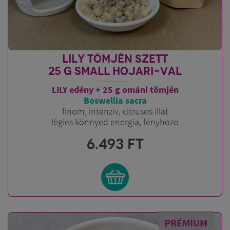
eukaliptuszra emlékeztető illatjegy.
LILY TÖMJÉN SZETT
25 G SMALL HOJARI-VAL
LILY edény + 25 g ománi tömjén
Boswellia sacra
finom, intenzív, citrusos illat
légies könnyed energia, fényhozó
6.493
FT
PRÉMIUM