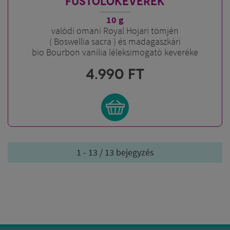
FÜSTÖLŐKEVERÉK
10 g
valódi omani Royal Hojari tömjén
( Boswellia sacra ) és madagaszkári
bio Bourbon vanília léleksimogató keveréke
4.990
FT
1 - 13 / 13 bejegyzés