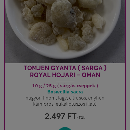
TÖMJÉN GYANTA ( SÁRGA )
ROYAL HOJARI - OMAN
10 g / 25 g ( sárgás cseppek )
Boswellia sacra
nagyon finom, lágy, citrusos, enyhén
kámforos, eukaliptuszos illatú
2.497
FT
-tól