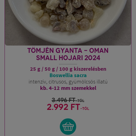
TÖMJÉN GYANTA - OMAN
SMALL HOJARI 2024
25 g / 50 g / 100 g kiszerelésben
Boswellia sacra
intenzív, citrusos, gyümölcsös illatú
kb. 4-12 mm szemekkel
3.496
FT
-tól
2.992 FT
-tól