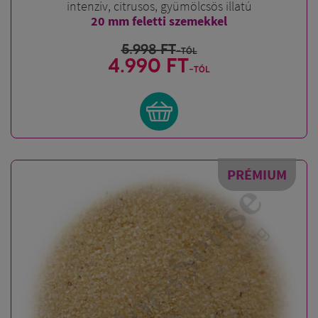
intenzív, citrusos, gyümölcsös illatú
20 mm feletti szemekkel
5.998
FT
-tól
4.990 FT
-tól
PRÉMIUM