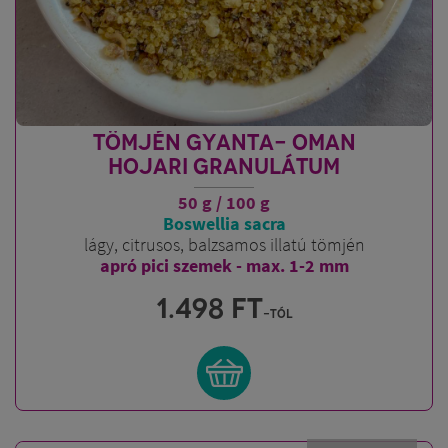
TÖMJÉN GYANTA- OMAN
HOJARI GRANULÁTUM
50 g / 100 g
Boswellia sacra
lágy, citrusos, balzsamos illatú tömjén
apró pici szemek - max. 1-2 mm
1.498
FT
-tól