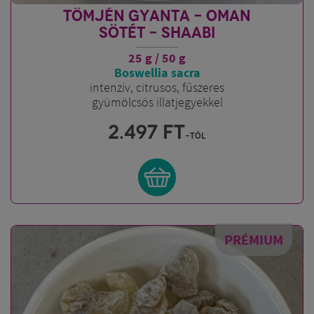
TÖMJÉN GYANTA - OMAN
SÖTÉT - SHAABI
25 g / 50 g
Boswellia sacra
intenzív, citrusos, fűszeres
gyümölcsös illatjegyekkel
2.497
FT
-tól
PRÉMIUM