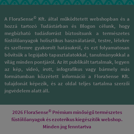
©
A FloraSense
Kft. által működtetett webshopban és a
hozzá tartozó Tudástárban és Blogon célunk, hogy
megbízható tudásforrást biztosítsunk a természetes
füstölőanyagok holisztikus használatáról, testre, lélekre
és szellemre gyakorolt hatásukról, és ezt folyamatosan
bővítsük a legújabb tapasztalatokkal, tanulmányokkal a
világ minden pontjáról. Az itt publikált tartalmak, legyen
az kép, videó, írott, infografikus vagy bármely más
formátumban közzétett információ a FloraSense Kft.
tulajdonát képezik, és az oldal teljes tartalma szerzői
jogvédelem alatt áll.
©
2026 FloraSense
Prémium minőségű természetes
füstölőanyagok és ezoterikus kiegészítők webshop.
Minden jog fenntartva