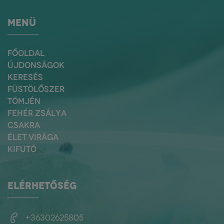
MENÜ
FŐOLDAL
ÚJDONSÁGOK
KERESÉS
FÜSTÖLŐSZER
TÖMJÉN
FEHÉR ZSÁLYA
CSAKRA
ÉLET VIRÁGA
KIFUTÓ
ELÉRHETŐSÉG
+36302625805