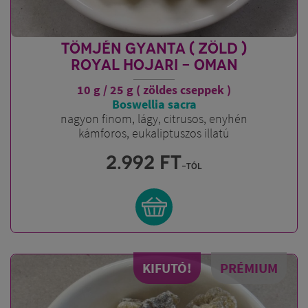
TÖMJÉN GYANTA ( ZÖLD )
ROYAL HOJARI - OMAN
10 g / 25 g ( zöldes cseppek )
Boswellia sacra
nagyon finom, lágy, citrusos, enyhén
kámforos, eukaliptuszos illatú
2.992
FT
-tól
KIFUTÓ!
PRÉMIUM