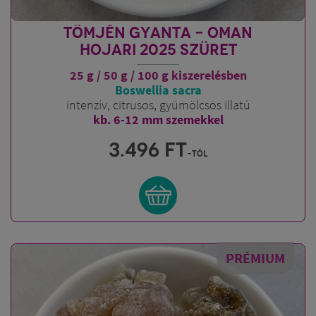
TÖMJÉN GYANTA - OMAN
HOJARI 2025 SZÜRET
25 g / 50 g / 100 g kiszerelésben
Boswellia sacra
intenzív, citrusos, gyümölcsös illatú
kb. 6-12 mm szemekkel
3.496
FT
-tól
PRÉMIUM