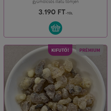
gyümölcsös illatú tömjén
3.190
FT
-tól
KIFUTÓ!
PRÉMIUM