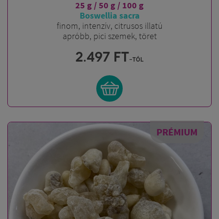
25 g / 50 g / 100 g
Boswellia sacra
finom, intenzív, citrusos illatú
apróbb, pici szemek, töret
2.497
FT
-tól
PRÉMIUM