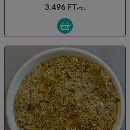
3.496
FT
-tól