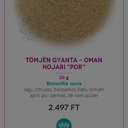
TÖMJÉN GYANTA - OMAN
HOJARI "POR"
20 g
Boswellia sacra
lágy, citrusos, balzsamos illatú tömjén
apró pici szemek, de nem púder
2.497
FT