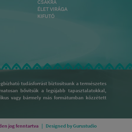
CSAKRA
ÉLET VIRÁGA
KIFUTÓ
bízható tudásforrást biztosítsunk a természetes
yamatosan bővítsük a legújabb tapasztalatokkal,
rafikus vagy bármely más formátumban közzétett
en jog fenntartva
Designed by Gurustudio