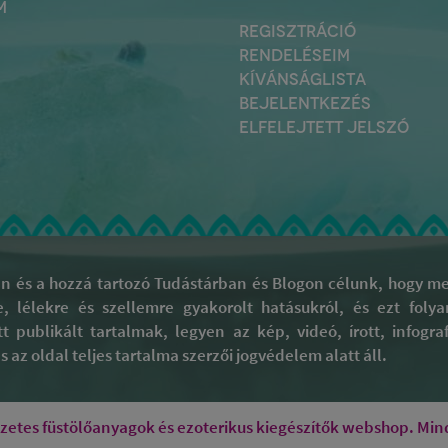
M
REGISZTRÁCIÓ
RENDELÉSEIM
KÍVÁNSÁGLISTA
BEJELENTKEZÉS
ELFELEJTETT JELSZÓ
 és a hozzá tartozó Tudástárban és Blogon célunk, hogy meg
re, lélekre és szellemre gyakorolt hatásukról, és ezt fol
tt publikált tartalmak, legyen az kép, videó, írott, infog
 az oldal teljes tartalma szerzői jogvédelem alatt áll.
tes füstölőanyagok és ezoterikus kiegészítők webshop. Mind