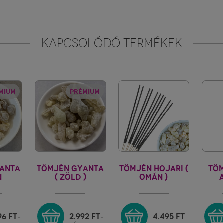
KAPCSOLÓDÓ TERMÉKEK
MIUM
PRÉMIUM
ANTA
TÖMJÉN GYANTA
TÖMJÉN HOJARI (
TÖ
N
( ZÖLD )
OMÁN )
OJARI
ROYAL HOJARI -
MOTHERS GOODS
OMAN
96
FT
2.992
FT
4.495
FT
-
-