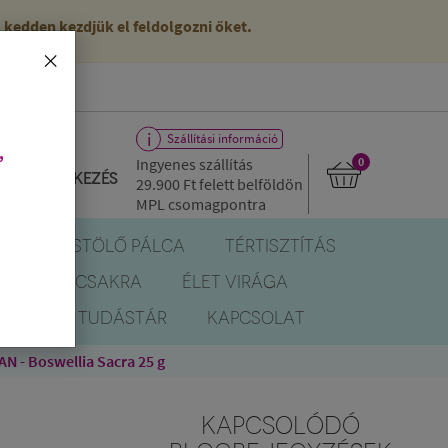
kedden kezdjük el feldolgozni őket.
×
Szállítási információ
,
Ingyenes szállítás
0
Bejelentkezés
29.900 Ft
felett belföldön
MPL csomagpontra
R
FÜSTÖLŐ PÁLCA
TÉRTISZTÍTÁS
EREK
CSAKRA
ÉLET VIRÁGA
BLOG
TUDÁSTÁR
KAPCSOLAT
 - Boswellia Sacra 25 g
KAPCSOLÓDÓ