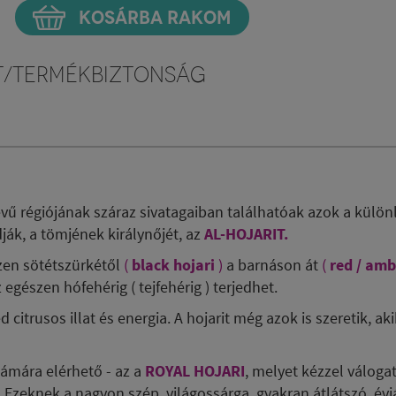
KOSÁRBA RAKOM
t/Termékbiztonság
vű régiójának száraz sivatagaiban találhatóak azok a különl
ják, a tömjének királynőjét, az
AL-HOJARIT.
észen sötétszürkétől
(
black hojari
)
a barnáson át
(
red / amb
 egészen hófehérig ( tejfehérig ) terjedhet.
citrusos illat és energia. A hojarit még azok is szeretik, a
ámára elérhető - az a
ROYAL HOJARI
, melyet kézzel váloga
. Ezeknek a nagyon szép, világossárga, gyakran átlátszó, évj