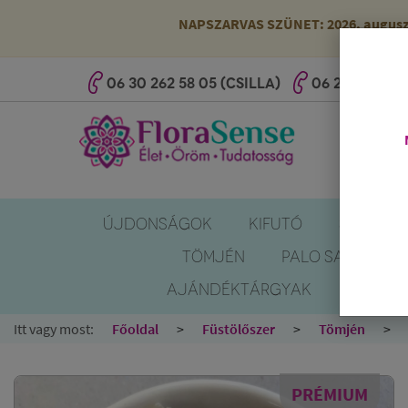
NAPSZARVAS SZÜNET: 2026. augusztus
06 30 262 58 05 (CSILLA)
06 20 527 25 
ÚJDONSÁGOK
KIFUTÓ
SZÚNYOG
TÖMJÉN
PALO SANTO
AJÁNDÉKTÁRGYAK
KÖNYV
Itt vagy most:
Főoldal
Füstölőszer
Tömjén
PRÉMIUM