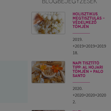
BLOGBEJEGYZÉSEK
Holisztikus
megtisztulás -
Védelmező
tömjén
2019.
+2019+2019+2019
18.
Napi tisztító
tipp: Al Hojari
tömjén + Palo
Santo
2020.
+2020+2020+2020
2.