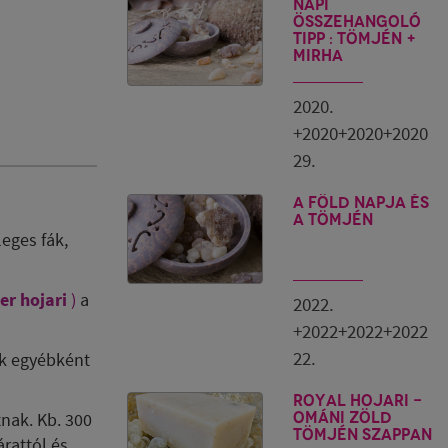
Napi
összehangoló
tipp : tömjén +
mirha
2020.
+2020+2020+2020
29.
A Föld napja és
a tömjén
eges fák,
er hojari
)
a
2022.
+2022+2022+2022
22.
kik egyébként
Royal Hojari -
tnak. Kb. 300
ománi zöld
tömjén szappan
árattól és