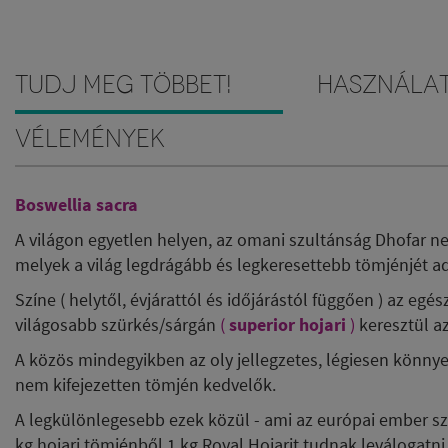
Tudj meg többet!
Használa
Vélemények
Boswellia sacra
A világon egyetlen helyen, az omani szultánság Dhofar ne
melyek a világ legdrágább és legkeresettebb tömjénjét ad
Színe ( helytől, évjárattól és időjárástól függően ) az eg
világosabb szürkés/sárgán
(
superior hojari
)
keresztül az
A közös mindegyikben az oly jellegzetes, légiesen könnyed 
nem kifejezetten tömjén kedvelők.
A legkülönlegesebb ezek közül - ami az európai ember sz
kg hojari tömjénből 1 kg Royal Hojarit tudnak leválogatni