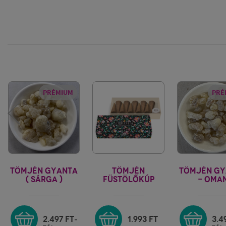
PRÉMIUM
PRÉ
TÖMJÉN GYANTA
TÖMJÉN
TÖMJÉN GY
( SÁRGA )
FÜSTÖLŐKÚP
- OMA
ROYAL HOJARI -
FIORE D'ORIENTE
SUPERIOR H
OMAN
2.497
FT
1.993
FT
3.4
-