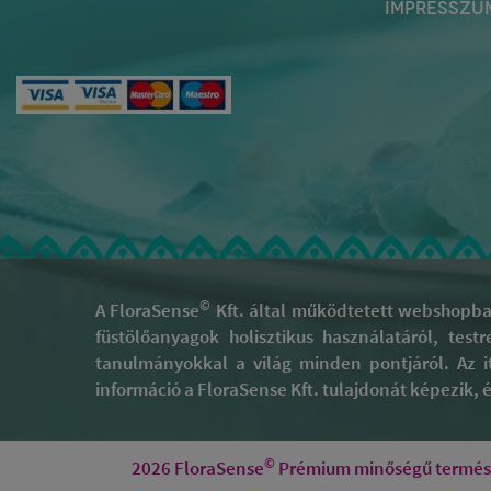
IMPRESSZU
©
A FloraSense
Kft. által működtetett webshopban
füstölőanyagok holisztikus használatáról, test
tanulmányokkal a világ minden pontjáról. Az i
információ a FloraSense Kft. tulajdonát képezik, és
©
2026 FloraSense
Prémium minőségű természe