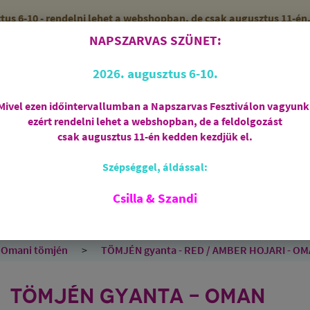
 6-10 - rendelni lehet a webshopban, de csak augusztus 11-én, 
NAPSZARVAS SZÜNET:
56 (SZANDI)
ZÁRVA
2026. augusztus 6-10.
Mivel ezen időintervallumban a Napszarvas Fesztiválon vagyunk
ezért rendelni lehet a webshopban, de a feldolgozást
Regisztráció
csak augusztus 11-én kedden kezdjük el.
Szépséggel, áldással:
RIASZTÁS
AJÁNDÉKCSOMAGOK
FÜSTÖLŐSZE
FEHÉR ZSÁLYA
SPIRIT OF OM
SZAKRÁLIS ÉKSZ
Csilla & Szandi
EK
ANGYALOK
AROMATERÁPIA
JÓGA
Omani tömjén
TÖMJÉN gyanta - RED / AMBER HOJARI - OMAN
TÖMJÉN GYANTA - OMAN