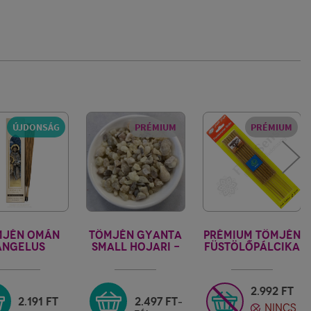
ÚJDONSÁG
PRÉMIUM
PRÉMIUM
MJÉN OMÁN
TÖMJÉN GYANTA
PRÉMIUM TÖMJÉN
ANGELUS
SMALL HOJARI -
FÜSTÖLŐPÁLCIKA
OMAN
- OMAN
2.992
FT
2.191
FT
2.497
FT
-
NINCS