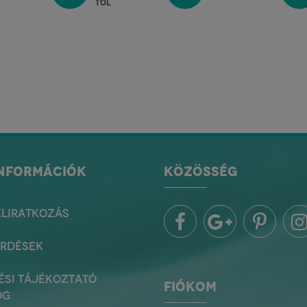
tól
INFORMÁCIÓK
KÖZÖSSÉG
ELIRATKOZÁS
ÉRDÉSEK
ÉSI TÁJÉKOZTATÓ
FIÓKOM
OG