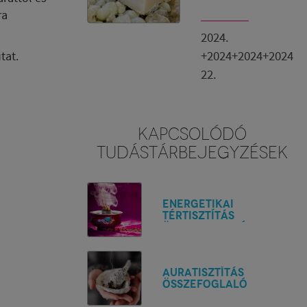
ra
2024.
+2024+2024+2024
tat.
22.
KAPCSOLÓDÓ
TUDÁSTÁRBEJEGYZÉSEK
Energetikai
tértisztítás
összefoglaló
Auratisztítás
összefoglaló