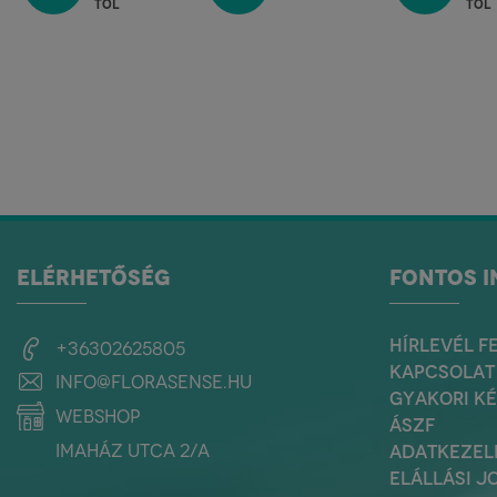
tól
tól
ELÉRHETŐSÉG
FONTOS 
HÍRLEVÉL F
+36302625805
KAPCSOLAT
info@florasense.hu
GYAKORI K
webshop
ÁSZF
Imaház utca 2/a
ADATKEZEL
ELÁLLÁSI J