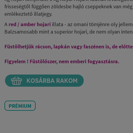
frisseségtől függően zöldesbe hajló cseppeknek van még eg
emlékeztető illatjegy.
A
red / amber hojari
illata - az omani tömjénre oly jelle
Balzsamosabb mint a superior hojari, de nem olyan intenzí
Füstölhetjük rácson, lapkán vagy faszénen is, de előtt
Figyelem ! Füstölőszer, nem emberi fogyasztásra.
KOSÁRBA RAKOM
PRÉMIUM