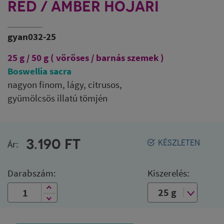
RED / AMBER HOJARI
gyan032-25
25 g / 50 g ( vöröses / barnás szemek )
Boswellia sacra
nagyon finom, lágy, citrusos,
gyümölcsös illatú tömjén
3.190
FT
Ár:
KÉSZLETEN
Darabszám:
Kiszerelés: