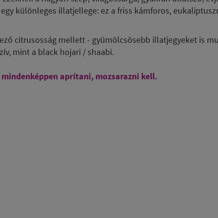
y különleges illatjellege: ez a friss kámforos, eukaliptusz
mező citrusosság mellett - gyümölcsösebb illatjegyeket is mu
v, mint a black hojari / shaabi.
e mindenképpen aprítani, mozsarazni kell.