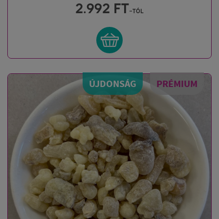
2.992
FT
-tól
ÚJDONSÁG
PRÉMIUM