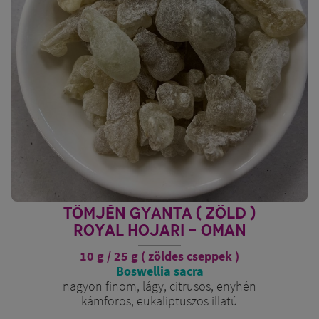
TÖMJÉN GYANTA ( ZÖLD )
ROYAL HOJARI - OMAN
10 g / 25 g ( zöldes cseppek )
Boswellia sacra
nagyon finom, lágy, citrusos, enyhén
kámforos, eukaliptuszos illatú