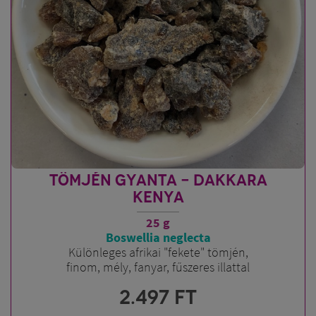
TÖMJÉN GYANTA - DAKKARA
KENYA
25 g
Boswellia neglecta
Különleges afrikai "fekete" tömjén,
finom, mély, fanyar, fűszeres illattal
2.497
FT