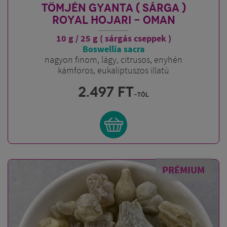
TÖMJÉN GYANTA ( SÁRGA )
ROYAL HOJARI - OMAN
10 g / 25 g ( sárgás cseppek )
Boswellia sacra
nagyon finom, lágy, citrusos, enyhén
kámforos, eukaliptuszos illatú
2.497
FT
-tól
PRÉMIUM