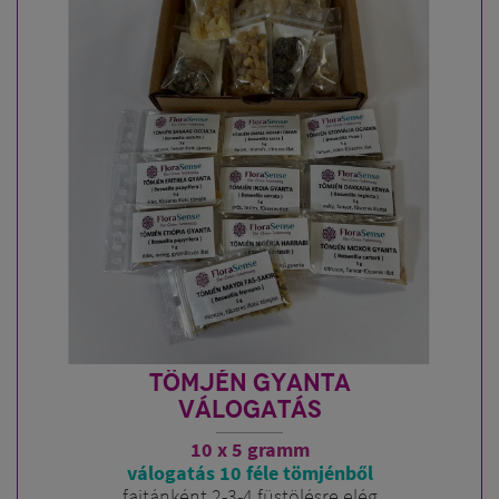
TÖMJÉN GYANTA
VÁLOGATÁS
10 x 5 gramm
válogatás 10 féle tömjénből
fajtánként 2-3-4 füstölésre elég