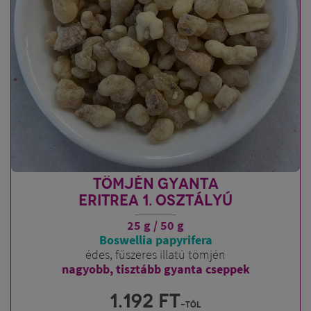
TÖMJÉN GYANTA
ERITREA 1. OSZTÁLYÚ
25 g / 50 g
Boswellia papyrifera
édes, fűszeres illatú tömjén
nagyobb, tisztább gyanta cseppek
1.192
FT
-tól