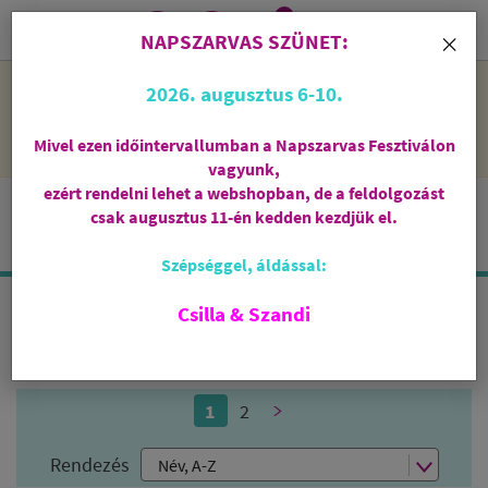
0
i
×
NAPSZARVAS SZÜNET:
NAPSZARVAS SZÜNET: 2026. augusztus 6-10 - rendelni lehet
2026. augusztus 6-10.
a webshopban, de csak augusztus 11-én, kedden kezdjük el
feldolgozni őket.
Mivel ezen időintervallumban a Napszarvas Fesztiválon
vagyunk,
ezért rendelni lehet a webshopban, de a feldolgozást
csak augusztus 11-én kedden kezdjük el.
Szépséggel, áldással:
Csilla & Szandi
TÖMJÉN
1
2
>
Rendezés