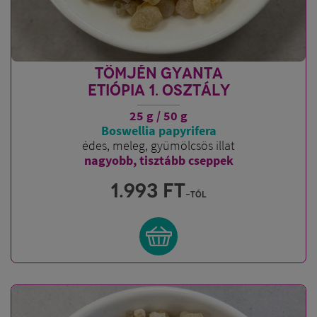
TÖMJÉN GYANTA
ETIÓPIA 1. OSZTÁLY
25 g / 50 g
Boswellia papyrifera
édes, meleg, gyümölcsös illat
nagyobb, tisztább cseppek
1.993
FT
-tól