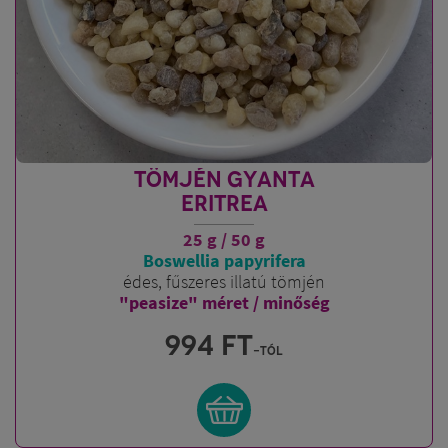
TÖMJÉN GYANTA
ERITREA
25 g / 50 g
Boswellia papyrifera
édes, fűszeres illatú tömjén
"peasize" méret / minőség
994
FT
-tól