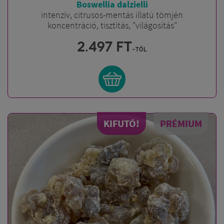
Boswellia dalzielli
intenzív, citrusos-mentás illatú tömjén
koncentráció, tisztítás, "világosítás"
2.497
FT
-tól
KIFUTÓ!
PRÉMIUM