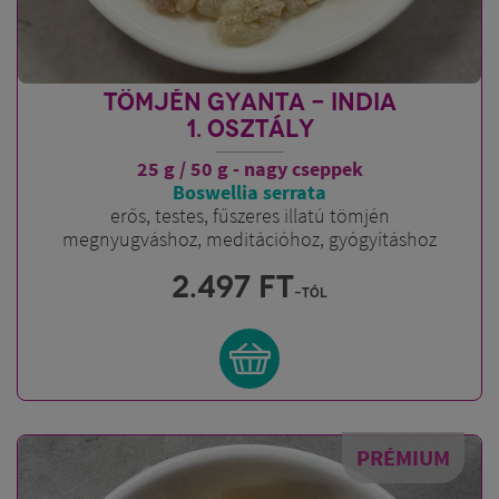
TÖMJÉN GYANTA - INDIA
1. OSZTÁLY
25 g / 50 g - nagy cseppek
Boswellia serrata
erős, testes, fűszeres illatú tömjén
megnyugváshoz, meditációhoz, gyógyításhoz
2.497
FT
-tól
PRÉMIUM