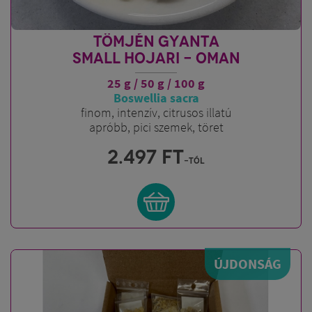
TÖMJÉN GYANTA
SMALL HOJARI - OMAN
25 g / 50 g / 100 g
Boswellia sacra
finom, intenzív, citrusos illatú
apróbb, pici szemek, töret
2.497
FT
-tól
ÚJDONSÁG