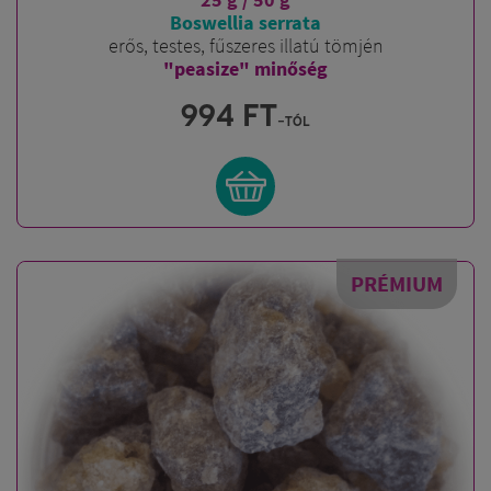
Boswellia serrata
erős, testes, fűszeres illatú tömjén
"peasize" minőség
994
FT
-tól
PRÉMIUM