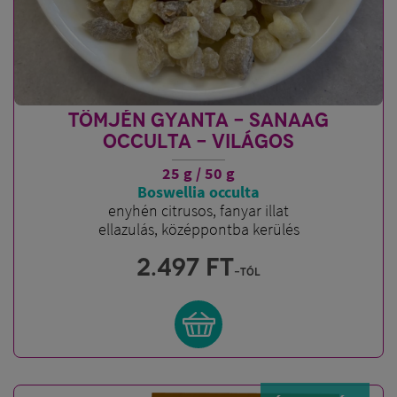
TÖMJÉN GYANTA - SANAAG
OCCULTA - VILÁGOS
25 g / 50 g
Boswellia occulta
enyhén citrusos, fanyar illat
ellazulás, középpontba kerülés
2.497
FT
-tól