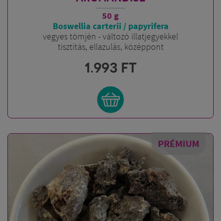
50 g
Boswellia carterii / papyrifera
vegyes tömjén - változó illatjegyekkel
tisztítás, ellazulás, középpont
1.993
FT
PRÉMIUM