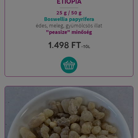
ETIÓPIA
25 g / 50 g
Boswellia papyrifera
édes, meleg, gyümölcsös illat
"peasize" minőség
1.498
FT
-tól