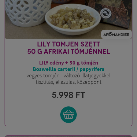
LILY TÖMJÉN SZETT
50 G AFRIKAI TÖMJÉNNEL
LILY edény + 50 g tömjén
Boswellia carterii / papyrifera
vegyes tömjén - változó illatjegyekkel
tisztítás, ellazulás, középpont
5.998
FT