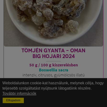
TÖMJÉN GYANTA - OMAN
BIG HOJARI 2024
50 g / 100 g kiszerelésben
Boswellia sacra
intenzív, citrusos, gyümölcsös illatú
20 mm feletti szemekkel
Weboldalunkon cookie-kat használunk, melynek célja, hogy
teljesebb szolgáltatást nyújtsunk látogatóink részére.
5.998
FT
-tól
4.990 FT
További információk
-tól
Elfogadom