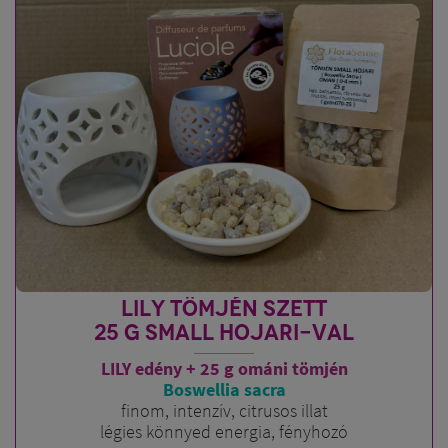
LILY TÖMJÉN SZETT
25 G SMALL HOJARI-VAL
LILY edény + 25 g ománi tömjén
Boswellia sacra
finom, intenzív, citrusos illat
légies könnyed energia, fényhozó