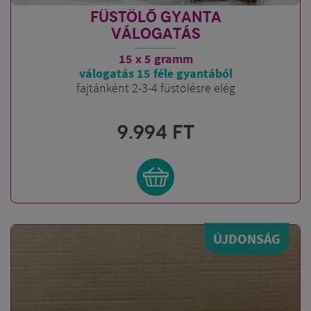
FÜSTÖLŐ GYANTA
VÁLOGATÁS
15 x 5 gramm
válogatás 15 féle gyantából
fajtánként 2-3-4 füstölésre elég
9.994
FT
ÚJDONSÁG