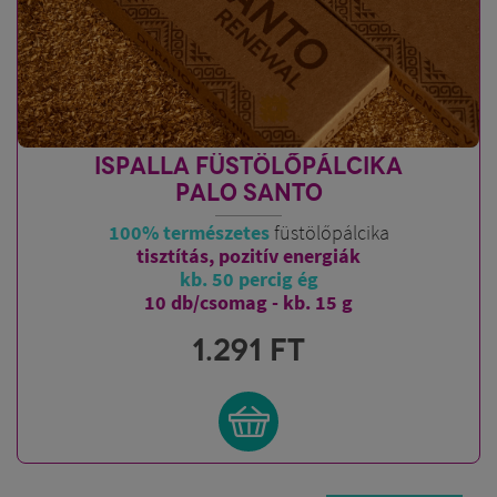
ISPALLA FÜSTÖLŐPÁLCIKA
PALO SANTO
100% természetes
füstölőpálcika
tisztítás, pozitív energiák
kb. 50 percig ég
10 db/csomag - kb. 15 g
1.291
FT