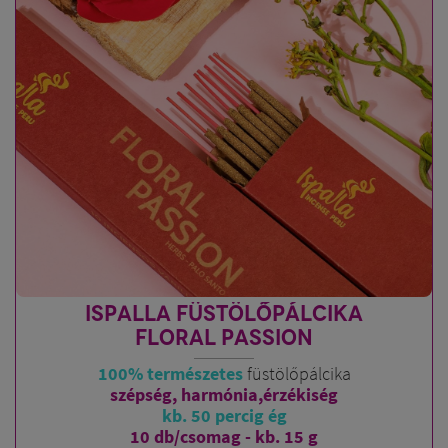
ISPALLA FÜSTÖLŐPÁLCIKA
FLORAL PASSION
100% természetes
füstölőpálcika
szépség, harmónia,érzékiség
kb. 50 percig ég
10 db/csomag - kb. 15 g