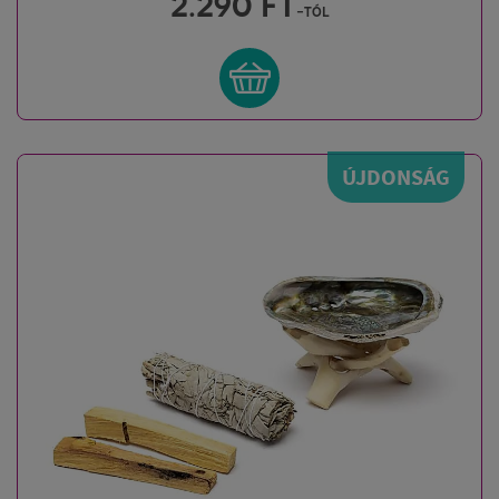
2.290
FT
-tól
ÚJDONSÁG