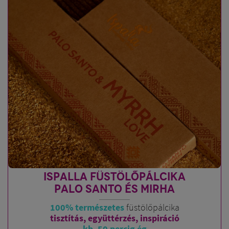
ISPALLA FÜSTÖLŐPÁLCIKA
PALO SANTO ÉS MIRHA
100% természetes
füstölőpálcika
tisztítás, együttérzés, inspiráció
kb. 50 percig ég