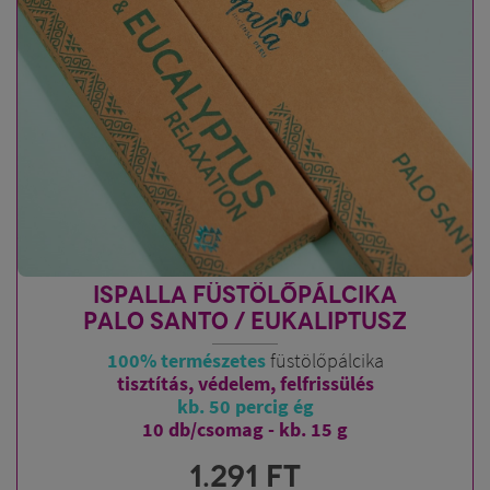
ISPALLA FÜSTÖLŐPÁLCIKA
PALO SANTO / EUKALIPTUSZ
100% természetes
füstölőpálcika
tisztítás, védelem, felfrissülés
kb. 50 percig ég
10 db/csomag - kb. 15 g
1.291
FT