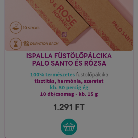
ISPALLA FÜSTÖLŐPÁLCIKA
PALO SANTO ÉS RÓZSA
100% természetes
füstölőpálcika
tisztítás, harmónia, szeretet
kb. 50 percig ég
10 db/csomag - kb. 15 g
1.291
FT