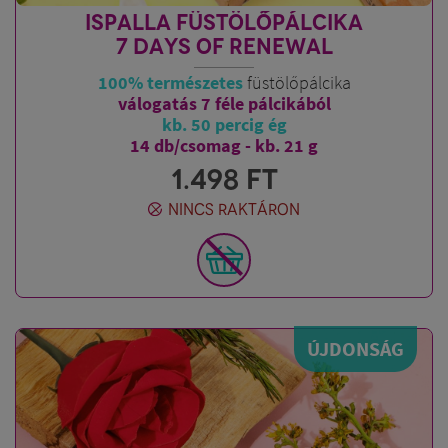
ISPALLA FÜSTÖLŐPÁLCIKA
7 DAYS OF RENEWAL
100% természetes
füstölőpálcika
válogatás 7 féle pálcikából
kb. 50 percig ég
14 db/csomag - kb. 21 g
1.498
FT
NINCS RAKTÁRON
ÚJDONSÁG