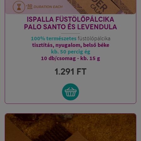
ISPALLA FÜSTÖLŐPÁLCIKA
PALO SANTO ÉS LEVENDULA
100% természetes
füstölőpálcika
tisztítás, nyugalom, belső béke
kb. 50 percig ég
10 db/csomag - kb. 15 g
1.291
FT