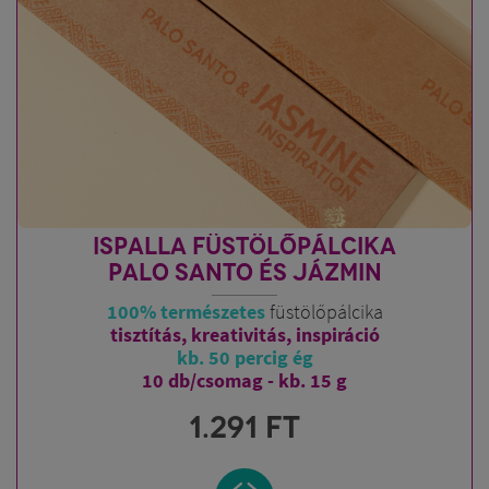
ISPALLA FÜSTÖLŐPÁLCIKA
PALO SANTO ÉS JÁZMIN
100% természetes
füstölőpálcika
tisztítás, kreativitás, inspiráció
kb. 50 percig ég
10 db/csomag - kb. 15 g
1.291
FT