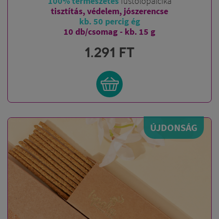
100% természetes
füstölőpálcika
tisztítás, védelem, jószerencse
kb. 50 percig ég
10 db/csomag - kb. 15 g
1.291
FT
ÚJDONSÁG