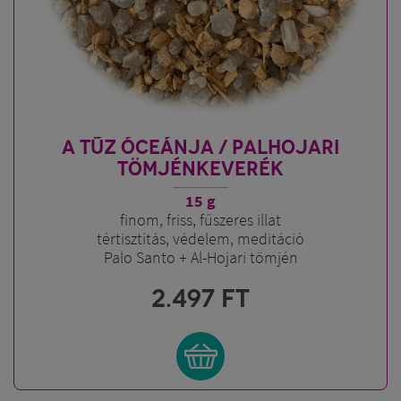
A TŰZ ÓCEÁNJA / PALHOJARI
TÖMJÉNKEVERÉK
15 g
finom, friss, fűszeres illat
tértisztítás, védelem, meditáció
Palo Santo + Al-Hojari tömjén
( Superior minőségben )
2.497
FT