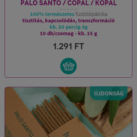
PALO SANTO / COPAL / KOPÁL
100% természetes
füstölőpálcika
tisztítás, kapcsolódás, transzformáció
kb. 50 percig ég
10 db/csomag - kb. 15 g
1.291
FT
ÚJDONSÁG