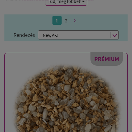
Tudj meg többet!
1
2
>
Rendezés
PRÉMIUM