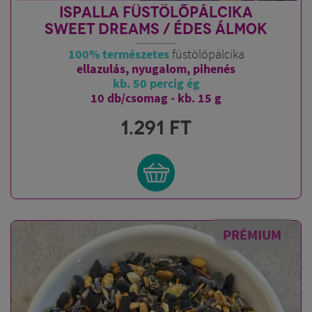
ISPALLA FÜSTÖLŐPÁLCIKA
SWEET DREAMS / ÉDES ÁLMOK
100% természetes
füstölőpálcika
ellazulás, nyugalom, pihenés
kb. 50 percig ég
10 db/csomag - kb. 15 g
1.291
FT
PRÉMIUM