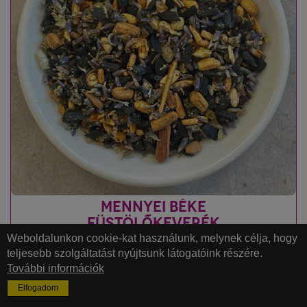
MENNYEI BÉKE
FÜSTÖLŐKEVERÉK
Weboldalunkon cookie-kat használunk, melynek célja, hogy
15 g
teljesebb szolgáltatást nyújtsunk látogatóink részére.
100% természetes
További információk
meleg fűszeres illat
Elfogadom
ellazulás, belső béke, harmónia