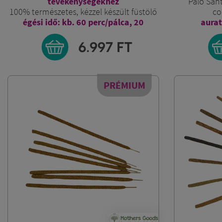
tevékenységekhez
Palo Sant
100% természetes, kézzel készült füstölő
co
égési idő: kb. 60 perc/pálca, 20
aurat
db/csomag
6.997
FT
PRÉMIUM