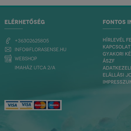
ELÉRHETŐSÉG
FONTOS 
HÍRLEVÉL F
+36302625805
KAPCSOLAT
info@florasense.hu
GYAKORI K
webshop
ÁSZF
Imaház utca 2/a
ADATKEZEL
ELÁLLÁSI J
IMPRESSZU