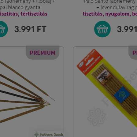
o faőrlemény + illóolaj +
Palo Santo faőrlemény 
pal blanco gyanta
+ levendulavirág 
isztítás, tértisztítás
tisztítás, nyugalom, b
3.991
FT
3.99
PRÉMIUM
P