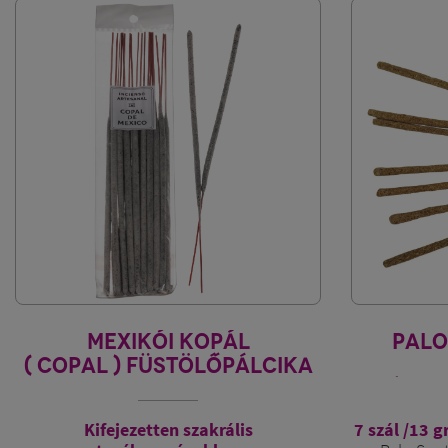
MEXIKÓI KOPÁL
PALO
( COPAL ) FÜSTÖLŐPÁLCIKA
PRÉMIU
Kifejezetten szakrális
7 szál /13 