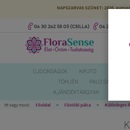
NAPSZARVAS SZÜNET: 2026. augusztus
06 30 262 58 05 (CSILLA)
06 20 527 25 
ÚJDONSÁGOK
KIFUTÓ
SZÚNYOG
TÖMJÉN
PALO SANTO
AJÁNDÉKTÁRGYAK
KÖNYV
Itt vagy most:
Főoldal
Füstölő pálca
Különleges f
K