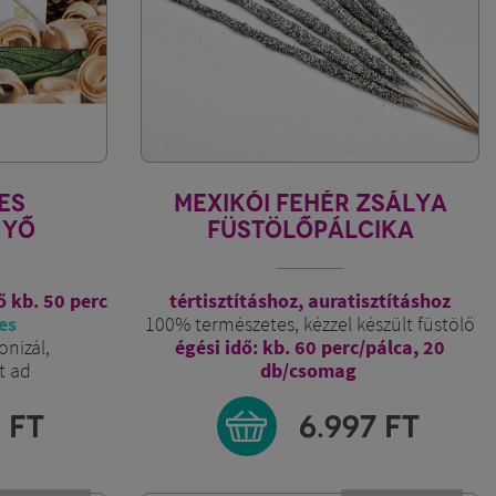
ES
MEXIKÓI FEHÉR ZSÁLYA
NYŐ
FÜSTÖLŐPÁLCIKA
IKA
dő kb. 50 perc
tértisztításhoz, auratisztításhoz
es
100% természetes, kézzel készült füstölő
onizál,
égési idő: kb. 60 perc/pálca, 20
t ad
db/csomag
6
FT
6.997
FT