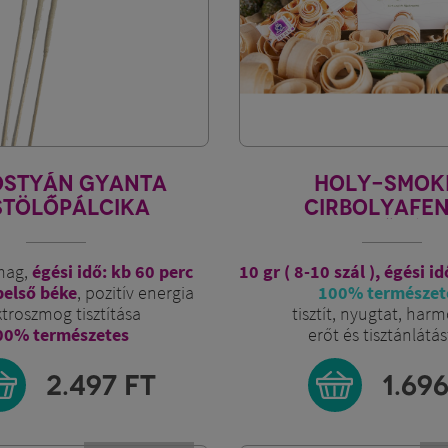
OSTYÁN GYANTA
HOLY-SMOK
STÖLŐPÁLCIKA
CIRBOLYAFE
FÜSTÖLŐPÁLC
mag,
égési idő: kb 60 perc
10 gr ( 8-10 szál ), égési i
belső béke
, pozitív energia
100% természet
ktroszmog tisztítása
tisztít, nyugtat, harm
00% természetes
erőt és tisztánlátás
2.497
FT
1.69