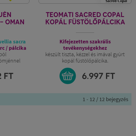
JÉN
TEOMATI SACRED COPAL
 - OMAN
KOPÁL FÜSTÖLŐPÁLCIKA
ellia sacra
Kifejezetten szakrális
rc / pálcika
tevékenységekhez
ból
készült tiszta, kézzel és imával gyúrt
tömjénnel
kopál füstölőpálcika.
égési idő:90 perc/pálca, 8db/csomag
2
FT
6.997
FT
1 - 12 / 12 bejegyzés