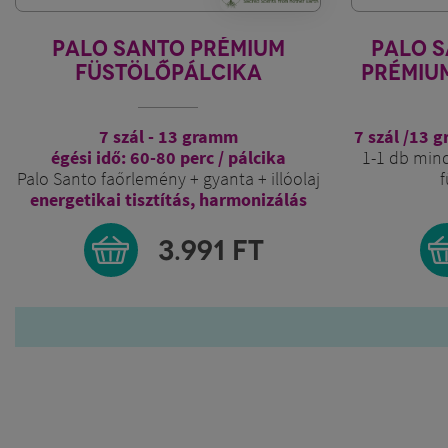
PALO SANTO PRÉMIUM
PALO 
FÜSTÖLŐPÁLCIKA
PRÉMIU
7 szál - 13 gramm
7 szál /13 
égési idő: 60-80 perc / pálcika
1-1 db min
Palo Santo faőrlemény + gyanta + illóolaj
f
energetikai tisztítás, harmonizálás
3.991
FT