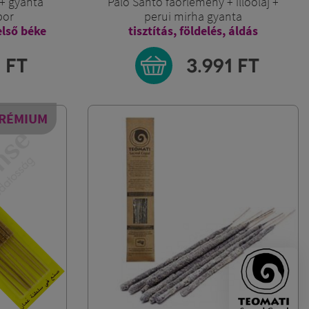
+ gyanta
Palo Santo faőrlemény + illóolaj +
por
perui mirha gyanta
első béke
tisztítás, földelés, áldás
1
FT
3.991
FT
RÉMIUM