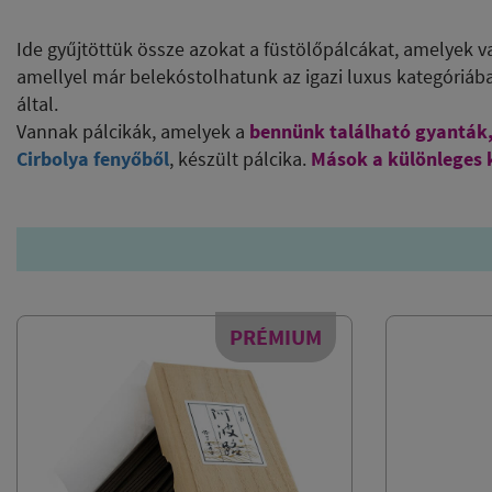
Ide gyűjtöttük össze azokat a füstölőpálcákat, amelyek v
amellyel már belekóstolhatunk az igazi luxus kategóriáb
által.
Vannak pálcikák, amelyek a
bennünk található gyanták,
Cirbolya fenyőből
, készült pálcika.
Mások a különleges k
PRÉMIUM