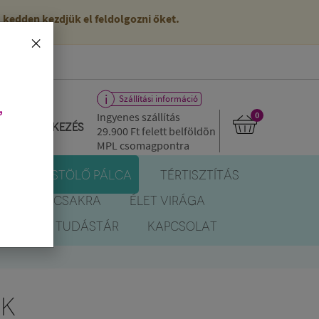
kedden kezdjük el feldolgozni őket.
×
Szállítási információ
,
Ingyenes szállítás
0
Bejelentkezés
29.900 Ft
felett belföldön
MPL csomagpontra
R
FÜSTÖLŐ PÁLCA
TÉRTISZTÍTÁS
EREK
CSAKRA
ÉLET VIRÁGA
BLOG
TUDÁSTÁR
KAPCSOLAT
ÁK