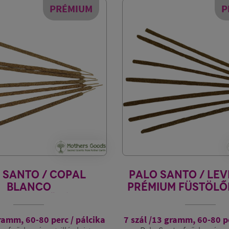
PRÉMIUM
P
 SANTO / COPAL
PALO SANTO / LE
BLANCO
PRÉMIUM FÜSTÖLŐ
M FÜSTÖLŐPÁLCIKA
gramm,
60-80 perc / pálcika
7 szál /13 gramm, 60-80 pe