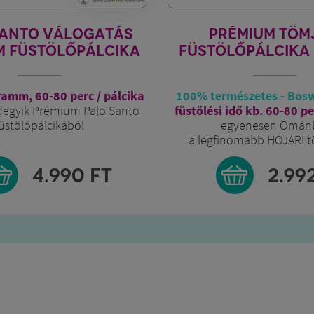
SANTO VÁLOGATÁS
PRÉMIUM TÖM
M FÜSTÖLŐPÁLCIKA
FÜSTÖLŐPÁLCIKA
gramm, 60-80 perc / pálcika
100% természetes - Bosw
degyik Prémium Palo Santo
füstölési idő kb. 60-80 pe
üstölőpálcikából
egyenesen Omán
a legfinomabb HOJARI 
4.990
FT
2.99