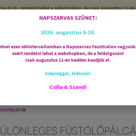
 6-10 - rendelni lehet a webshopban, de csak augusztus 11-én, 
NAPSZARVAS SZÜNET:
56 (SZANDI)
ZÁRVA
2026. augusztus 6-10.
Mivel ezen időintervallumban a Napszarvas Fesztiválon vagyunk
ezért rendelni lehet a webshopban, de a feldolgozást
Regisztráció
csak augusztus 11-én kedden kezdjük el.
Szépséggel, áldással:
RIASZTÁS
AJÁNDÉKCSOMAGOK
FÜSTÖLŐSZE
FEHÉR ZSÁLYA
SPIRIT OF OM
SZAKRÁLIS ÉKSZ
Csilla & Szandi
EK
ANGYALOK
AROMATERÁPIA
JÓGA
üstölőpálcák
ÜLÖNLEGES FÜSTÖLŐPÁLC