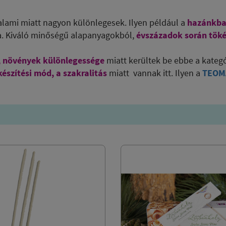
alami miatt nagyon különlegesek. Ilyen például a
hazánkba
a.
Kiváló minőségű alapanyagokból,
évszázadok során töké
 növények különlegessége
miatt kerültek be ebbe a kategó
észítési mód, a szakralitás
miatt vannak itt. Ilyen a
TEOM