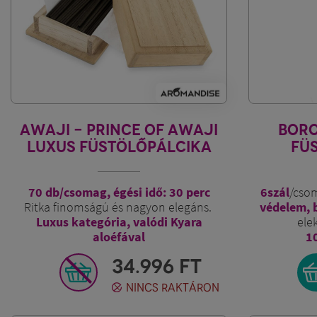
AWAJI - PRINCE OF AWAJI
BOR
LUXUS FÜSTÖLŐPÁLCIKA
FÜ
FADOBOZBAN
70 db/csomag, égési idő: 30 perc
6szál
/cso
Ritka finomságú és nagyon elegáns.
védelem, 
Luxus kategória, valódi Kyara
ele
aloéfával
1
Kifinomult, szép fadobozba csomagolva
34.996
FT
NINCS RAKTÁRON