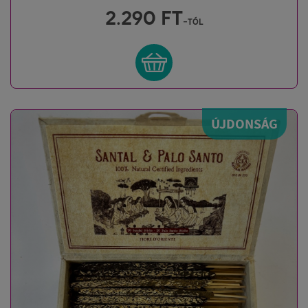
2.290
FT
-tól
ÚJDONSÁG