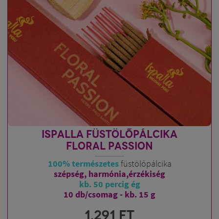
ISPALLA FÜSTÖLŐPÁLCIKA
FLORAL PASSION
100% természetes
füstölőpálcika
szépség, harmónia,érzékiség
kb. 50 percig ég
10 db/csomag - kb. 15 g
1.291
FT