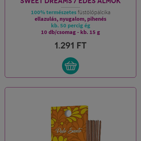
SWEET DREAMS / ÉDES ÁLMOK
100% természetes
füstölőpálcika
ellazulás, nyugalom, pihenés
kb. 50 percig ég
10 db/csomag - kb. 15 g
1.291
FT