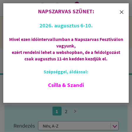
0
i
×
NAPSZARVAS SZÜNET:
NAPSZARVAS SZÜNET: 2026. augusztus 6-10 - rendelni lehet
2026. augusztus 6-10.
a webshopban, de csak augusztus 11-én, kedden kezdjük el
feldolgozni őket.
Mivel ezen időintervallumban a Napszarvas Fesztiválon
vagyunk,
ezért rendelni lehet a webshopban, de a feldolgozást
csak augusztus 11-én kedden kezdjük el.
Szépséggel, áldással:
Csilla & Szandi
PALO SANTO FÜSTÖLŐK
1
2
>
Rendezés