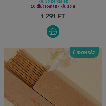
kb. 50 percig ég
10 db/csomag - kb. 15 g
1.291
FT
ÚJDONSÁG