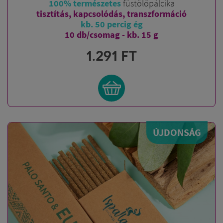
100% természetes
füstölőpálcika
tisztítás, kapcsolódás, transzformáció
kb. 50 percig ég
10 db/csomag - kb. 15 g
1.291
FT
ÚJDONSÁG