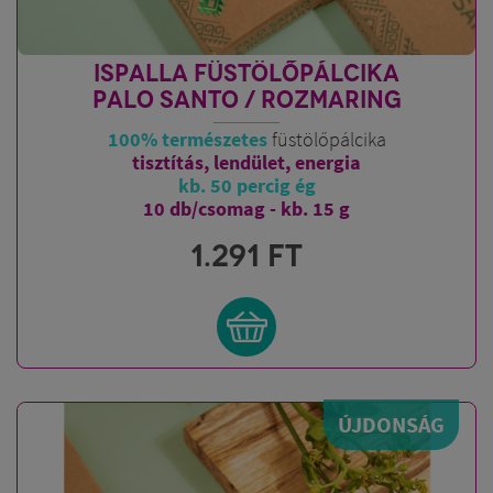
ISPALLA FÜSTÖLŐPÁLCIKA
PALO SANTO / ROZMARING
100% természetes
füstölőpálcika
tisztítás, lendület, energia
kb. 50 percig ég
10 db/csomag - kb. 15 g
1.291
FT
ÚJDONSÁG