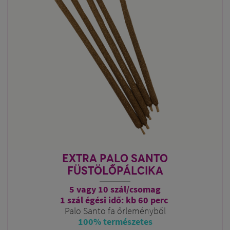
EXTRA PALO SANTO
FÜSTÖLŐPÁLCIKA
5 vagy 10 szál/csomag
1 szál égési idő: kb 60 perc
Palo Santo fa őrleményből
100% természetes