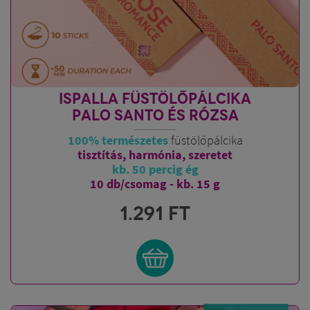
ISPALLA FÜSTÖLŐPÁLCIKA
PALO SANTO ÉS RÓZSA
100% természetes
füstölőpálcika
tisztítás, harmónia, szeretet
kb. 50 percig ég
10 db/csomag - kb. 15 g
1.291
FT