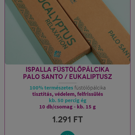
ISPALLA FÜSTÖLŐPÁLCIKA
PALO SANTO / EUKALIPTUSZ
100% természetes
füstölőpálcika
tisztítás, védelem, felfrissülés
kb. 50 percig ég
10 db/csomag - kb. 15 g
1.291
FT