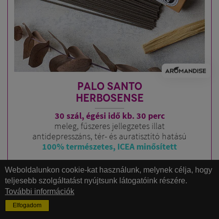
PALO SANTO
HERBOSENSE
30 szál, égési idő kb. 30 perc
meleg, fűszeres jellegzetes illat
antidepresszáns, tér- és auratisztító hatású
100% természetes, ICEA minősített
2.992
FT
Weboldalunkon cookie-kat használunk, melynek célja, hogy
teljesebb szolgáltatást nyújtsunk látogatóink részére.
További információk
Elfogadom