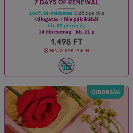
7 DAYS OF RENEWAL
100% természetes
füstölőpálcika
válogatás 7 féle pálcikából
kb. 50 percig ég
14 db/csomag - kb. 21 g
1.498
FT
NINCS RAKTÁRON
ÚJDONSÁG