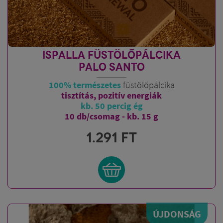
ISPALLA FÜSTÖLŐPÁLCIKA
PALO SANTO
100% természetes
füstölőpálcika
tisztítás, pozitív energiák
kb. 50 percig ég
10 db/csomag - kb. 15 g
1.291
FT
ÚJDONSÁG