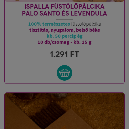
ISPALLA FÜSTÖLŐPÁLCIKA
PALO SANTO ÉS LEVENDULA
100% természetes
füstölőpálcika
tisztítás, nyugalom, belső béke
kb. 50 percig ég
10 db/csomag - kb. 15 g
1.291
FT