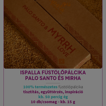
ISPALLA FÜSTÖLŐPÁLCIKA
PALO SANTO ÉS MIRHA
100% természetes
füstölőpálcika
tisztítás, együttérzés, inspiráció
kb. 50 percig ég
10 db/csomag - kb. 15 g