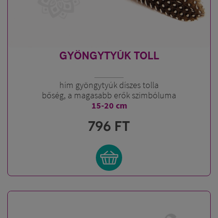
GYÖNGYTYÚK TOLL
hím gyöngytyúk díszes tolla
bőség, a magasabb erők szimbóluma
15-20 cm
796
FT