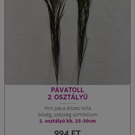
PÁVATOLL
2. OSZTÁLYÚ
Hím páva díszes tolla
bőség, szépség szimbólum
2. osztályú kb. 25-30cm
994
FT