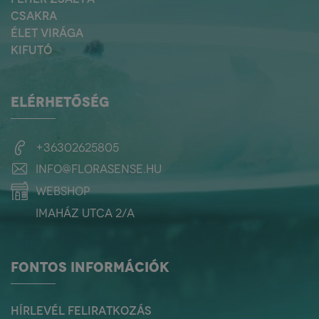
CSAKRA
ÉLET VIRÁGA
KIFUTÓ
ELÉRHETŐSÉG
+36302625805
info@florasense.hu
webshop
Imaház utca 2/a
FONTOS INFORMÁCIÓK
HÍRLEVÉL FELIRATKOZÁS