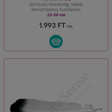
Spirituális bölcsesség, rálátás
tértisztításhoz, füstöléshez
25-30 cm
1.993
FT
-tól