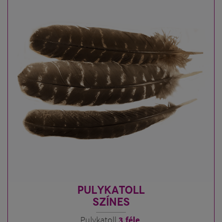
PULYKATOLL
SZÍNES
Pulykatoll
3 féle