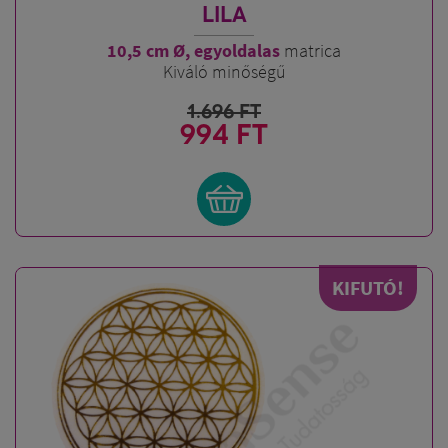
LILA
10,5 cm Ø,
egyoldalas
matrica
Kiváló minőségű
1.696
FT
994 FT
KIFUTÓ!