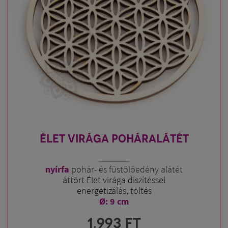
ÉLET VIRÁGA POHÁRALÁTÉT
nyírfa
pohár- és füstölőedény alátét
áttört Élet virága díszítéssel
energetizálás, töltés
Ø: 9 cm
1.993
FT