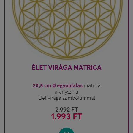
ÉLET VIRÁGA MATRICA
20,5 cm Ø
egyoldalas
matrica
aranyszínű
Élet virága szimbólummal
2.992
FT
1.993 FT