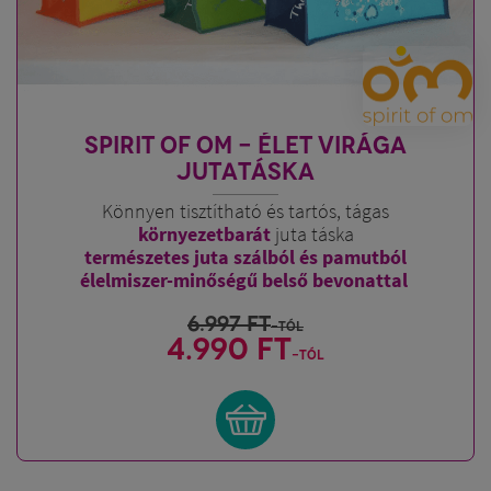
SPIRIT OF OM - ÉLET VIRÁGA
JUTATÁSKA
Könnyen tisztítható és tartós, tágas
környezetbarát
juta táska
természetes juta szálból és pamutból
élelmiszer-minőségű belső bevonattal
6.997
FT
-tól
4.990 FT
-tól