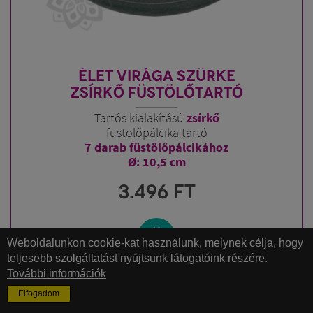
ÉLET VIRÁGA SZÜRKE
ZSÍRKŐ FÜSTÖLŐTARTÓ
Tartós kialakítású
zsírkő
füstölőpálcika tartó
7 darab füstölőpálcikához
Ø: 10,5 cm
3.496
FT
Weboldalunkon cookie-kat használunk, melynek célja, hogy
teljesebb szolgáltatást nyújtsunk látogatóink részére.
További információk
Elfogadom
KIFUTÓ!