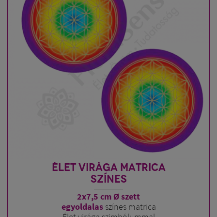
ÉLET VIRÁGA MATRICA
SZÍNES
2x7,5 cm Ø szett
egyoldalas
színes matrica
Élet virága szimbólummal