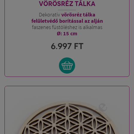
VÖRÖSRÉZ TÁLKA
Dekoratív
vörös
réz
tálka
felületvédő borítással az alján
faszenes füstöléshez is alkalmas
Ø: 15 cm
6.997
FT