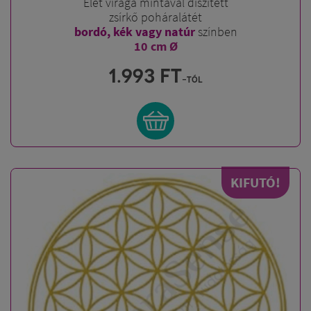
Élet virága mintával díszített
zsírkő poháralátét
bordó, kék vagy natúr
színben
10 cm Ø
1.993
FT
-tól
KIFUTÓ!