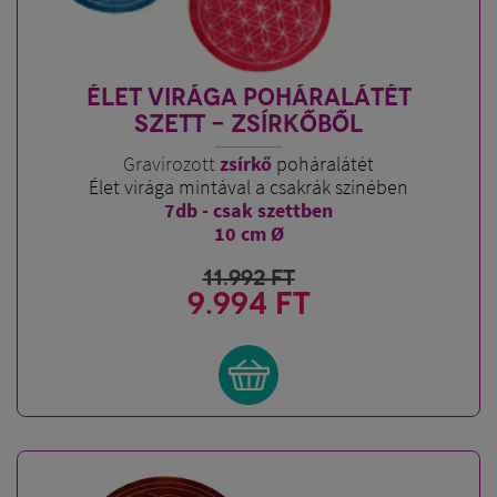
ÉLET VIRÁGA POHÁRALÁTÉT
SZETT - ZSÍRKŐBŐL
Gravírozott
zsírkő
poháralátét
Élet virága mintával a csakrák színében
7db - csak szettben
10 cm Ø
11.992
FT
9.994 FT