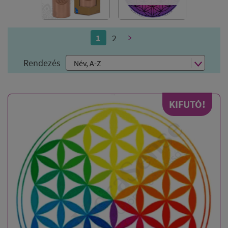
1
2
>
Rendezés
KIFUTÓ!