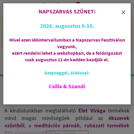
0
i
×
NAPSZARVAS SZÜNET:
NAPSZARVAS SZÜNET: 2026. augusztus 6-10 - rendelni lehet
2026. augusztus 6-10.
a webshopban, de csak augusztus 11-én, kedden kezdjük el
feldolgozni őket.
Mivel ezen időintervallumban a Napszarvas Fesztiválon
vagyunk,
ezért rendelni lehet a webshopban, de a feldolgozást
csak augusztus 11-én kedden kezdjük el.
Szépséggel, áldással:
Csilla & Szandi
ÉLET VIRÁGA
A kínálatunkban megtalálható
Élet Virága
termékek
mind magas minőségűek például az
ékszerek
ezüstből
, a
meditációs párnák, ruházati termékek
BIO alapanyagokból
készültek.