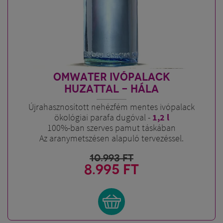
OMWATER IVÓPALACK
HUZATTAL - HÁLA
Újrahasznosított nehézfém mentes ivópalack
ökológiai parafa dugóval -
1,2 l
100%-ban szerves pamut táskában
Az aranymetszésen alapuló tervezéssel.
10.993
FT
8.995 FT