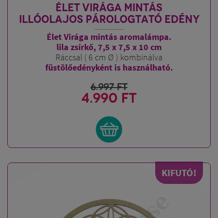
ÉLET VIRÁGA MINTÁS
ILLÓOLAJOS PÁROLOGTATÓ EDÉNY
Élet Virága mintás aromalámpa.
lila zsírkő, 7,5 x 7,5 x 10 cm
Ráccsal ( 6 cm Ø ) kombinálva
füstölőedényként is használható.
6.997
FT
4.990 FT
KIFUTÓ!