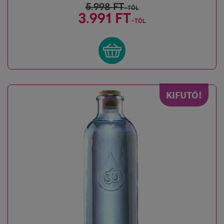
5.998
FT
-tól
3.991 FT
-tól
KIFUTÓ!