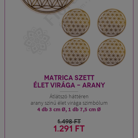
MATRICA SZETT
ÉLET VIRÁGA - ARANY
Átlátszó háttéren
arany színű élet virága szimbólum
4 db 3 cm Ø, 1 db 7,5 cm Ø
1.498
FT
1.291 FT