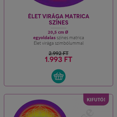
ÉLET VIRÁGA MATRICA
SZÍNES
20,5 cm Ø
egyoldalas
színes matrica
Élet virága szimbólummal
2.992
FT
1.993 FT
KIFUTÓ!