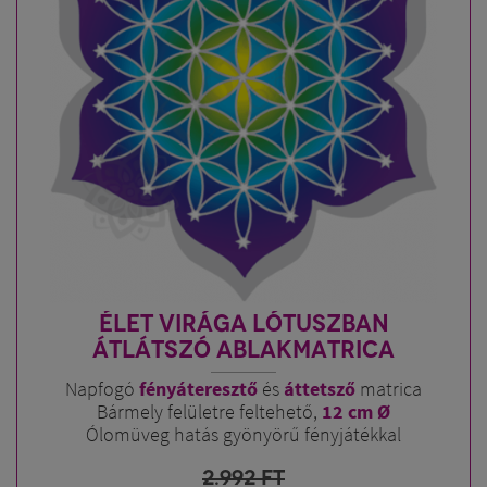
ÉLET VIRÁGA LÓTUSZBAN
ÁTLÁTSZÓ ABLAKMATRICA
Napfogó
fényáteresztő
és
áttetsző
matrica
Bármely felületre feltehető,
12 cm Ø
Ólomüveg hatás gyönyörű fényjátékkal
2.992
FT