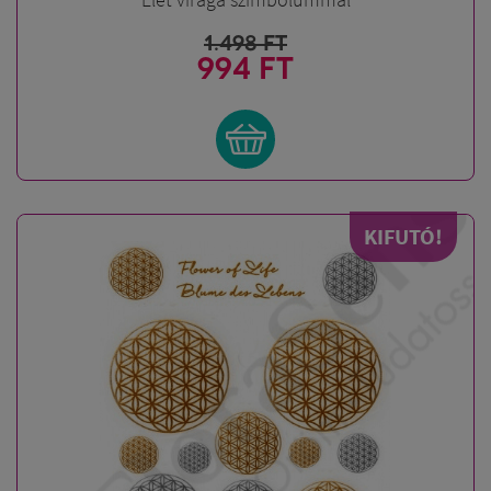
1.498
FT
994 FT
KIFUTÓ!