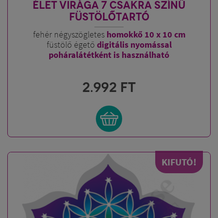
ÉLET VIRÁGA 7 CSAKRA SZÍNŰ
FÜSTÖLŐTARTÓ
fehér négyszögletes
homokkő 10 x 10 cm
füstölő égető
digitális nyomással
poháralátétként is használható
2.992
FT
KIFUTÓ!