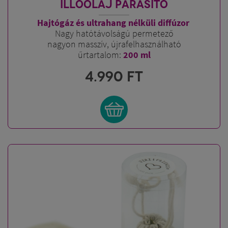
ILLÓOLAJ PÁRÁSÍTÓ
Hajtógáz és ultrahang nélküli diffúzor
Nagy hatótávolságú permetező
nagyon masszív, újrafelhasználható
űrtartalom:
200 ml
4.990
FT