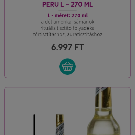
PERU L - 270 ML
L - méret: 270 ml
a dél-amerikai sámánok
rituális tisztító folyadéka
tértisztításhoz, auratisztításhoz
6.997
FT