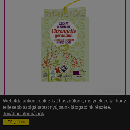
Weboldalunkon cookie-kat használunk, melynek célja, hogy
CITRONELLA & GERÁNIUM
teljesebb szolgáltatást nyújtsunk látogatóink részére.
TÉRILLATOSÍTÓ AROMATASAK
További információk
Elfogadom
Függeszthető autóba, szerkénybe, öltözőbe