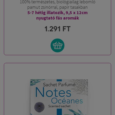
100% természetes, biológiailag lebomló
pamut zsinórral, papír tasakban
5-7 hétig illatozik, 9,5 x 12cm
nyugtató fás aromák
1.291
FT