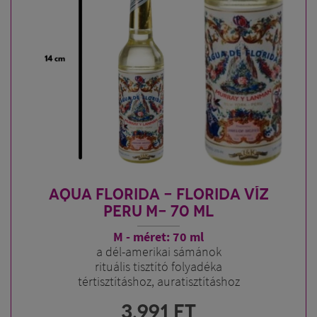
AQUA FLORIDA - FLORIDA VÍZ
PERU M- 70 ML
M - méret: 70 ml
a dél-amerikai sámánok
rituális tisztító folyadéka
tértisztításhoz, auratisztításhoz
3.991
FT