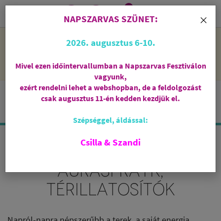
0
i
×
NAPSZARVAS SZÜNET:
NAPSZARVAS SZÜNET: 2026. augusztus 6-10 - rendelni lehet
2026. augusztus 6-10.
a webshopban, de csak augusztus 11-én, kedden kezdjük el
feldolgozni őket.
Mivel ezen időintervallumban a Napszarvas Fesztiválon
vagyunk,
ezért rendelni lehet a webshopban, de a feldolgozást
csak augusztus 11-én kedden kezdjük el.
Szépséggel, áldással:
Csilla & Szandi
TÉRPARFÜMÖK,
AURASPRAYK,
TÉRILLATOSÍTÓK
Napról-napra népszerűbb a terek, a saját energia