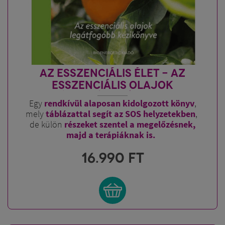
AZ ESSZENCIÁLIS ÉLET - AZ
ESSZENCIÁLIS OLAJOK
LEGÁTFOGÓBB KÉZIKÖNYVE
Egy
rendkívül alaposan kidolgozott könyv
,
mely
táblázattal segít az SOS helyzetekben
,
de külön
részeket szentel a megelőzésnek,
majd a terápiáknak is.
16.990
FT