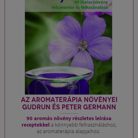
AZ AROMATERÁPIA NÖVÉNYEI
GUDRUN ÉS PETER GERMANN
90 aromás növény részletes leírása
receptekkel
a könnyebb felhasználáshoz,
az aromaterápia alapjaihoz.