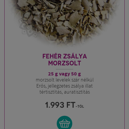
FEHÉR ZSÁLYA
MORZSOLT
25 g vagy 50 g
morzsolt levelek szár nélkül
Erős, jellegzetes zsálya illat
tértisztítás, auratisztítás
1.993
FT
-tól