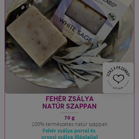
FEHÉR ZSÁLYA
NATÚR SZAPPAN
70 g
100% természetes natúr szappan
Fehér zsálya porral és
orvosi zsálya illóolajjal