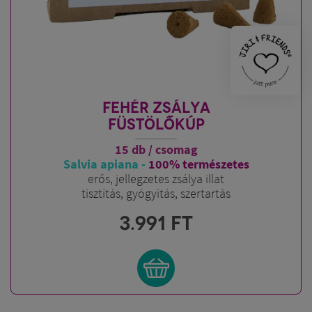
FEHÉR ZSÁLYA
FÜSTÖLŐKÚP
15 db / csomag
Salvia apiana -
100% természetes
erős, jellegzetes zsálya illat
tisztítás, gyógyítás, szertartás
3.991
FT