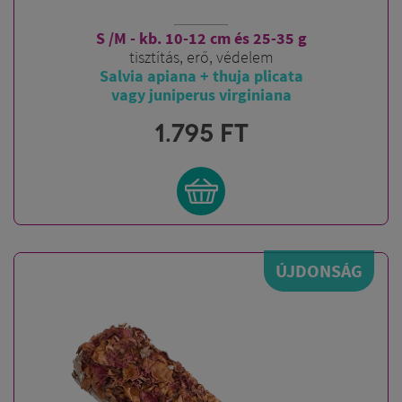
S /M - kb. 10-12 cm és 25-35 g
tisztítás, erő, védelem
Salvia apiana + thuja plicata
vagy juniperus virginiana
1.795
FT
ÚJDONSÁG