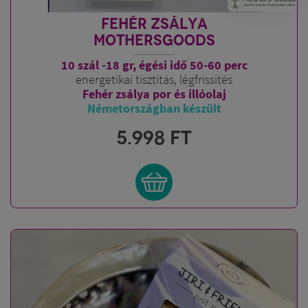
FEHÉR ZSÁLYA
MOTHERSGOODS
10 szál -18 gr, égési idő 50-60 perc
energetikai tisztítás, légfrissítés
Fehér zsálya por és illóolaj
Németországban készült
5.998
FT