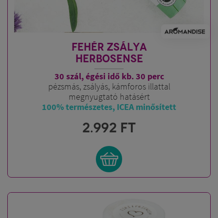
FEHÉR ZSÁLYA
HERBOSENSE
30 szál, égési idő kb. 30 perc
pézsmás, zsályás, kámforos illattal
megnyugtató hatásért
100% természetes, ICEA minősített
2.992
FT