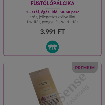
FÜSTÖLŐPÁLCIKA
15 szál, égési idő. 50-60 perc
erős, jellegzetes zsálya illat
tisztítás, gyógyulás, szertartás
3.991
FT
PRÉMIUM