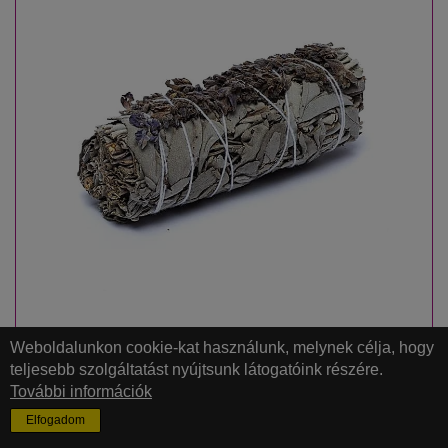
Weboldalunkon cookie-kat használunk, melynek célja, hogy
FEHÉR ZSÁLYA - LEVENDULA
teljesebb szolgáltatást nyújtsunk látogatóink részére.
KÖTEG
További információk
Elfogadom
S-M ( 25-35 g ) és L ( 60-70 g ) méretben
Salvia apiana - Lavandula spp.