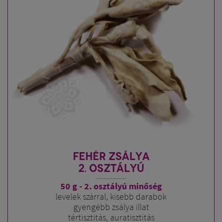
kísérője.
Kisebb tisztításokhoz elég, ha egy-egy levelet
elfüstölünk, tértisztításhoz, szertartásokhoz pedig a
különböző méretű kötegek közül tudunk válogatni. Ha
pedig végképp nincs módunk füstölni, használhatjuk a
fehér zsálya illóolajából készült térpermetet.
FEHÉR ZSÁLYA
2. OSZTÁLYÚ
50 g - 2. osztályú minőség
levelek szárral, kisebb darabok
gyengébb zsálya illat
tértisztítás, auratisztítás