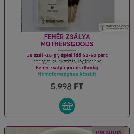
FEHÉR ZSÁLYA
MOTHERSGOODS
10 szál -18 gr, égési idő 50-60 perc
energetikai tisztítás, légfrissítés
Fehér zsálya por és illóolaj
Németországban készült
5.998
FT
PRÉMIUM