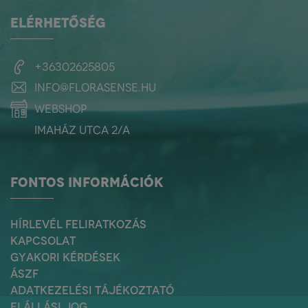
ELÉRHETŐSÉG
+36302625805
info@florasense.hu
webshop
Imaház utca 2/a
FONTOS INFORMÁCIÓK
HÍRLEVÉL FELIRATKOZÁS
KAPCSOLAT
GYAKORI KÉRDÉSEK
ÁSZF
ADATKEZELÉSI TÁJÉKOZTATÓ
ELÁLLÁSI JOG