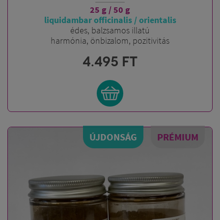
25 g / 50 g
liquidambar officinalis / orientalis
édes, balzsamos illatú
harmónia, önbizalom, pozitivitás
4.495
FT
ÚJDONSÁG
PRÉMIUM