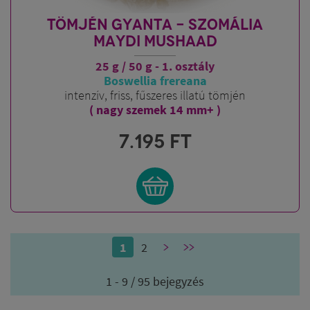
TÖMJÉN GYANTA - SZOMÁLIA
MAYDI MUSHAAD
25 g / 50 g - 1. osztály
Boswellia frereana
intenzív, friss, fűszeres illatú tömjén
( nagy szemek 14 mm+ )
7.195
FT
1
2
>
>>
1 - 9 / 95 bejegyzés