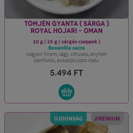
TÖMJÉN GYANTA ( SÁRGA )
ROYAL HOJARI - OMAN
10 g / 25 g ( sárgás cseppek )
Boswellia sacra
nagyon finom, lágy, citrusos, enyhén
kámforos, eukaliptuszos illatú
5.494
FT
ÚJDONSÁG
PRÉMIUM