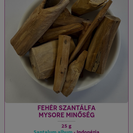
FEHÉR SZANTÁLFA
MYSORE MINŐSÉG
25 g
Santalum album
- Indonézia