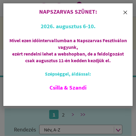
0
i
×
NAPSZARVAS SZÜNET:
NAPSZARVAS SZÜNET: 2026. augusztus 6-10 - rendelni lehet
2026. augusztus 6-10.
a webshopban, de csak augusztus 11-én, kedden kezdjük el
feldolgozni őket.
Mivel ezen időintervallumban a Napszarvas Fesztiválon
vagyunk,
ezért rendelni lehet a webshopban, de a feldolgozást
csak augusztus 11-én kedden kezdjük el.
Szépséggel, áldással:
Csilla & Szandi
TERMÉK CÍMKÉK:
PRÉMIUM
1
2
>
>>
Rendezés