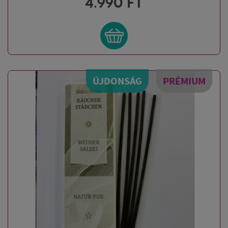
4.990
FT
ÚJDONSÁG
PRÉMIUM