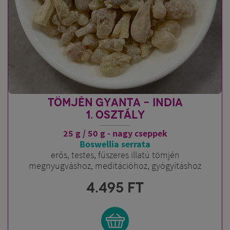
TÖMJÉN GYANTA - INDIA
1. OSZTÁLY
25 g / 50 g - nagy cseppek
Boswellia serrata
erős, testes, fűszeres illatú tömjén
megnyugváshoz, meditációhoz, gyógyításhoz
4.495
FT