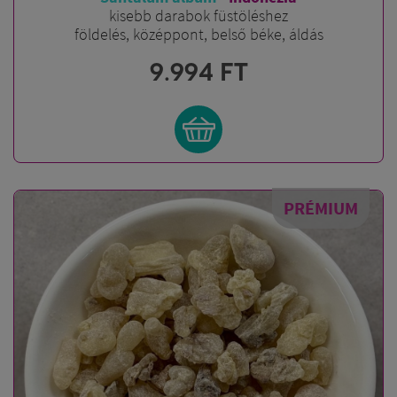
kisebb darabok füstöléshez
földelés, középpont, belső béke, áldás
9.994
FT
PRÉMIUM