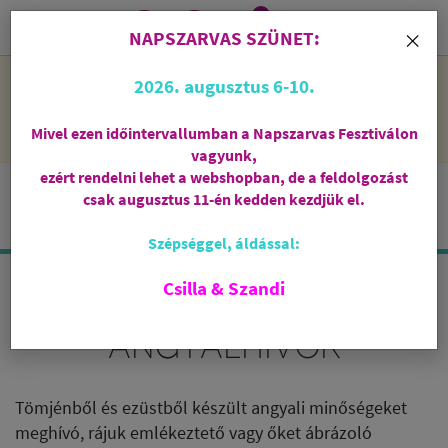
0
i
×
NAPSZARVAS SZÜNET:
NAPSZARVAS SZÜNET: 2026. augusztus 6-10 - rendelni lehet
2026. augusztus 6-10.
a webshopban, de csak augusztus 11-én, kedden kezdjük el
feldolgozni őket.
Mivel ezen időintervallumban a Napszarvas Fesztiválon
vagyunk,
ezért rendelni lehet a webshopban, de a feldolgozást
csak augusztus 11-én kedden kezdjük el.
Szépséggel, áldással:
Csilla & Szandi
ANGYALI ÉKSZEREK,
ANGYALHÍVÓK
Tömjénből és ezüstből készült angyali minőségeket
meghívó, rájuk emlékeztető vagy őket ábrázoló