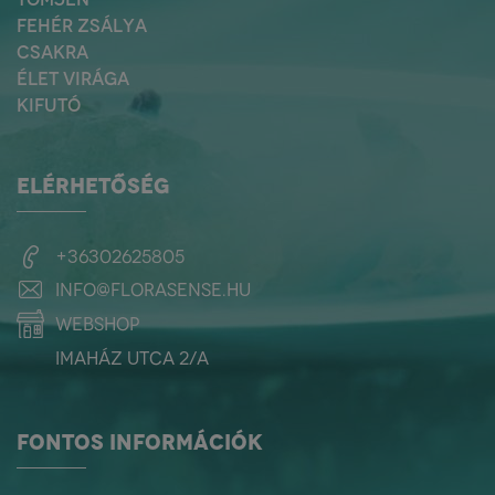
FEHÉR ZSÁLYA
CSAKRA
ÉLET VIRÁGA
KIFUTÓ
ELÉRHETŐSÉG
+36302625805
info@florasense.hu
webshop
Imaház utca 2/a
FONTOS INFORMÁCIÓK