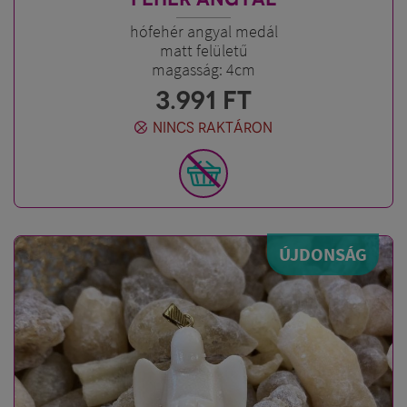
hófehér angyal medál
matt felületű
magasság: 4cm
3.991
FT
NINCS RAKTÁRON
ÚJDONSÁG