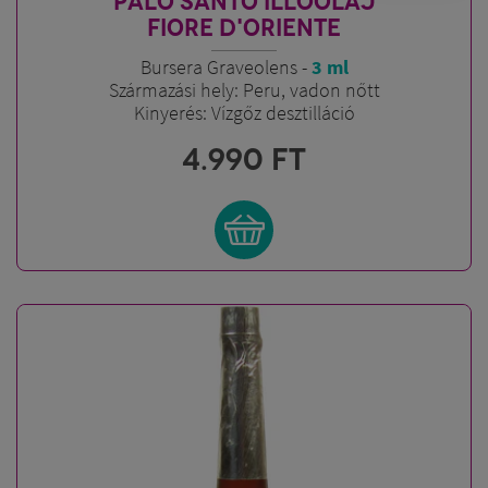
PALO SANTO ILLÓOLAJ
FIORE D'ORIENTE
Bursera Graveolens -
3 ml
Származási hely: Peru, vadon nőtt
Kinyerés: Vízgőz desztilláció
4.990
FT