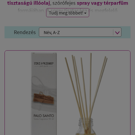
tisztaságú illóolaj
, szórófejes
spray vagy térparfüm
formájában. A spray tisztasága és megfelelő
Tudj meg többet!
hatóanyagtartalma miatt kiváló
tértisztításhoz,
auratisztításhoz
is.
Rendezés