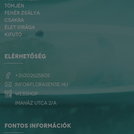
TÖMJÉN
FEHÉR ZSÁLYA
CSAKRA
ÉLET VIRÁGA
KIFUTÓ
ELÉRHETŐSÉG
+36302625805
info@florasense.hu
webshop
Imaház utca 2/a
FONTOS INFORMÁCIÓK