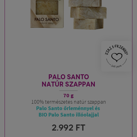
PALO SANTO
NATÚR SZAPPAN
70 g
100% természetes natúr szappan
Palo Santo őrleménnyel és
BIO Palo Santo illóolajjal
2.992
FT