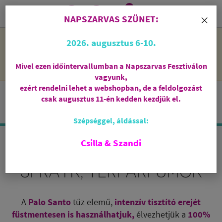
0
i
×
NAPSZARVAS SZÜNET:
NAPSZARVAS SZÜNET: 2026. augusztus 6-10 - rendelni lehet
2026. augusztus 6-10.
a webshopban, de csak augusztus 11-én, kedden kezdjük el
feldolgozni őket.
Mivel ezen időintervallumban a Napszarvas Fesztiválon
vagyunk,
ezért rendelni lehet a webshopban, de a feldolgozást
csak augusztus 11-én kedden kezdjük el.
Szépséggel, áldással:
Csilla & Szandi
PALO SANTO ILLÓOLAJOK,
SPRAYK, TÉRPARFÜMÖK
A
Palo Santo
tűz elemű,
intenzív tisztító erejét
füstmentesen is használhatjuk,
élvezhetjük a
100%