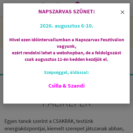
0
i
×
NAPSZARVAS SZÜNET:
NAPSZARVAS SZÜNET: 2026. augusztus 6-10 - rendelni lehet
2026. augusztus 6-10.
a webshopban, de csak augusztus 11-én, kedden kezdjük el
feldolgozni őket.
Mivel ezen időintervallumban a Napszarvas Fesztiválon
vagyunk,
ezért rendelni lehet a webshopban, de a feldolgozást
csak augusztus 11-én kedden kezdjük el.
Szépséggel, áldással:
Csilla & Szandi
CSAKRA ABLAKMATRICÁK,
FALIKÉPEK
Egyes tanok szerint a CSAKRÁK, testünk
energiaközpontjai, kiemelt szerepet játszanak abban,