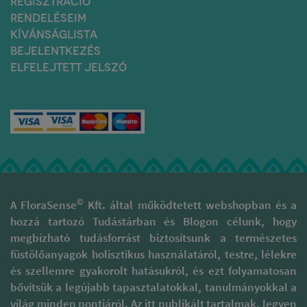
REGISZTRÁCIÓ
RENDELÉSEIM
KÍVÁNSÁGLISTA
BEJELENTKEZÉS
ELFELEJTETT JELSZÓ
©
A FloraSense
Kft. által működtetett webshopban és a
hozzá tartozó Tudástárban és Blogon célunk, hogy
megbízható tudásforrást biztosítsunk a természetes
füstölőanyagok holisztikus használatáról, testre, lélekre
és szellemre gyakorolt hatásukról, és ezt folyamatosan
bővítsük a legújabb tapasztalatokkal, tanulmányokkal a
világ minden pontjáról. Az itt publikált tartalmak, legyen