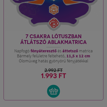
7 CSAKRA LÓTUSZBAN
ÁTLÁTSZÓ ABLAKMATRICA
Napfogó
fényáteresztő
és
áttetsző
matrica
Bármely felületre feltehető,
11,5 x 12 cm
Ólomüveg hatás gyönyörű fényjátékkal
2.992
FT
1.993 FT