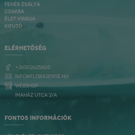
FEHÉR ZSÁLYA
CSAKRA
ÉLET VIRÁGA
KIFUTÓ
ELÉRHETŐSÉG
+36302625805
info@florasense.hu
webshop
Imaház utca 2/a
FONTOS INFORMÁCIÓK