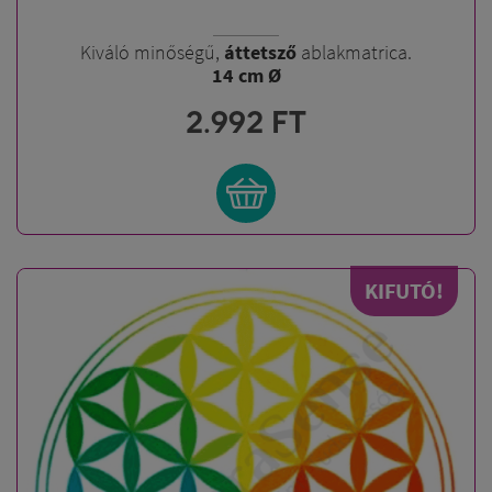
Kiváló minőségű,
áttetsző
ablakmatrica.
14 cm Ø
2.992
FT
KIFUTÓ!