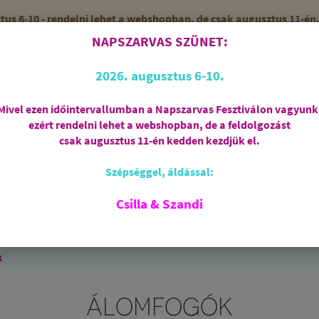
 6-10 - rendelni lehet a webshopban, de csak augusztus 11-én, 
NAPSZARVAS SZÜNET:
56 (SZANDI)
ZÁRVA
2026. augusztus 6-10.
Mivel ezen időintervallumban a Napszarvas Fesztiválon vagyunk
ezért rendelni lehet a webshopban, de a feldolgozást
Regisztráció
csak augusztus 11-én kedden kezdjük el.
Szépséggel, áldással:
RIASZTÁS
AJÁNDÉKCSOMAGOK
FÜSTÖLŐSZE
FEHÉR ZSÁLYA
SPIRIT OF OM
SZAKRÁLIS ÉKSZ
Csilla & Szandi
EK
ANGYALOK
AROMATERÁPIA
JÓGA
k
ÁLOMFOGÓK