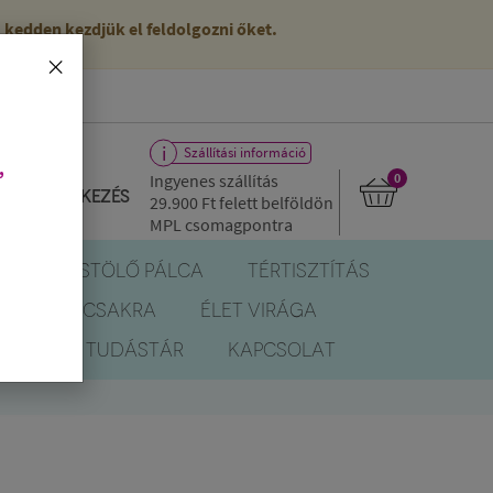
kedden kezdjük el feldolgozni őket.
×
Szállítási információ
,
Ingyenes szállítás
0
Bejelentkezés
29.900 Ft
felett belföldön
MPL csomagpontra
R
FÜSTÖLŐ PÁLCA
TÉRTISZTÍTÁS
EREK
CSAKRA
ÉLET VIRÁGA
BLOG
TUDÁSTÁR
KAPCSOLAT