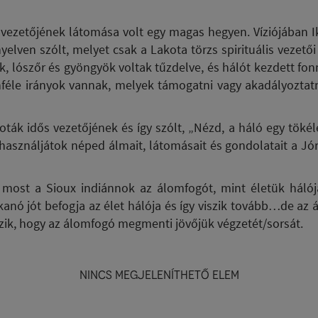
s vezetőjének látomása volt egy magas hegyen. Víziójában I
lven szólt, melyet csak a Lakota törzs spirituális vezetői
k, lószőr és gyöngyök voltak tűzdelve, és hálót kezdett fonni
nféle irányok vannak, melyek támogatni vagy akadályoztatn
oták idős vezetőjének és így szólt, „Nézd, a háló egy töké
asználjátok néped álmait, látomásait és gondolatait a Jór
ost a Sioux indiánnok az álomfogót, mint életük hálójá
kkanó jót befogja az élet hálója és így viszik tovább…de 
szik, hogy az álomfogó megmenti jövőjük végzetét/sorsát.
Nincs megjeleníthető elem