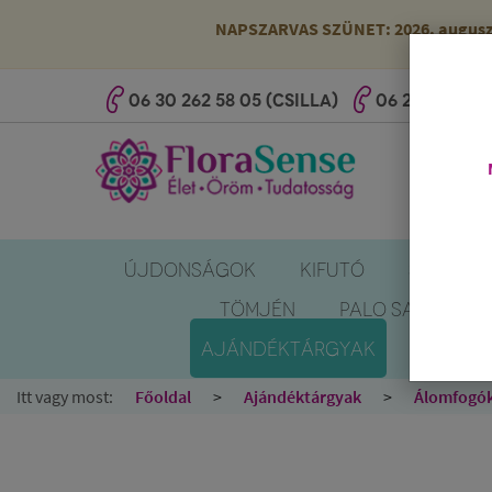
NAPSZARVAS SZÜNET: 2026. augusztus
06 30 262 58 05 (CSILLA)
06 20 527 25 
ÚJDONSÁGOK
KIFUTÓ
SZÚNYOG
TÖMJÉN
PALO SANTO
AJÁNDÉKTÁRGYAK
KÖNYV
Itt vagy most:
Főoldal
Ajándéktárgyak
Álomfogó