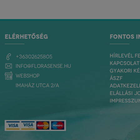
ELÉRHETŐSÉG
FONTOS 
HÍRLEVÉL F
+36302625805
KAPCSOLAT
info@florasense.hu
GYAKORI K
webshop
ÁSZF
Imaház utca 2/a
ADATKEZEL
ELÁLLÁSI J
IMPRESSZU