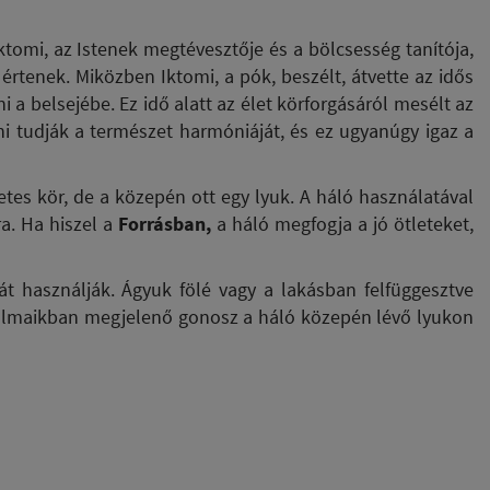
ktomi, az Istenek megtévesztője és a bölcsesség tanítója,
 értenek. Miközben Iktomi, a pók, beszélt, átvette az idős
 a belsejébe. Ez idő alatt az élet körforgásáról mesélt az
i tudják a természet harmóniáját, és ez ugyanúgy igaz a
letes kör, de a közepén ott egy lyuk. A háló használatával
a. Ha hiszel a
Forrásban,
a háló megfogja a jó ötleteket,
t használják. Ágyuk fölé vagy a lakásban felfüggesztve
az álmaikban megjelenő gonosz a háló közepén lévő lyukon