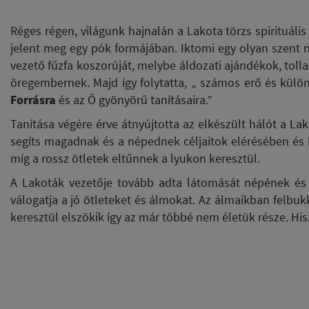
Réges régen, világunk hajnalán a Lakota törzs spirituáli
jelent meg egy pók formájában. Iktomi egy olyan szent nye
vezető fűzfa koszorúját, melybe áldozati ajándékok, tolla
öregembernek. Majd így folytatta, „ számos erő és külö
Forrásra
és az Ő gyönyörű tanításaira.”
Tanítása végére érve átnyújtotta az elkészült hálót a Lak
segíts magadnak és a népednek céljaitok elérésében és h
míg a rossz ötletek eltűnnek a lyukon keresztül.
A Lakoták vezetője tovább adta látomását népének és m
válogatja a jó ötleteket és álmokat. Az álmaikban felbu
keresztül elszökik így az már többé nem életük része. Hi