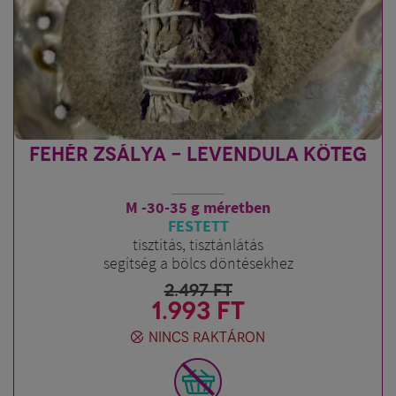
FEHÉR ZSÁLYA - LEVENDULA KÖTEG
M -30-35 g méretben
FESTETT
tisztítás, tisztánlátás
segítség a bölcs döntésekhez
2.497
FT
1.993 FT
NINCS RAKTÁRON