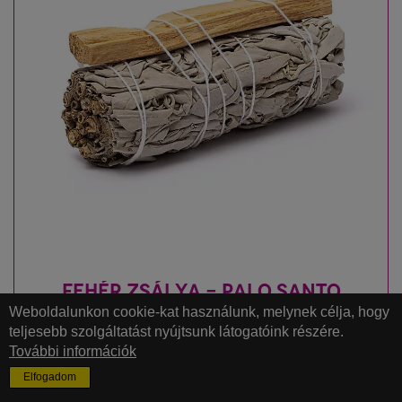
FEHÉR ZSÁLYA - PALO SANTO
KÖTEG
Weboldalunkon cookie-kat használunk, melynek célja, hogy
teljesebb szolgáltatást nyújtsunk látogatóink részére.
M - kb. 10-12 cm, kb. 30-40 g
További információk
Salvia apiana - Bursera graveolens
Elfogadom
tértisztítás, auratisztítás