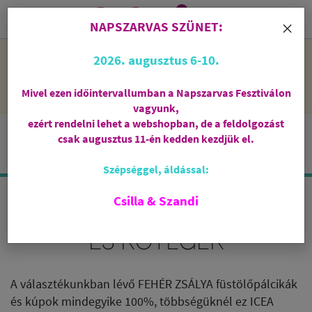
0
i
×
NAPSZARVAS SZÜNET:
NAPSZARVAS SZÜNET: 2026. augusztus 6-10 - rendelni lehet
2026. augusztus 6-10.
a webshopban, de csak augusztus 11-én, kedden kezdjük el
feldolgozni őket.
Mivel ezen időintervallumban a Napszarvas Fesztiválon
vagyunk,
ezért rendelni lehet a webshopban, de a feldolgozást
csak augusztus 11-én kedden kezdjük el.
Szépséggel, áldással:
Csilla & Szandi
FEHÉR ZSÁLYA FÜSTÖLŐK
ÉS KÖTEGEK
A választékunkban lévő FEHÉR ZSÁLYA füstölőpálcikák
és kúpok mindegyike 100%, többségüknél ez ICEA