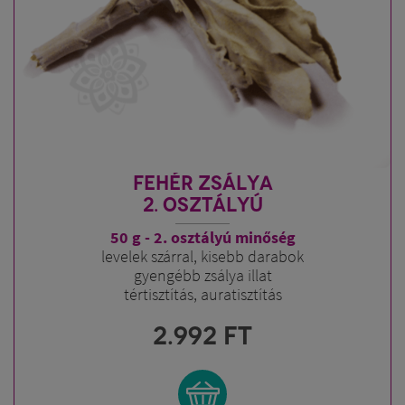
FEHÉR ZSÁLYA
2. OSZTÁLYÚ
50 g - 2. osztályú minőség
levelek szárral, kisebb darabok
gyengébb zsálya illat
tértisztítás, auratisztítás
2.992
FT