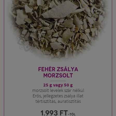
FEHÉR ZSÁLYA
MORZSOLT
25 g vagy 50 g
morzsolt levelek szár nélkül
Erős, jellegzetes zsálya illat
tértisztítás, auratisztítás
1.993
FT
-tól