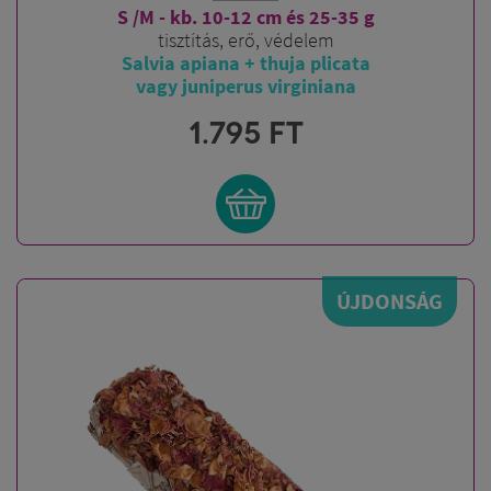
S /M - kb. 10-12 cm és 25-35 g
tisztítás, erő, védelem
Salvia apiana + thuja plicata
vagy juniperus virginiana
1.795
FT
ÚJDONSÁG