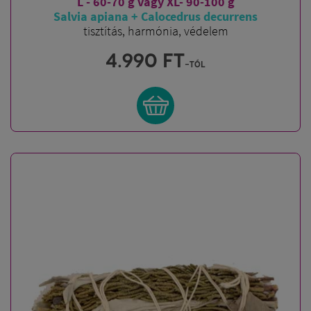
L - 60-70 g vagy XL- 90-100 g
Salvia apiana + Calocedrus decurrens
tisztítás, harmónia, védelem
4.990
FT
-tól