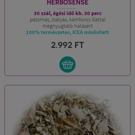
HERBOSENSE
30 szál, égési idő kb. 30 perc
pézsmás, zsályás, kámforos illattal
megnyugtató hatásért
100% természetes, ICEA minősített
2.992
FT