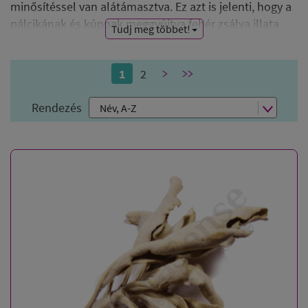
minősítéssel van alátámasztva. Ez azt is jelenti, hogy a
pálcikának és kúpnak meggyújtva fehér zsálya illata
Tudj meg többet!
van ( !!! ), koncentrációtól függően jobban vagy
kevésbé intenzíven.
1
2
>
>>
A kötegeknél ( smudge-oknál ) nem tartunk a
Rendezés
választékban festett kötegeket.