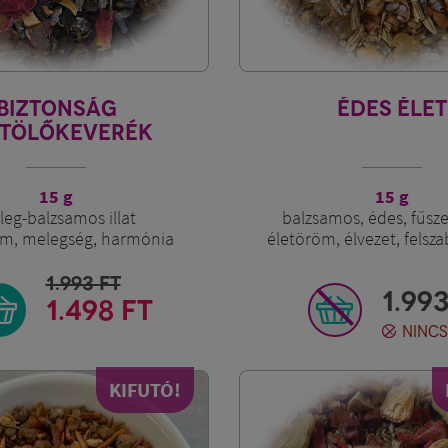
BIZTONSÁG
ÉDES ÉLET
STÖLŐKEVERÉK
15 g
15 g
eg-balzsamos illat
balzsamos, édes, fűszer
om, melegség, harmónia
életöröm, élvezet, felsz
1.993
FT
1.99
1.498 FT
NINC
KIFUTÓ!