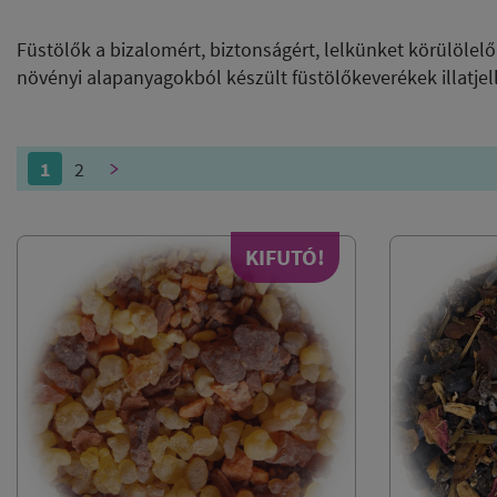
Füstölők a bizalomért, biztonságért, lelkünket körülölelő i
növényi alapanyagokból készült füstölőkeverékek illatjel
1
2
>
KIFUTÓ!