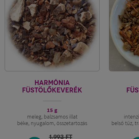
HARMÓNIA
FÜSTÖLŐKEVERÉK
FÜ
15 g
meleg, balzsamos illat
intenzí
béke, nyugalom, összetartozás
belső tűz, t
1.993
FT