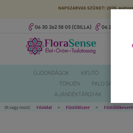
NAPSZARVAS SZÜNET: 2026. augusztus
06 30 262 58 05 (CSILLA)
06 20 527 25 
ÚJDONSÁGOK
KIFUTÓ
SZÚNYOG
TÖMJÉN
PALO SANTO
AJÁNDÉKTÁRGYAK
KÖNYV
Itt vagy most:
Főoldal
Füstölőszer
Füstölőkever