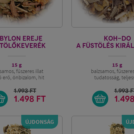
BYLON EREJE
KOH-DO
STÖLŐKEVERÉK
A FÜSTÖLÉS KIRÁL
15 g
15 g
samos, fűszeres illat
balzsamos, fűszeres 
ő erő, önbizalom, hit
tudatosság, teljes
1.993
FT
1.993
F
1.498 FT
1.49
ÚJDONSÁG
ÚJ