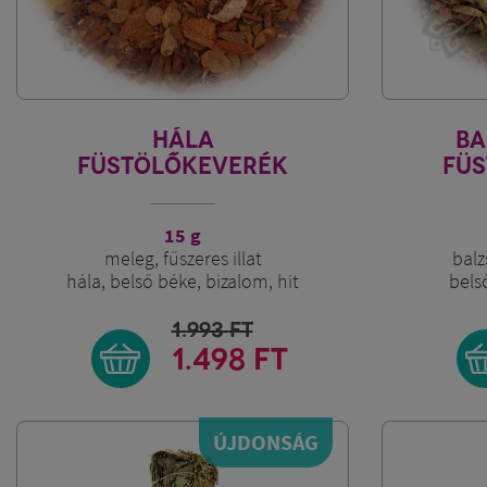
HÁLA
BA
FÜSTÖLŐKEVERÉK
FÜ
15 g
meleg, fűszeres illat
balz
hála, belső béke, bizalom, hit
bels
1.993
FT
1.498 FT
ÚJDONSÁG