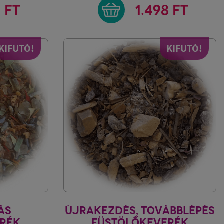
8 FT
1.498 FT
KIFUTÓ!
KIFUTÓ!
ÁS
ÚJRAKEZDÉS, TOVÁBBLÉPÉS
RÉK
FÜSTÖLŐKEVERÉK