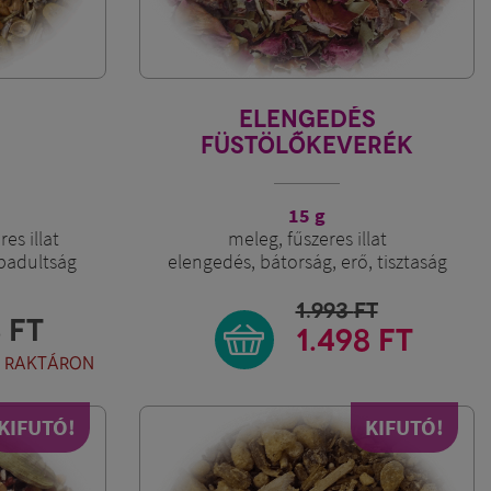
ELENGEDÉS
FÜSTÖLŐKEVERÉK
15 g
es illat
meleg, fűszeres illat
abadultság
elengedés, bátorság, erő, tisztaság
1.993
FT
3
FT
1.498 FT
S RAKTÁRON
KIFUTÓ!
KIFUTÓ!