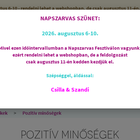
 6-10 - rendelni lehet a webshopban, de csak augusztus 11-én, 
NAPSZARVAS SZÜNET:
56 (SZANDI)
ZÁRVA
2026. augusztus 6-10.
Mivel ezen időintervallumban a Napszarvas Fesztiválon vagyunk
ezért rendelni lehet a webshopban, de a feldolgozást
Regisztráció
csak augusztus 11-én kedden kezdjük el.
Szépséggel, áldással:
RIASZTÁS
AJÁNDÉKCSOMAGOK
FÜSTÖLŐSZE
FEHÉR ZSÁLYA
SPIRIT OF OM
SZAKRÁLIS ÉKSZ
Csilla & Szandi
EK
ANGYALOK
AROMATERÁPIA
JÓGA
ékek
Pozitív minőségek
POZITÍV MINŐSÉGEK