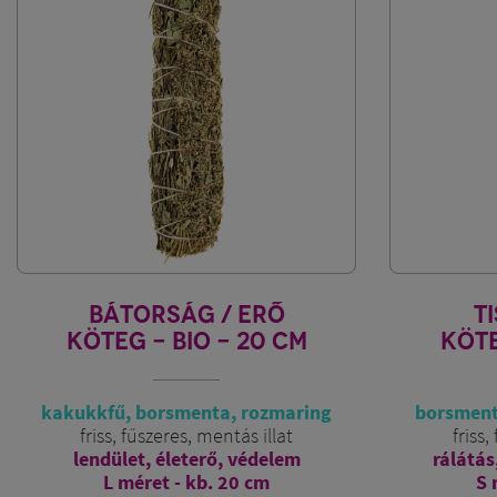
BÁTORSÁG / ERŐ
T
KÖTEG - BIO - 20 CM
KÖTE
kakukkfű, borsmenta, rozmaring
borsment
friss, fűszeres, mentás illat
friss,
lendület, életerő, védelem
rálátás
L méret - kb. 20 cm
S 