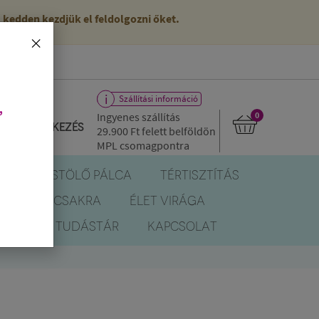
kedden kezdjük el feldolgozni őket.
×
Szállítási információ
,
Ingyenes szállítás
0
Bejelentkezés
29.900 Ft
felett belföldön
MPL csomagpontra
R
FÜSTÖLŐ PÁLCA
TÉRTISZTÍTÁS
EREK
CSAKRA
ÉLET VIRÁGA
BLOG
TUDÁSTÁR
KAPCSOLAT