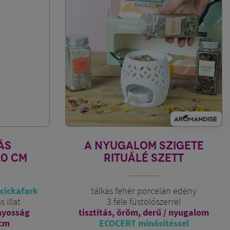
ÁS
A NYUGALOM SZIGETE
20 CM
RITUÁLÉ SZETT
cickafark
tálkás fehér porcelán edény
s illat
3 féle füstölőszerrel
onyosság
tisztítás, öröm, derű / nyugalom
 cm
ECOCERT minősítéssel