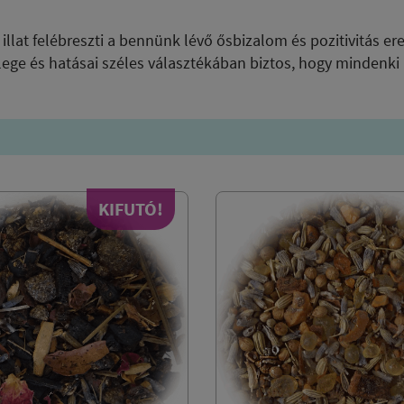
llat felébreszti a bennünk lévő ősbizalom és pozitivitás erej
lege és hatásai széles választékában biztos, hogy mindenki
KIFUTÓ!