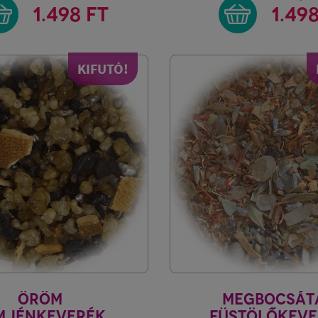
1.498 FT
1.49
KIFUTÓ!
ÖRÖM
MEGBOCSÁT
MJÉNKEVERÉK
FÜSTÖLŐKEVE