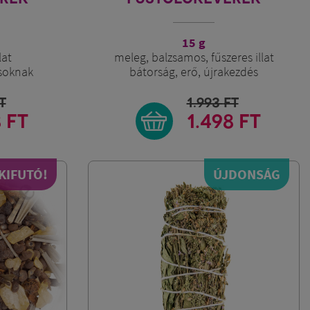
15 g
lat
meleg, balzsamos, fűszeres illat
soknak
bátorság, erő, újrakezdés
T
1.993
FT
8 FT
1.498 FT
KIFUTÓ!
ÚJDONSÁG