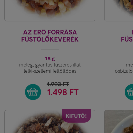
AZ ERŐ FORRÁSA
FÜSTÖLŐKEVERÉK
FÜ
15 g
meleg, gyantás-fűszeres illat
mel
lelki-szellemi feltöltődés
ősbizal
1.993
FT
1.498 FT
KIFUTÓ!