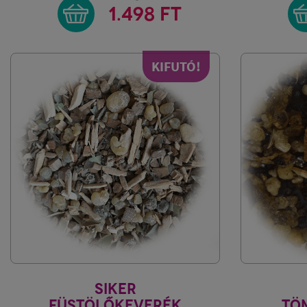
1.498 FT
KIFUTÓ!
SIKER
FÜSTÖLŐKEVERÉK
TÖ