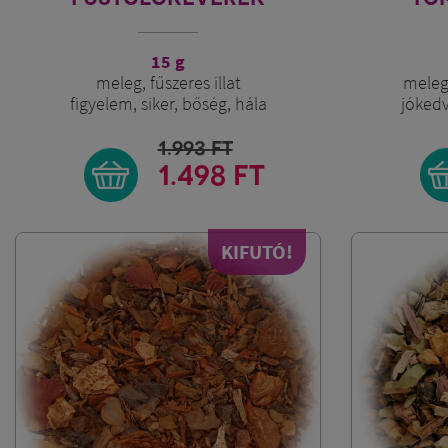
15 g
meleg, fűszeres illat
meleg,
figyelem, siker, bőség, hála
jókedv
1.993
FT
1.498 FT
KIFUTÓ!