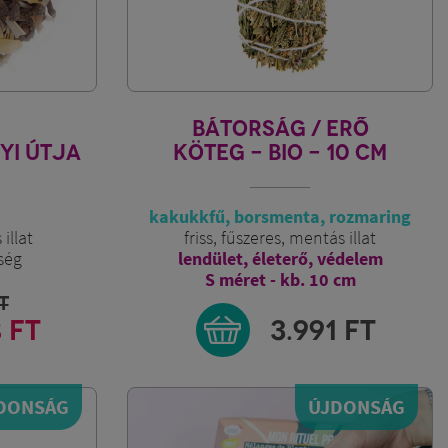
BÁTORSÁG / ERŐ
YI ÚTJA
KÖTEG - BIO - 10 CM
kakukkfű, borsmenta, rozmaring
illat
friss, fűszeres, mentás illat
ség
lendület, életerő, védelem
S méret - kb. 10 cm
T
8 FT
3.991
FT
DONSÁG
ÚJDONSÁG