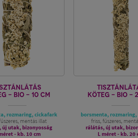
ISZTÁNLÁTÁS
TISZTÁNLÁT
G - BIO - 10 CM
KÖTEG - BIO - 
a, rozmaring, cickafark
borsmenta, rozmaring, 
 fűszeres, mentás illat
friss, fűszeres, mentá
, új utak, bizonyosság
rálátás, új utak, biz
méret - kb. 10 cm
L méret - kb. 20