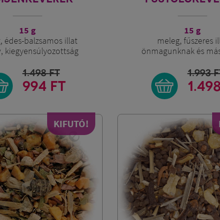
15 g
15 g
 édes-balzsamos illat
meleg, fűszeres il
, kiegyensúlyozottság
önmagunknak és má
1.498
FT
1.993
F
994 FT
1.49
KIFUTÓ!