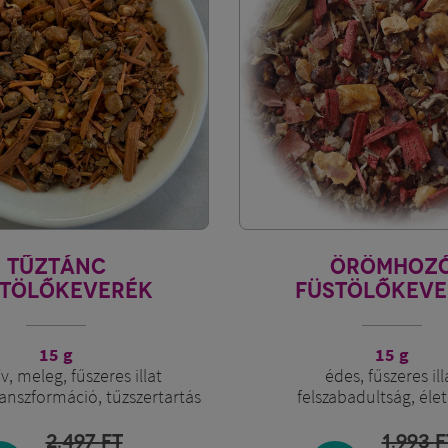
TŰZTÁNC
ÖRÖMHOZ
STÖLŐKEVERÉK
FÜSTÖLŐKEVE
15 g
15 g
v, meleg, fűszeres illat
édes, fűszeres ill
ranszformáció, tűzszertartás
felszabadultság, él
2.497
FT
1.993
F