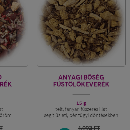
Ó
ANYAGI BŐSÉG
RÉK
FÜSTÖLŐKEVERÉK
15 g
at
telt, fanyar, fűszeres illat
etöröm
segít üzleti, pénzügyi döntésekben
T
1.993
FT