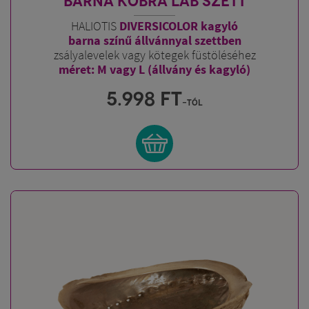
BARNA KOBRA LÁB SZETT
HALIOTIS
DIVERSICOLOR kagyló
barna színű állvánnyal szettben
zsályalevelek vagy kötegek füstöléséhez
méret: M vagy L (állvány és kagyló)
5.998
FT
-tól