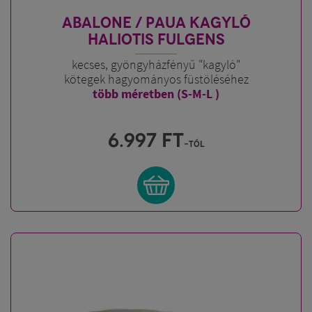
ABALONE / PAUA KAGYLÓ
HALIOTIS FULGENS
kecses, gyöngyházfényű "kagyló"
kötegek hagyományos füstöléséhez
több méretben (S-M-L )
6.997
FT
-tól