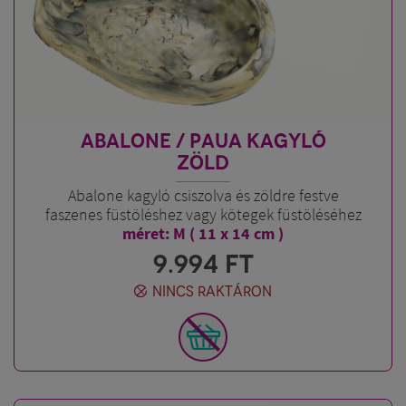
ABALONE / PAUA KAGYLÓ
ZÖLD
Abalone kagyló csiszolva és zöldre festve
faszenes füstöléshez vagy kötegek füstöléséhez
méret: M ( 11 x 14 cm )
9.994
FT
NINCS RAKTÁRON