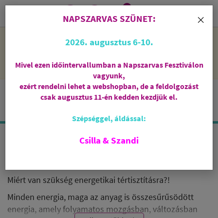
0
i
×
NAPSZARVAS SZÜNET:
NAPSZARVAS SZÜNET: 2026. augusztus 6-10 - rendelni lehet
2026. augusztus 6-10.
a webshopban, de csak augusztus 11-én, kedden kezdjük el
feldolgozni őket.
Mivel ezen időintervallumban a Napszarvas Fesztiválon
vagyunk,
ezért rendelni lehet a webshopban, de a feldolgozást
csak augusztus 11-én kedden kezdjük el.
Szépséggel, áldással:
Csilla & Szandi
TÉRTISZTÍTÁS
Miért van szükség energetikai tértisztításra?!
Minden energia, maga az anyag is összesűrűsödött
energia, amely folyamatos mozgásban, változásban