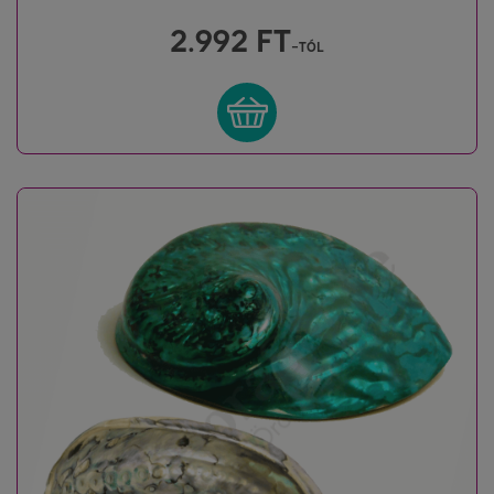
2.992
FT
-tól