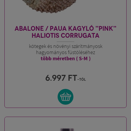
ABALONE / PAUA KAGYLÓ "PINK"
HALIOTIS CORRUGATA
kötegek és növényi szárítmányosk
hagyományos füstöléséhez
több méretben ( S-M )
6.997
FT
-tól