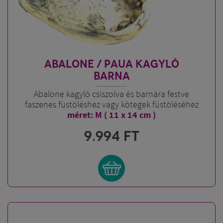
ABALONE / PAUA KAGYLÓ
BARNA
Abalone kagyló csiszolva és barnára festve
faszenes füstöléshez vagy kötegek füstöléséhez
méret: M ( 11 x 14 cm )
9.994
FT