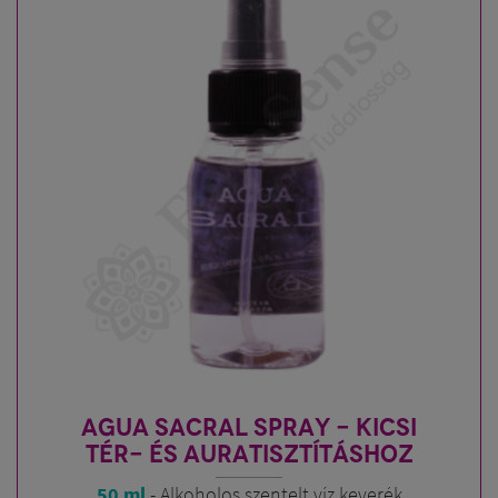
AGUA SACRAL SPRAY - KICSI
TÉR- ÉS AURATISZTÍTÁSHOZ
50 ml
- Alkoholos szentelt víz keverék