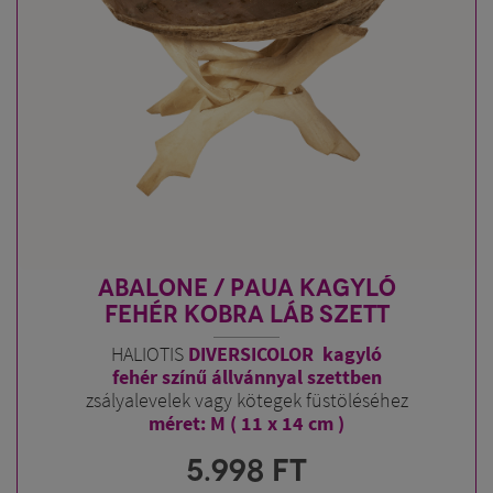
ABALONE / PAUA KAGYLÓ
FEHÉR KOBRA LÁB SZETT
HALIOTIS
DIVERSICOLOR kagyló
fehér színű állvánnyal szettben
zsályalevelek vagy kötegek füstöléséhez
méret: M ( 11 x 14 cm )
5.998
FT