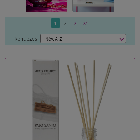
jól magukat. Ez akkor is előfordulhat, ha mi magunk
lettünk valamiért dühösek vagy szomorúak.
1
2
>
>>
Mit tehetünk ilyenkor, hiszen érzéseinken keresztül
már kiküldtük a térbe az energiacsomagot ?
Rendezés
TUDATOSAK LESZÜNK ÉS KITISZTÍTJUK.
Tehetjük ezt szimplán szellemi úton, de ősidők óta a
füstölést és a növények energiáját hívják ilyenkor
segítségül az emberek.
Hol, mikor és miért lehet szükség
energetikai tértisztításra?!
Mivel tisztíthatjuk a körülöttünk lévő
teret?!