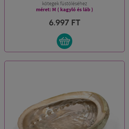
kötegek füstöléséhez
méret: M ( kagyló és láb )
6.997
FT