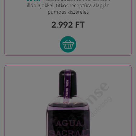
illóolajokkal, titkos receptúra alapján
pumpás kiszerelés
2.992
FT