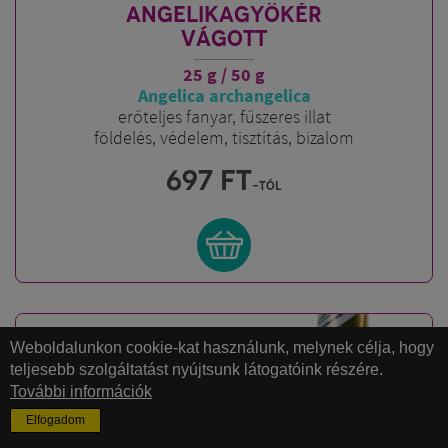
ANGELIKAGYÖKÉR
VÁGOTT
25 g / 50 g
Angelica archangelica
erőteljes fanyar, fűszeres illat
földelés, védelem, tisztítás, bizalom
697
FT
-tól
Weboldalunkon cookie-kat használunk, melynek célja, hogy
teljesebb szolgáltatást nyújtsunk látogatóink részére.
További információk
Elfogadom