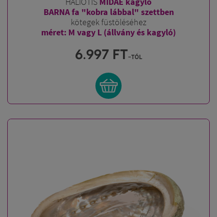
HALIOTIS
MIDAE kagyló
BARNA fa "kobra lábbal" szettben
kötegek füstöléséhez
méret: M vagy L (állvány és kagyló)
6.997
FT
-tól