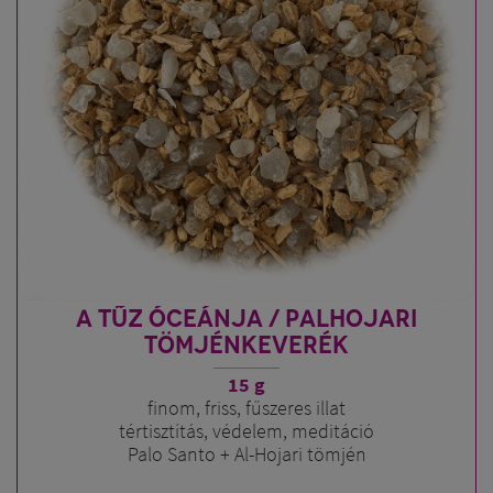
A TŰZ ÓCEÁNJA / PALHOJARI
TÖMJÉNKEVERÉK
15 g
finom, friss, fűszeres illat
tértisztítás, védelem, meditáció
Palo Santo + Al-Hojari tömjén
( Superior minőségben )