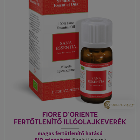
FIORE D'ORIENTE
FERTŐTLENÍTŐ ILLÓOLAJKEVERÉK
magas fertőtlenítő hatású
BIO minősített
illóolaj keverék