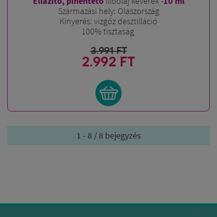
Ellazító, pihentető
illóolaj keverék -
10
ml
Származási hely: Olaszország
Kinyerés: vízgőz desztilláció
100% tisztaság
3.991
FT
2.992 FT
1 - 8 / 8 bejegyzés