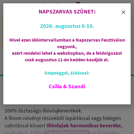
0
i
×
NAPSZARVAS SZÜNET:
NAPSZARVAS SZÜNET: 2026. augusztus 6-10 - rendelni lehet
2026. augusztus 6-10.
a webshopban, de csak augusztus 11-én, kedden kezdjük el
feldolgozni őket.
Mivel ezen időintervallumban a Napszarvas Fesztiválon
vagyunk,
ezért rendelni lehet a webshopban, de a feldolgozást
csak augusztus 11-én kedden kezdjük el.
Szépséggel, áldással:
Csilla & Szandi
ILLÓOLAJKEVERÉKEK
100% tisztaságú illóolajkeverékek.
A finom növényi részekből lepárlással vagy hidegen
sajtolással kinyert
illóolajak harmonikus keveréke,
csakrákra, különböző tevékenységekre hangolva.