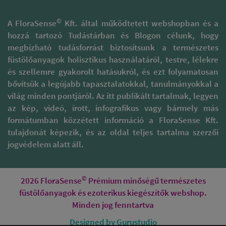
©
A FloraSense
Kft. által működtetett webshopban és a
hozzá tartozó Tudástárban és Blogon célunk, hogy
megbízható tudásforrást biztosítsunk a természetes
füstölőanyagok holisztikus használatáról, testre, lélekre
és szellemre gyakorolt hatásukról, és ezt folyamatosan
bővítsük a legújabb tapasztalatokkal, tanulmányokkal a
világ minden pontjáról. Az itt publikált tartalmak, legyen
az kép, videó, írott, infografikus vagy bármely más
formátumban közzétett információ a FloraSense Kft.
tulajdonát képezik, és az oldal teljes tartalma szerzői
jogvédelem alatt áll.
©
2026 FloraSense
Prémium minőségű természetes
füstölőanyagok és ezoterikus kiegészítők webshop.
Minden jog fenntartva
Designed by Gurustudio