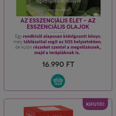
AZ ESSZENCIÁLIS ÉLET - AZ
ESSZENCIÁLIS OLAJOK
LEGÁTFOGÓBB KÉZIKÖNYVE
Egy
rendkívül alaposan kidolgozott könyv
,
mely
táblázattal segít az SOS helyzetekben
,
de külön
részeket szentel a megelőzésnek,
majd a terápiáknak is.
16.990
FT
KIFUTÓ!