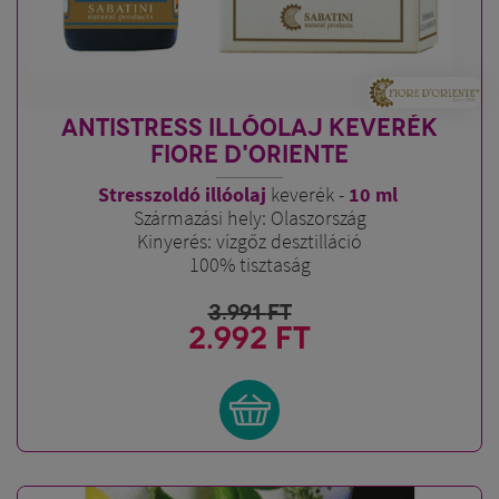
ANTISTRESS ILLÓOLAJ KEVERÉK
FIORE D'ORIENTE
Stresszoldó illóolaj
keverék -
10 ml
Származási hely: Olaszország
Kinyerés: vízgőz desztilláció
100% tisztaság
3.991
FT
2.992 FT