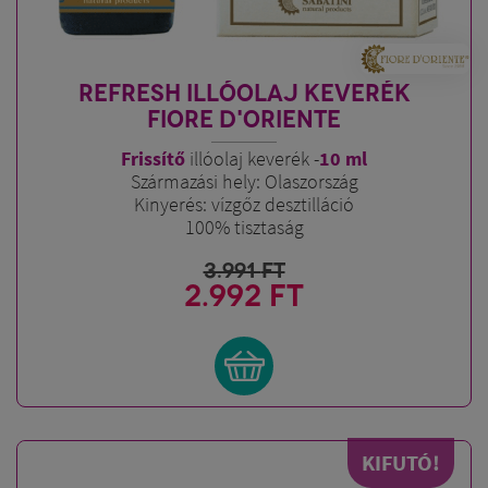
REFRESH ILLÓOLAJ KEVERÉK
FIORE D'ORIENTE
Frissítő
illóolaj keverék -
10
ml
Származási hely: Olaszország
Kinyerés: vízgőz desztilláció
100% tisztaság
3.991
FT
2.992 FT
KIFUTÓ!