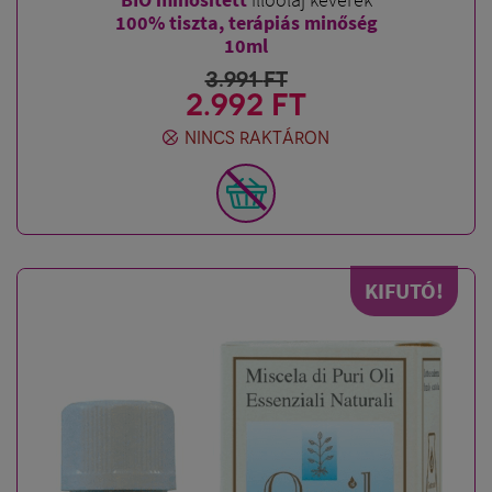
100% tiszta, terápiás minőség
10ml
3.991
FT
2.992 FT
NINCS RAKTÁRON
KIFUTÓ!