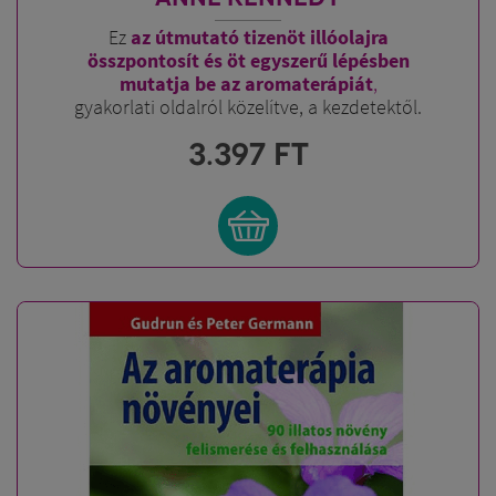
Ez
az útmutató tizenöt illóolajra
összpontosít és
öt egyszerű lépésben
mutatja be az aromaterápiát
,
gyakorlati oldalról közelítve, a kezdetektől.
3.397
FT