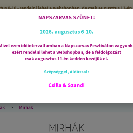
 6-10 - rendelni lehet a webshopban, de csak augusztus 11-én, 
NAPSZARVAS SZÜNET:
56 (SZANDI)
ZÁRVA
2026. augusztus 6-10.
Mivel ezen időintervallumban a Napszarvas Fesztiválon vagyunk
ezért rendelni lehet a webshopban, de a feldolgozást
Regisztráció
csak augusztus 11-én kedden kezdjük el.
Szépséggel, áldással:
RIASZTÁS
AJÁNDÉKCSOMAGOK
FÜSTÖLŐSZE
FEHÉR ZSÁLYA
SPIRIT OF OM
SZAKRÁLIS ÉKSZ
Csilla & Szandi
EK
ANGYALOK
AROMATERÁPIA
JÓGA
ták
Mirhák
MIRHÁK