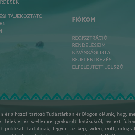
ÉRDÉSEK
ÉSI TÁJÉKOZTATÓ
FIÓKOM
OG
M
REGISZTRÁCIÓ
RENDELÉSEIM
KÍVÁNSÁGLISTA
BEJELENTKEZÉS
ELFELEJTETT JELSZÓ
 és a hozzá tartozó Tudástárban és Blogon célunk, hogy meg
re, lélekre és szellemre gyakorolt hatásukról, és ezt fol
tt publikált tartalmak, legyen az kép, videó, írott, infog