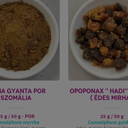
HA GYANTA POR
OPOPONAX " HADI
SZOMÁLIA
( ÉDES MIRHA
5 g / 50 g - POR
25 g / 50 g
mmiphora myrrha
Commiphora guid