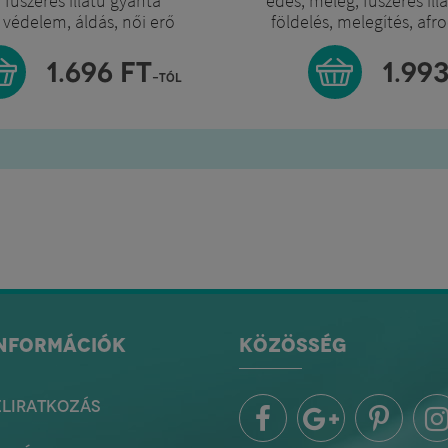
 fűszeres illatú gyanta
édes, meleg, fűszeres ill
, védelem, áldás, női erő
földelés, melegítés, afr
1.696
FT
1.99
-tól
INFORMÁCIÓK
KÖZÖSSÉG
ELIRATKOZÁS