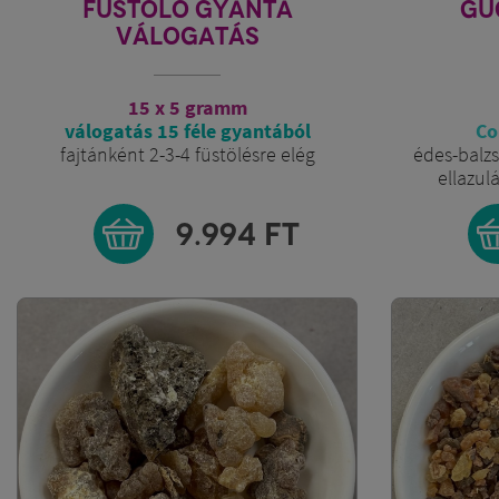
FÜSTÖLŐ GYANTA
GU
VÁLOGATÁS
15 x 5 gramm
válogatás 15 féle gyantából
Co
fajtánként 2-3-4 füstölésre elég
édes-balzs
ellazul
9.994
FT