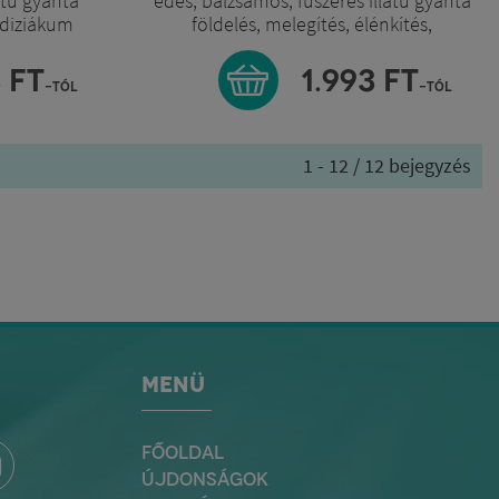
atú gyanta
édes, balzsamos, fűszeres illatú gyanta
odiziákum
földelés, melegítés, élénkítés,
afrodiziákum
3
FT
1.993
FT
-tól
-tól
1 - 12 / 12 bejegyzés
MENÜ
FŐOLDAL
ÚJDONSÁGOK