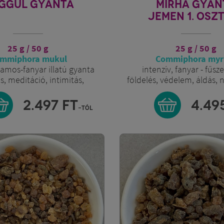
GGUL GYANTA
MIRHA GYAN
JEMEN 1. OSZ
25 g / 50 g
25 g / 50 g
mmiphora mukul
Commiphora myr
amos-fanyar illatú gyanta
intenzív, fanyar - fűszer
ás, meditáció, intimitás,
földelés, védelem, áldás, 
i
mmunerősítés
2.497
FT
4.49
-tól