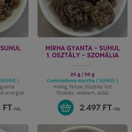
 SUHUL
MIRHA GYANTA - SUHUL
1. OSZTÁLY - SZOMÁLIA
25 g / 50 g
 SUHUL )
Commiphora myrrha ( SUHUL )
 gyanta
meleg, fanyar, fűszeres illat
női energiák
földelés, védelem, áldás
8
FT
2.497
FT
-tól
-tól