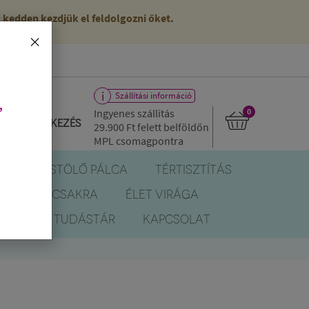
kedden kezdjük el feldolgozni őket.
×
Szállítási információ
,
Ingyenes szállítás
0
Bejelentkezés
29.900 Ft
felett belföldön
MPL csomagpontra
R
FÜSTÖLŐ PÁLCA
TÉRTISZTÍTÁS
EREK
CSAKRA
ÉLET VIRÁGA
BLOG
TUDÁSTÁR
KAPCSOLAT