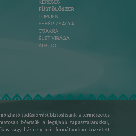
KERESÉS
FÜSTÖLŐSZER
TÖMJÉN
FEHÉR ZSÁLYA
CSAKRA
ÉLET VIRÁGA
KIFUTÓ
bízható tudásforrást biztosítsunk a természetes
yamatosan bővítsük a legújabb tapasztalatokkal,
rafikus vagy bármely más formátumban közzétett