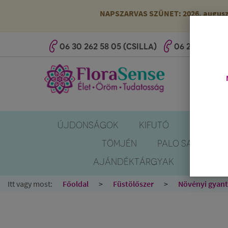
NAPSZARVAS SZÜNET: 2026. augusztus
06 30 262 58 05 (CSILLA)
06 20 527 25 
ÚJDONSÁGOK
KIFUTÓ
SZÚNYOG
TÖMJÉN
PALO SANTO
AJÁNDÉKTÁRGYAK
KÖNYV
Itt vagy most:
Főoldal
Füstölőszer
Növényi gyan