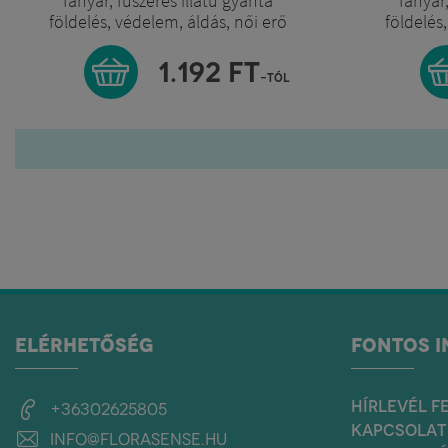
fanyar, fűszeres illatú gyanta
fanyar,
földelés, védelem, áldás, női erő
földelés
1.192
FT
-tól
ELÉRHETŐSÉG
FONTOS 
HÍRLEVÉL F
+36302625805
KAPCSOLAT
info@florasense.hu