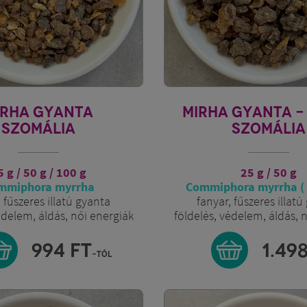
IRHA GYANTA
MIRHA GYANTA -
SZOMÁLIA
SZOMÁLIA
5 g / 50 g / 100 g
25 g / 50 g
mmiphora myrrha
Commiphora myrrha (
 fűszeres illatú gyanta
fanyar, fűszeres illatú
édelem, áldás, női energiák
földelés, védelem, áldás, 
994
FT
1.49
-tól