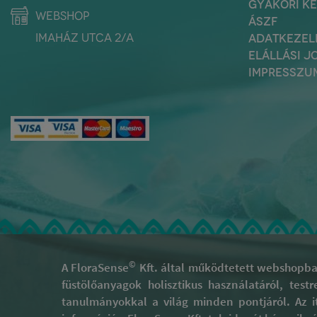
GYAKORI K
webshop
ÁSZF
Imaház utca 2/a
ADATKEZEL
ELÁLLÁSI J
IMPRESSZU
©
A FloraSense
Kft. által működtetett webshopban
füstölőanyagok holisztikus használatáról, test
tanulmányokkal a világ minden pontjáról. Az i