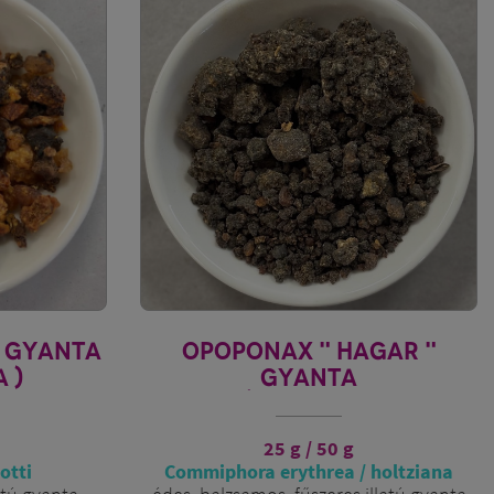
" GYANTA
OPOPONAX " HAGAR "
 )
GYANTA
( ÉDES MIRHA )
25 g / 50 g
otti
Commiphora erythrea / holtziana