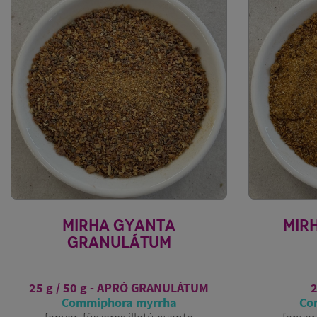
MIRHA GYANTA
MIR
GRANULÁTUM
SZOMÁLIA
25 g / 50 g - APRÓ GRANULÁTUM
2
Commiphora myrrha
Co