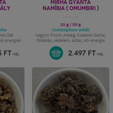
TA
MIRHA GYANTA
TÁLY
NAMÍBIA ( OMUMBIRI )
25 g / 50 g
rha
Commiphora wildii
es illat
nagyon finom, meleg, fűszeres illattal,
női energiák
földelés, védelem, áldás, női energia
5
FT
2.497
FT
-tól
-tól