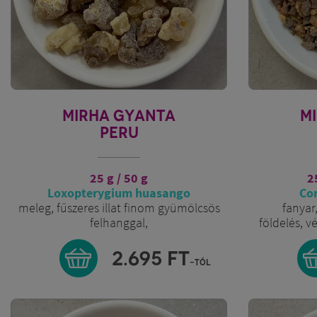
MIRHA GYANTA
M
PERU
25 g / 50 g
2
Loxopterygium huasango
Co
meleg, fűszeres illat finom gyümölcsös
fanyar,
felhanggal,
földelés, v
a sima mirhánál sokkal lágyabb és
aromásabb
2.695
FT
-tól