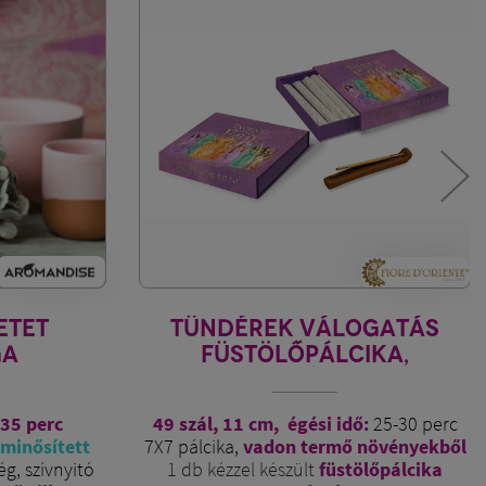
OGATÁS
INDIAI CITROMFŰ - BENZOÉ
IKA,
HERBOSENSE
L
:
25-30 perc
30 szál, égési idő kb. 30 perc
növényekből
ámbrás, friss, kissé fanyar finom illattal
lőpálcika
támogatja a jó hanulatot