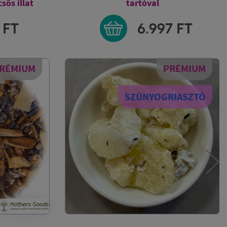
100% természetes, ICEA minősített
ndia
7
FT
2.992
FT
RÉMIUM
RIASZTÓ