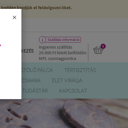
kedden kezdjük el feldolgozni őket.
×
Szállítási információ
,
Ingyenes szállítás
0
Bejelentkezés
29.900 Ft
felett belföldön
MPL csomagpontra
R
FÜSTÖLŐ PÁLCA
TÉRTISZTÍTÁS
EREK
CSAKRA
ÉLET VIRÁGA
BLOG
TUDÁSTÁR
KAPCSOLAT