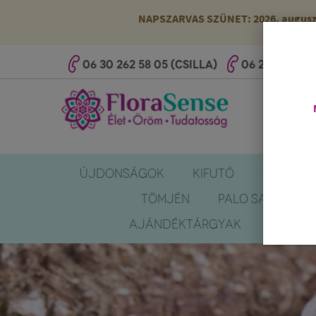
NAPSZARVAS SZÜNET: 2026. augusztus
06 30 262 58 05 (CSILLA)
06 20 527 25 
ÚJDONSÁGOK
KIFUTÓ
SZÚNYOG
TÖMJÉN
PALO SANTO
AJÁNDÉKTÁRGYAK
KÖNYV