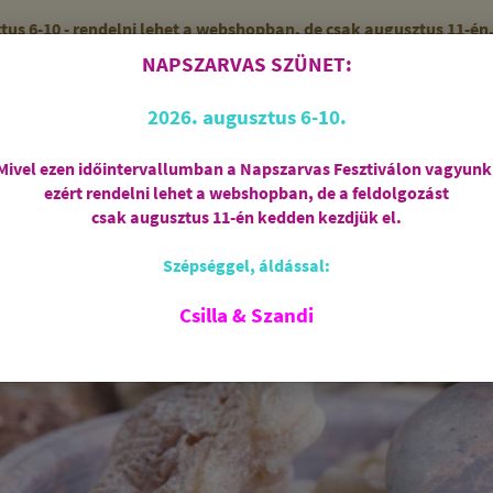
 6-10 - rendelni lehet a webshopban, de csak augusztus 11-én, 
NAPSZARVAS SZÜNET:
56 (SZANDI)
ZÁRVA
2026. augusztus 6-10.
Mivel ezen időintervallumban a Napszarvas Fesztiválon vagyunk
ezért rendelni lehet a webshopban, de a feldolgozást
Regisztráció
csak augusztus 11-én kedden kezdjük el.
Szépséggel, áldással:
RIASZTÁS
AJÁNDÉKCSOMAGOK
FÜSTÖLŐSZE
FEHÉR ZSÁLYA
SPIRIT OF OM
SZAKRÁLIS ÉKSZ
Csilla & Szandi
EK
ANGYALOK
AROMATERÁPIA
JÓGA