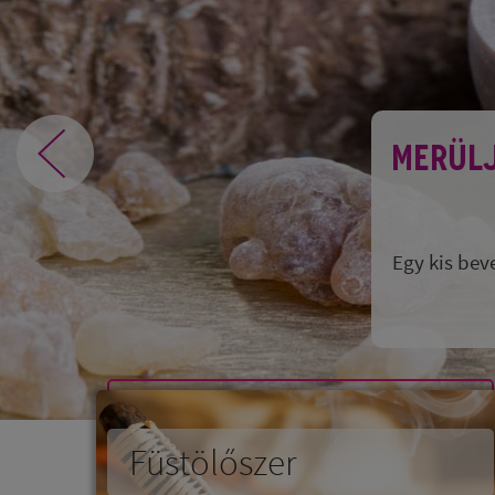
MERÜLJ
Egy kis bev
Füstölőszer