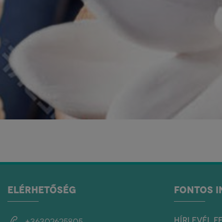
ELÉRHETŐSÉG
FONTOS 
HÍRLEVÉL F
+36302625805