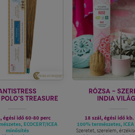
SA - SZERETET
TÜNDÉREK VÁL
NDIA VILÁGA
FÜSTÖLŐPÁLC
TARTÓVA
, égési idő kb. 35 perc
49 szál, 11 cm, égési idő
észetes, ICEA minősített
7X7 pálcika,
vadon termő 
zerelem, érzékiség, szívnyitó
1 db kézzel készült
füstö