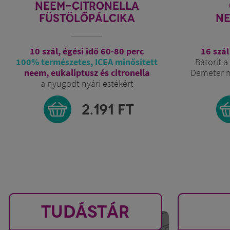
ŐRANGYAL
R
NEPALI GARDEN
FÜ
16 szál , égési idő kb. 40 perc
Bátorít a feltétel nélküli szeretetre
me
Demeter minősített alapanyagokból
tisz
készül
3.991
FT
TUDÁSTÁR