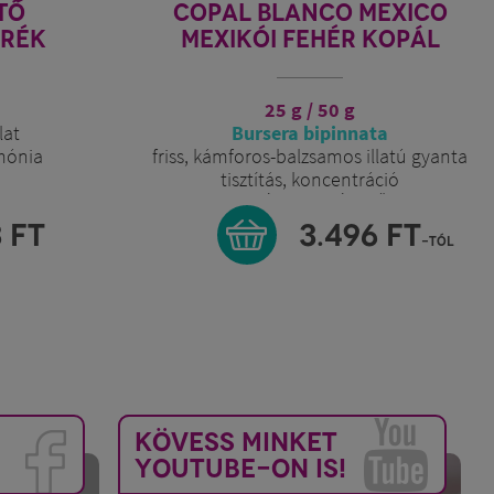
MEXICO
FLORASENSE
 KOPÁL
LENVÁSZON TASAK
méret: 9 x 10 cm
ta
lenvászon tasak, ékszerekhez
llatú gyanta
ásványokhoz
áció
NŐJE
6
FT
490
FT
-tól
KÖVESS MINKET
YOUTUBE-ON IS!