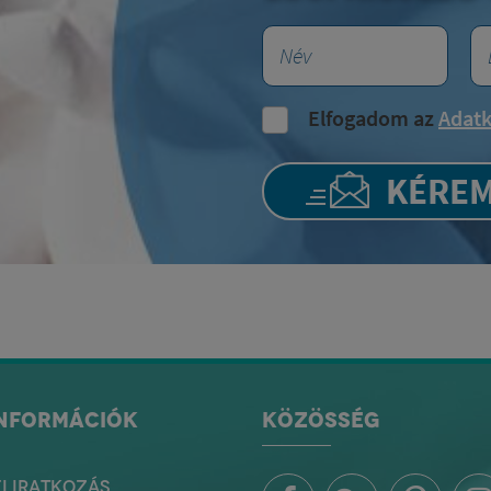
Elfogadom az
Adatk
KÉREM
INFORMÁCIÓK
KÖZÖSSÉG
ELIRATKOZÁS