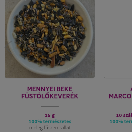
ANTISTRESS
RÓZ
MARCO POLO'S TREASURE
I
10 szál, égési idő 60-80 perc
18 szál
100% természetes, ECOCERT/ICEA
100% term
minősítés
Szeretet, s