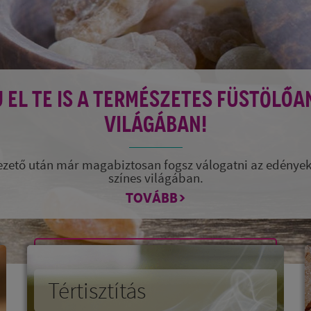
 EL TE IS A TERMÉSZETES FÜSTÖLŐ
VILÁGÁBAN!
ezető után már magabiztosan fogsz válogatni az edénye
színes világában.
TOVÁBB>
Tértisztítás