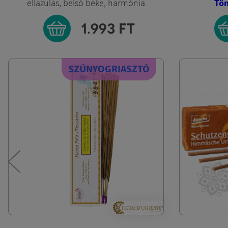
Tömjén és Palo Santo
édes, vi
balzsamos, meleg, fűszeres illat
2.191
FT