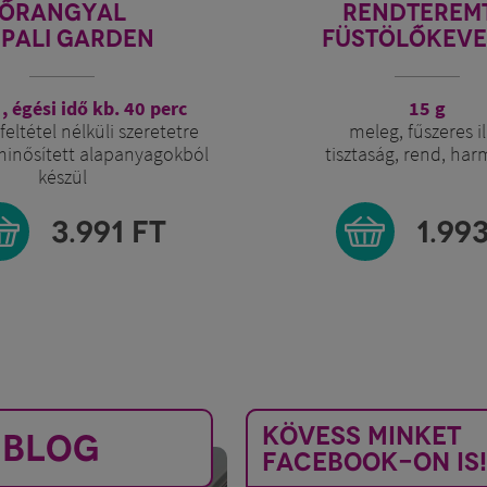
ENDTEREMTŐ
COPAL BLANCO 
STÖLŐKEVERÉK
MEXIKÓI FEHÉR
15 g
25 g / 50 g
leg, fűszeres illat
Bursera bipinna
taság, rend, harmónia
friss, kámforos-balzsamos i
tisztítás, koncentr
A KOPÁLOK KIRÁLY
1.993
FT
3.49
KÖVESS MINKET
BLOG
FACEBOOK-ON IS!