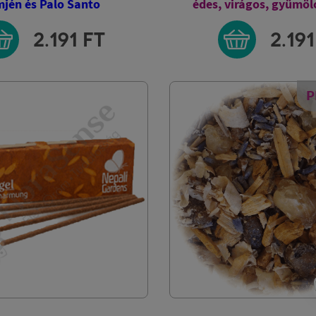
rágos, gyümölcsös illat
tartóval
származási hely: I
2.191
FT
6.99
PRÉMIUM
P
SZÚNYOG