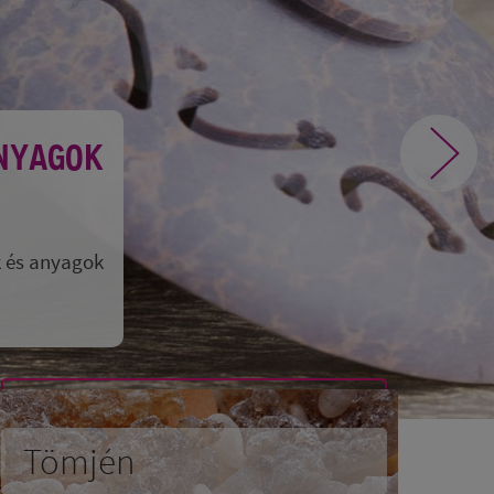
ANYAGOK
k és anyagok
Tömjén