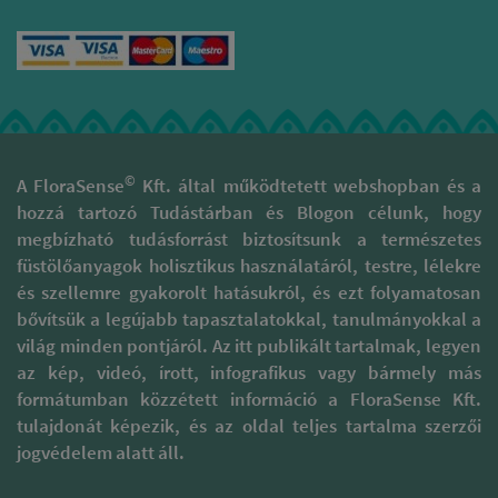
nagy óvatossággal és
tisztelettel járnak el, hogy az
illatok valódi minőségét
megóvják. Támogatják a
kulturális sokszínűség, gazdag
hagyományokkal rendelkező
területek fenntartását és
megóvását. A természetes
füstölőpálcikáik különböznek
©
A FloraSense
Kft. által működtetett webshopban és a
a piaci forgalomban
hozzá tartozó Tudástárban és Blogon célunk, hogy
megtalálható szagosított
megbízható tudásforrást biztosítsunk a természetes
pálcáktól, melyek 95 %-a
folyékony szintetikus
füstölőanyagok holisztikus használatáról, testre, lélekre
parfümbe és illatanyagba
és szellemre gyakorolt hatásukról, és ezt folyamatosan
mártott szénalapú pálcika.
bővítsük a legújabb tapasztalatokkal, tanulmányokkal a
Ezzel szemben prémium
világ minden pontjáról. Az itt publikált tartalmak, legyen
füstölőpálcikáikat kizárólag
természetes alapanyagok
az kép, videó, írott, infografikus vagy bármely más
felhasználásával készítik. Ezt a
formátumban közzétett információ a FloraSense Kft.
csomagoláson megtalálható
tulajdonát képezik, és az oldal teljes tartalma szerzői
minősítések is tanúsítják,
jogvédelem alatt áll.
például a „100% Natural”,
mely megerősíti a szintetikus
anyagoktól mentes