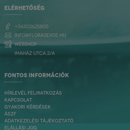
partnereik és vásárlóik
ELÉRHETŐSÉG
figyelmét felhívják az egyéni
döntések, fogyasztási
szokások és termelési
eljárások hatására.
+36302625805
info@florasense.hu
webshop
Imaház utca 2/a
FONTOS INFORMÁCIÓK
HÍRLEVÉL FELIRATKOZÁS
KAPCSOLAT
GYAKORI KÉRDÉSEK
ÁSZF
ADATKEZELÉSI TÁJÉKOZTATÓ
ELÁLLÁSI JOG