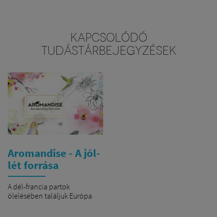
KAPCSOLÓDÓ
TUDÁSTÁRBEJEGYZÉSEK
Aromandise - A jól-
lét forrása
A dél-francia partok
ölelésében találjuk Európa
első számú természetes
füstölőpálcika gyártóját, az