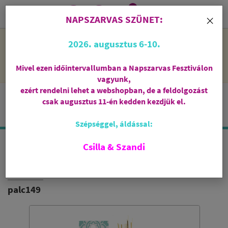
0
i
×
NAPSZARVAS SZÜNET:
NAPSZARVAS SZÜNET: 2026. augusztus 6-10 - rendelni lehet
2026. augusztus 6-10.
a webshopban, de csak augusztus 11-én, kedden kezdjük el
feldolgozni őket.
Mivel ezen időintervallumban a Napszarvas Fesztiválon
vagyunk,
ezért rendelni lehet a webshopban, de a feldolgozást
csak augusztus 11-én kedden kezdjük el.
Szépséggel, áldással:
Csilla & Szandi
NYUGALOM - CÉDRUS
INDIA VILÁGA
palc149