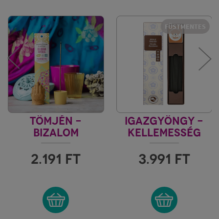
FÜSTMENTES
TÖMJÉN -
IGAZGYÖNGY -
BIZALOM
KELLEMESSÉG
INDIA VILÁGA
FÜSTMENTES
KARIN
2.191
FT
3.991
FT