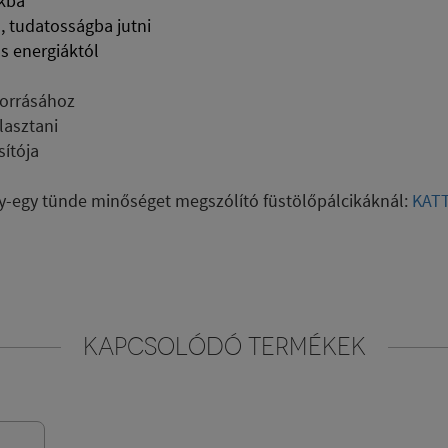
kba
a, tudatosságba jutni
s energiáktól
forrásához
álasztani
ítója
egy-egy tünde minőséget megszólító füstölőpálcikáknál:
KATT
KAPCSOLÓDÓ TERMÉKEK