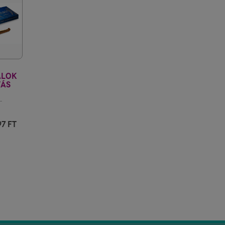
ALOK
TÁS
CIKA,
AL
97
FT