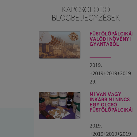
KAPCSOLÓDÓ
BLOGBEJEGYZÉSEK
Füstölőpálcikák
valódi növényi
gyantából
2019.
+2019+2019+2019
29.
Mi van vagy
inkább mi nincs
egy olcsó
füstölőpálcikáb
2019.
+2019+2019+2019