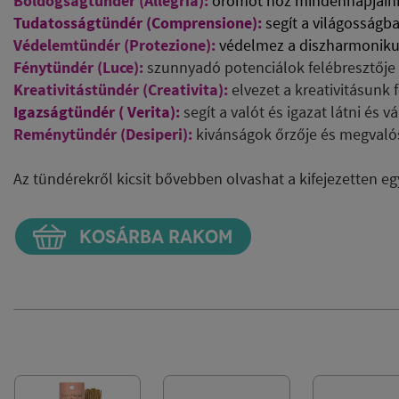
Boldogságtündér (Allegria):
örömöt hoz mindennapjain
Tudatosságtündér (Comprensione):
segít a világosságb
Védelemtündér (Protezione):
védelmez a diszharmoniku
Fénytündér
(Luce):
szunnyadó potenciálok felébresztője
Kreativitástündér (Creativita):
elvezet a kreativitásunk 
Igazságtündér ( Verita):
segít a valót és igazat látni és v
Reménytündér (Desiperi):
kivánságok őrzője és megvalós
Az tündérekről kicsit bővebben olvashat a kifejezetten 
KOSÁRBA RAKOM