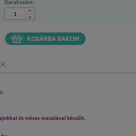
Darabszám:
KOSÁRBA RAKOM
ek
al.
ajokkal és mézes masalával készült.