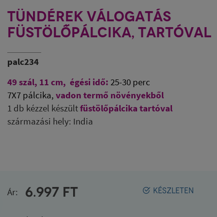
TÜNDÉREK VÁLOGATÁS
FÜSTÖLŐPÁLCIKA, TARTÓVAL
palc234
49 szál, 11 cm, égési idő:
25-30 perc
7X7 pálcika,
vadon termő növényekből
1 db kézzel készült
füstölőpálcika tartóval
származási hely: India
6.997
FT
Ár:
KÉSZLETEN