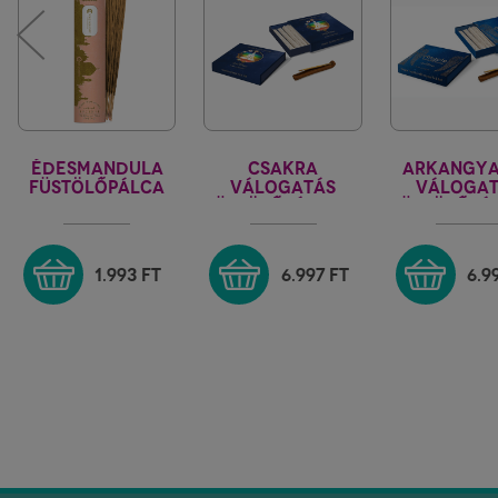
ÉDESMANDULA
CSAKRA
ARKANGY
FÜSTÖLŐPÁLCA
VÁLOGATÁS
VÁLOGA
MISZTIKUS INDIA
FÜSTÖLŐPÁLCIKA,
FÜSTÖLŐPÁL
TARTÓVAL
TARTÓV
1.993
FT
6.997
FT
6.9