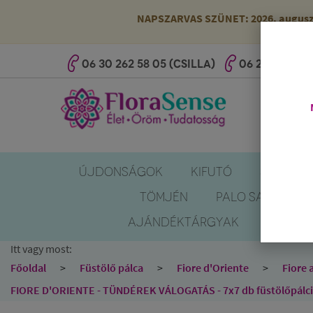
NAPSZARVAS SZÜNET: 2026. augusztus
06 30 262 58 05 (CSILLA)
06 20 527 25 
ÚJDONSÁGOK
KIFUTÓ
SZÚNYOG
TÖMJÉN
PALO SANTO
AJÁNDÉKTÁRGYAK
KÖNYV
Itt vagy most:
Főoldal
Füstölő pálca
Fiore d'Oriente
Fiore 
FIORE D'ORIENTE - TÜNDÉREK VÁLOGATÁS - 7x7 db füstölőpálcika