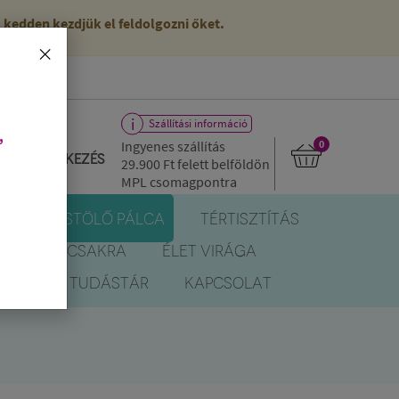
kedden kezdjük el feldolgozni őket.
×
Szállítási információ
,
Ingyenes szállítás
0
Bejelentkezés
29.900 Ft
felett belföldön
MPL csomagpontra
R
FÜSTÖLŐ PÁLCA
TÉRTISZTÍTÁS
EREK
CSAKRA
ÉLET VIRÁGA
BLOG
TUDÁSTÁR
KAPCSOLAT