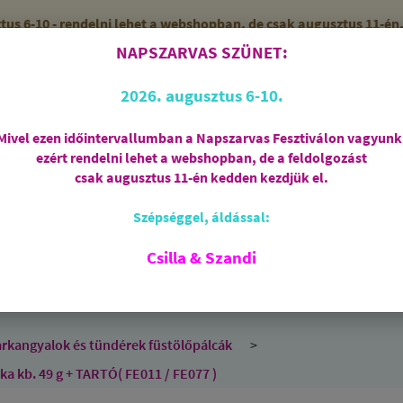
 6-10 - rendelni lehet a webshopban, de csak augusztus 11-én, 
NAPSZARVAS SZÜNET:
56 (SZANDI)
ZÁRVA
2026. augusztus 6-10.
Mivel ezen időintervallumban a Napszarvas Fesztiválon vagyunk
ezért rendelni lehet a webshopban, de a feldolgozást
Regisztráció
csak augusztus 11-én kedden kezdjük el.
Szépséggel, áldással:
RIASZTÁS
AJÁNDÉKCSOMAGOK
FÜSTÖLŐSZE
FEHÉR ZSÁLYA
SPIRIT OF OM
SZAKRÁLIS ÉKSZ
Csilla & Szandi
EK
ANGYALOK
AROMATERÁPIA
JÓGA
arkangyalok és tündérek füstölőpálcák
 kb. 49 g + TARTÓ( FE011 / FE077 )