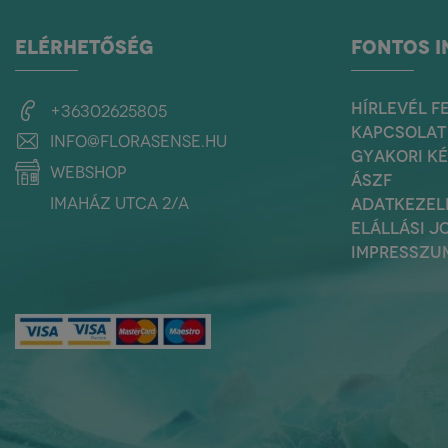
ELÉRHETŐSÉG
FONTOS 
HÍRLEVÉL F
+36302625805
KAPCSOLAT
info@florasense.hu
GYAKORI K
webshop
ÁSZF
Imaház utca 2/a
ADATKEZEL
ELÁLLÁSI J
IMPRESSZU