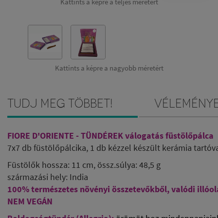
Kattints a képre a teljes méretért
Kattints a képre a nagyobb méretért
Tudj meg többet!
Vélemény
FIORE D'ORIENTE - TÜNDÉREK válogatás füstölőpálca
7x7 db füstölőpálcika, 1 db kézzel készült kerámia tartóv
Füstölők hossza: 11 cm, össz.súlya:
48,5 g
származási hely: India
100% természetes növényi összetevőkből, valódi illóol
NEM VEGÁN