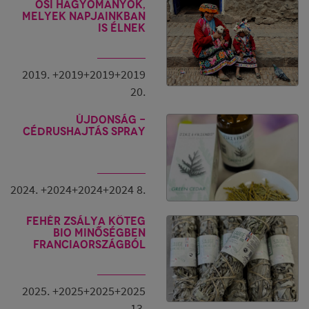
Ősi hagyományok,
melyek napjainkban
is élnek
2019. +2019+2019+2019
20.
Újdonság -
cédrushajtás spray
2024. +2024+2024+2024 8.
Fehér zsálya köteg
BIO minőségben
Franciaországból
2025. +2025+2025+2025
13.