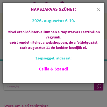
0
i
×
NAPSZARVAS SZÜNET:
NAPSZARVAS SZÜNET: 2026. augusztus 6-10 - rendelni lehet
2026. augusztus 6-10.
a webshopban, de csak augusztus 11-én, kedden kezdjük el
feldolgozni őket.
Mivel ezen időintervallumban a Napszarvas Fesztiválon
vagyunk,
ezért rendelni lehet a webshopban, de a feldolgozást
csak augusztus 11-én kedden kezdjük el.
Szépséggel, áldással:
Csilla & Szandi
KERESÉS A BLOGBAN
Szerelem első tapintásra