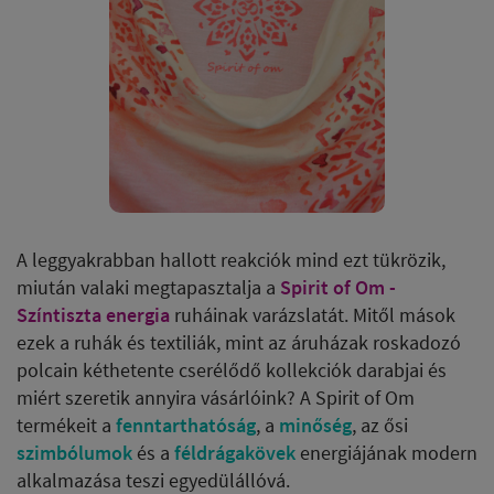
A leggyakrabban hallott reakciók mind ezt tükrözik,
miután valaki megtapasztalja a
Spirit of Om -
Színtiszta energia
ruháinak varázslatát. Mitől mások
ezek a ruhák és textiliák, mint az áruházak roskadozó
polcain kéthetente cserélődő kollekciók darabjai és
miért szeretik annyira vásárlóink? A Spirit of Om
termékeit a
fenntarthatóság
, a
minőség
, az ősi
szimbólumok
és a
féldrágakövek
energiájának modern
alkalmazása teszi egyedülállóvá.