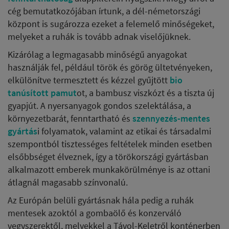
cég bemutatkozójában írtunk, a dél-németországi
központ is sugározza ezeket a felemelő minőségeket,
melyeket a ruhák is tovább adnak viselőjüknek.
Kizárólag a legmagasabb minőségű anyagokat
használják fel, például török és görög ültetvényeken,
elkülönítve termesztett és kézzel gyűjtött
bio
tanúsított pamut
ot, a bambusz viszkózt és a tiszta új
gyapjút. A nyersanyagok gondos szelektálása, a
környezetbarát, fenntartható és
szennyezés-mentes
gyártás
i folyamatok, valamint az etikai és társadalmi
szempontból tisztességes feltételek minden esetben
elsőbbséget élveznek, így a törökországi gyártásban
alkalmazott emberek munkakörülménye is az ottani
átlagnál magasabb színvonalú.
Az Európán belüli gyártásnak hála pedig a ruhák
mentesek azoktól a gombaölő és konzerváló
vegyszerektől, melyekkel a Távol-Keletről konténerben