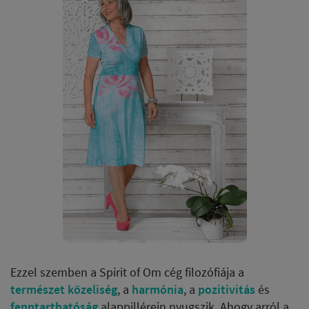
Ezzel szemben a Spirit of Om cég filozófiája a
természet közeliség
, a
harmónia
, a
pozitivitás
és
fenntarthatóság
alappillérein nyugszik. Ahogy arról a