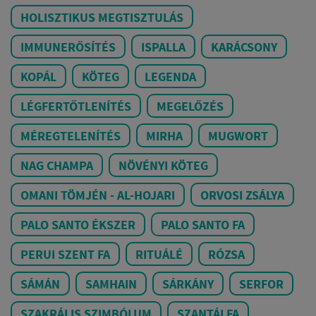
HOLISZTIKUS MEGTISZTULÁS
IMMUNERŐSÍTÉS
ISPALLA
KARÁCSONY
KOPÁL
KÖTEG
LEGENDA
LÉGFERTŐTLENÍTÉS
MEGELŐZÉS
MÉREGTELENÍTÉS
MIRHA
MUGWORT
NAG CHAMPA
NÖVÉNYI KÖTEG
OMANI TÖMJÉN - AL-HOJARI
ORVOSI ZSÁLYA
PALO SANTO ÉKSZER
PALO SANTO FA
PERUI SZENT FA
RITUÁLÉ
RÓZSA
SÁMÁN
SAMHAIN
SÁRKÁNY
SERFOR
SZAKRÁLIS SZIMBÓLUM
SZANTÁLFA