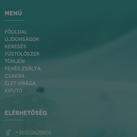
MENÜ
FŐOLDAL
ÚJDONSÁGOK
KERESÉS
FÜSTÖLŐSZER
TÖMJÉN
FEHÉR ZSÁLYA
CSAKRA
ÉLET VIRÁGA
KIFUTÓ
ELÉRHETŐSÉG
+36302625805