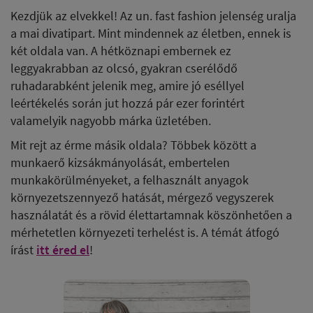
Kezdjük az elvekkel! Az un. fast fashion jelenség uralja
a mai divatipart. Mint mindennek az életben, ennek is
két oldala van. A hétköznapi embernek ez
leggyakrabban az olcsó, gyakran cserélődő
ruhadarabként jelenik meg, amire jó eséllyel
leértékelés során jut hozzá pár ezer forintért
valamelyik nagyobb márka üzletében.
Mit rejt az érme másik oldala? Többek között a
munkaerő kizsákmányolását, embertelen
munkakörülményeket, a felhasznált anyagok
környezetszennyező hatását, mérgező vegyszerek
használatát és a rövid élettartamnak köszönhetően a
mérhetetlen környezeti terhelést is. A témát átfogó
írást
itt éred el
!