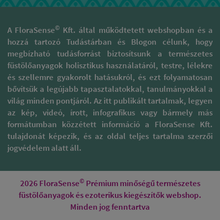
©
A FloraSense
Kft. által működtetett webshopban és a
hozzá tartozó Tudástárban és Blogon célunk, hogy
megbízható tudásforrást biztosítsunk a természetes
füstölőanyagok holisztikus használatáról, testre, lélekre
és szellemre gyakorolt hatásukról, és ezt folyamatosan
bővítsük a legújabb tapasztalatokkal, tanulmányokkal a
világ minden pontjáról. Az itt publikált tartalmak, legyen
az kép, videó, írott, infografikus vagy bármely más
formátumban közzétett információ a FloraSense Kft.
tulajdonát képezik, és az oldal teljes tartalma szerzői
jogvédelem alatt áll.
©
2026 FloraSense
Prémium minőségű természetes
füstölőanyagok és ezoterikus kiegészítők webshop.
Minden jog fenntartva