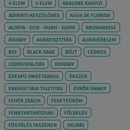
4 ELEM
5 ELEM
ABALONE KAGYLÓ
ADVENTI KÉSZÜLŐDÉS
AGUA DE FLORIDA
ALOÉFA - OUD - OUDH - SASFA
AROMANDISE
ÁSVÁNY
AURATISZTÍTÁS
AURAVÉDELEM
BIO
BLACK SAGE
BÖJT
CÉDRUS
CÉDRUSHAJTÁS
DOHÁNY
ÉDESFŰ-SWEETGRASS
ÉKSZER
ENERGETIKAI TISZTÍTÁS
ÉVKÖR ÜNNEP
FEHÉR ZSÁLYA
FEKETEÜRÖM
FENNTARTHATÓSÁG
FÖLDELÉS
FÜSTÖLÉS FASZÉNEN
HOJARI