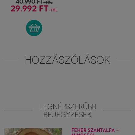
40.990
FT
-tól
29.992 FT
-tól
HOZZÁSZÓLÁSOK
LEGNÉPSZERŰBB
BEJEGYZÉSEK
Fehér szantálfa -