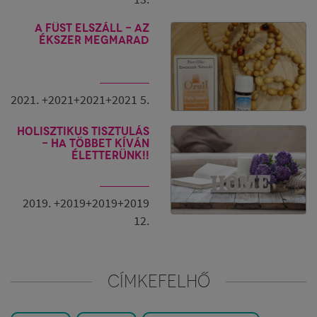
A füst elszáll - az
ékszer megmarad
2021. +2021+2021+2021 5.
Holisztikus tisztulás
- Ha többet kíván
életterünk!!
2019. +2019+2019+2019
12.
CÍMKEFELHŐ