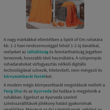
A nagy márkákkal ellentétben a Spirit of Om ruhatára
kb. 1-2 havi rendszerességgel bővül 1-2 új darabbal,
melyeket az
időtállóság
és fenntarthatóság jegyében
terveznek, hosszabb távú használatra. A színpompás
ruhadarabokat vízfogyasztás nélküli digitális
technológiával színezik, hitelesített, nem-mérgező és
környezetbarát festék
kel.
A modern mégis környezetbarát megoldások mellett a
Feng Shui
és az
Ayurveda
ősi tudása is megjelenik a
ruhákban. Egyrészt az Ayurveda szerinti
színösszeállítások jótékony hatást gyakorolnak
viselőjükre. Másrészt az ősi szimbólumok, például az