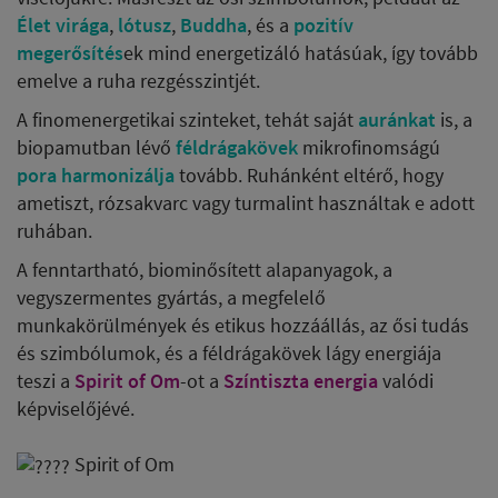
Élet virága
,
lótusz
,
Buddha
, és a
pozitív
megerősítés
ek mind energetizáló hatásúak, így tovább
emelve a ruha rezgésszintjét.
A finomenergetikai szinteket, tehát saját
auránkat
is, a
biopamutban lévő
féldrágakövek
mikrofinomságú
pora
harmonizálja
tovább. Ruhánként eltérő, hogy
ametiszt, rózsakvarc vagy turmalint használtak e adott
ruhában.
A fenntartható, biominősített alapanyagok, a
vegyszermentes gyártás, a megfelelő
munkakörülmények és etikus hozzáállás, az ősi tudás
és szimbólumok, és a féldrágakövek lágy energiája
teszi a
Spirit of Om
-ot a
Színtiszta energia
valódi
képviselőjévé.
Spirit of Om