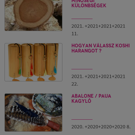
minőségi
különbségek
2021. +2021+2021+2021
11.
Hogyan válassz Koshi
harangot ?
2021. +2021+2021+2021
22.
ABALONE / PAUA
kagyló
2020. +2020+2020+2020 8.