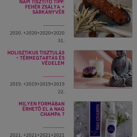
Napi tisztító tipp:
fehér zsálya +
sárkányvér
2020. +2020+2020+2020
31.
Holisztikus tisztulás
- Térmegtartás és
védelem
2019. +2019+2019+2019
22.
Milyen formában
érhető el a Nag
Champa ?
2021. +2021+2021+2021