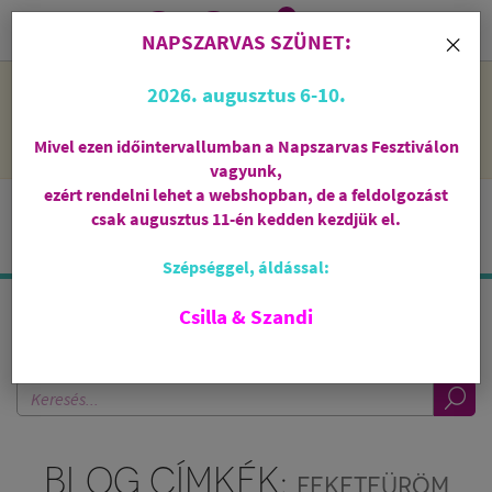
0
i
×
NAPSZARVAS SZÜNET:
NAPSZARVAS SZÜNET: 2026. augusztus 6-10 - rendelni lehet
2026. augusztus 6-10.
a webshopban, de csak augusztus 11-én, kedden kezdjük el
feldolgozni őket.
Mivel ezen időintervallumban a Napszarvas Fesztiválon
vagyunk,
ezért rendelni lehet a webshopban, de a feldolgozást
csak augusztus 11-én kedden kezdjük el.
Szépséggel, áldással:
Csilla & Szandi
KERESÉS A BLOGBAN
BLOG CÍMKÉK:
FEKETEÜRÖM