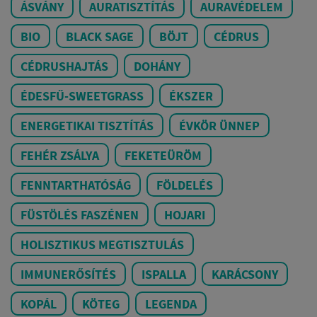
ÁSVÁNY
AURATISZTÍTÁS
AURAVÉDELEM
BIO
BLACK SAGE
BÖJT
CÉDRUS
CÉDRUSHAJTÁS
DOHÁNY
ÉDESFŰ-SWEETGRASS
ÉKSZER
ENERGETIKAI TISZTÍTÁS
ÉVKÖR ÜNNEP
FEHÉR ZSÁLYA
FEKETEÜRÖM
FENNTARTHATÓSÁG
FÖLDELÉS
FÜSTÖLÉS FASZÉNEN
HOJARI
HOLISZTIKUS MEGTISZTULÁS
IMMUNERŐSÍTÉS
ISPALLA
KARÁCSONY
KOPÁL
KÖTEG
LEGENDA