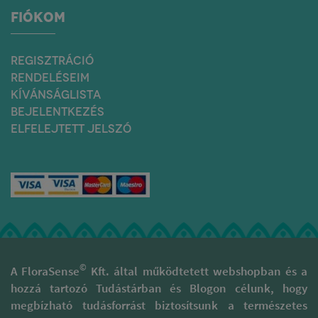
FIÓKOM
REGISZTRÁCIÓ
RENDELÉSEIM
KÍVÁNSÁGLISTA
BEJELENTKEZÉS
ELFELEJTETT JELSZÓ
©
A FloraSense
Kft. által működtetett webshopban és a
hozzá tartozó Tudástárban és Blogon célunk, hogy
megbízható tudásforrást biztosítsunk a természetes