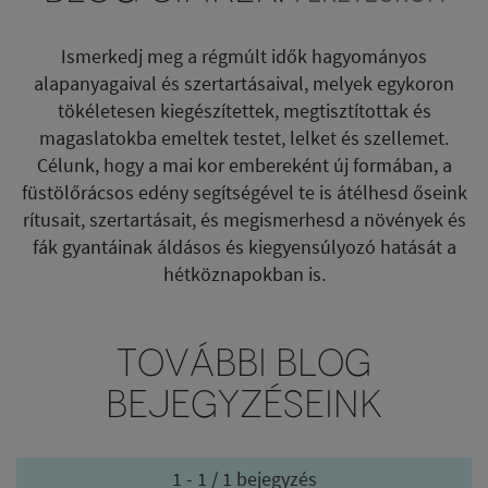
Ismerkedj meg a régmúlt idők hagyományos
alapanyagaival és szertartásaival, melyek egykoron
tökéletesen kiegészítettek, megtisztítottak és
magaslatokba emeltek testet, lelket és szellemet.
Célunk, hogy a mai kor embereként új formában, a
füstölőrácsos edény segítségével te is átélhesd őseink
rítusait, szertartásait, és megismerhesd a növények és
fák gyantáinak áldásos és kiegyensúlyozó hatását a
hétköznapokban is.
TOVÁBBI BLOG
BEJEGYZÉSEINK
1 - 1 / 1 bejegyzés