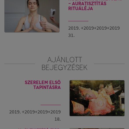
- Auratisztítás
rituáléja
2019. +2019+2019+2019
31.
AJÁNLOTT
BEJEGYZÉSEK
Szerelem első
tapintásra
2019. +2019+2019+2019
18.