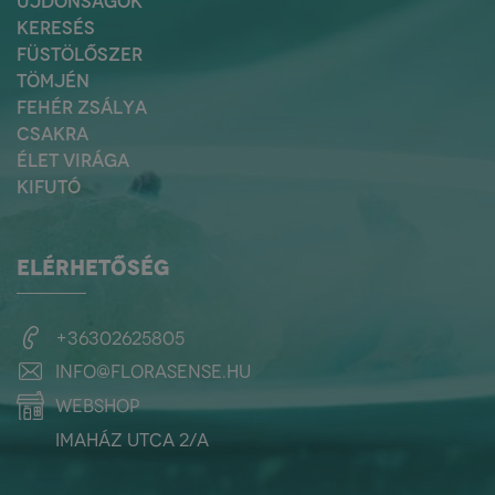
ÚJDONSÁGOK
KERESÉS
FÜSTÖLŐSZER
TÖMJÉN
FEHÉR ZSÁLYA
CSAKRA
ÉLET VIRÁGA
KIFUTÓ
ELÉRHETŐSÉG
+36302625805
info@florasense.hu
webshop
Imaház utca 2/a