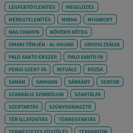
LÉGFERTŐTLENÍTÉS
MEGELŐZÉS
MÉREGTELENÍTÉS
MIRHA
MUGWORT
NAG CHAMPA
NÖVÉNYI KÖTEG
OMANI TÖMJÉN - AL-HOJARI
ORVOSI ZSÁLYA
PALO SANTO ÉKSZER
PALO SANTO FA
PERUI SZENT FA
RITUÁLÉ
RÓZSA
SÁMÁN
SAMHAIN
SÁRKÁNY
SERFOR
SZAKRÁLIS SZIMBÓLUM
SZANTÁLFA
SZERTARTÁS
SZÚNYOGRIASZTÓ
TÉR ILLATOSÍTÁS
TÉRMEGTARTÁS
TERMÉSZETES FÜSTÖLÉS
TÉRPARFÜM