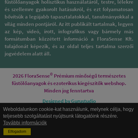
füstölőanyagok holisztikus használatáról, testre, lélekre
és szellemre gyakorolt hatásukról, és ezt folyamatosan
bővítsük a legújabb tapasztalatokkal, tanulmányokkal a
világ minden pontjáról. Az itt publikált tartalmak, legyen
az kép, videó, írott, infografikus vagy bármely más
formátumban közzétett információ a FloraSense Kft.
tulajdonát képezik, és az oldal teljes tartalma szerzői
jogvédelem alatt áll.
©
2026 FloraSense
Prémium minőségű természetes
füstölőanyagok és ezoterikus kiegészítők webshop.
Minden jog fenntartva
Designed by Gurustudio
Weboldalunkon cookie-kat használunk, melynek célja, hogy
Honlapkészítés
teljesebb szolgáltatást nyújtsunk látogatóink részére.
További információk
Elfogadom