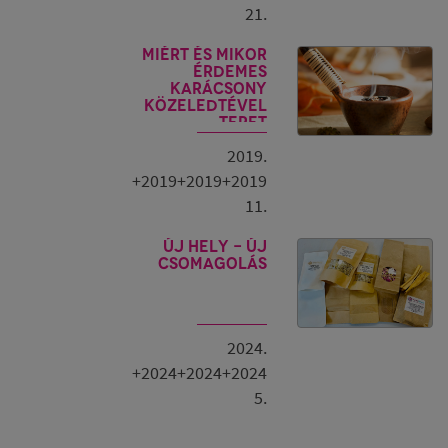
21.
Miért és mikor
érdemes
Karácsony
közeledtével
teret
tisztítani?
2019.
+2019+2019+2019
11.
Új hely - új
csomagolás
2024.
+2024+2024+2024
5.