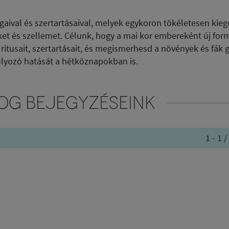
val és szertartásaival, melyek egykoron tökéletesen kiegé
ket és szellemet. Célunk, hogy a mai kor embereként új for
 rítusait, szertartásait, és megismerhesd a növények és fák 
úlyozó hatását a hétköznapokban is.
OG BEJEGYZÉSEINK
1 - 1 