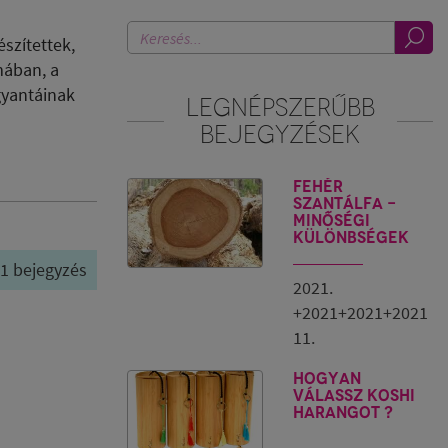
szítettek,
mában, a
gyantáinak
LEGNÉPSZERŰBB
BEJEGYZÉSEK
Fehér
szantálfa -
minőségi
különbségek
/ 1 bejegyzés
2021.
+2021+2021+2021
11.
Hogyan
válassz Koshi
harangot ?