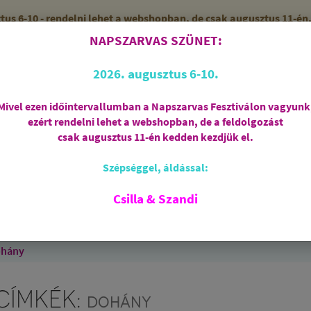
 6-10 - rendelni lehet a webshopban, de csak augusztus 11-én, 
NAPSZARVAS SZÜNET:
56 (SZANDI)
10:00-15:00 ÓRÁIG
2026. augusztus 6-10.
Mivel ezen időintervallumban a Napszarvas Fesztiválon vagyunk
ezért rendelni lehet a webshopban, de a feldolgozást
Regisztráció
csak augusztus 11-én kedden kezdjük el.
Szépséggel, áldással:
RIASZTÁS
AJÁNDÉKCSOMAGOK
FÜSTÖLŐSZE
FEHÉR ZSÁLYA
SPIRIT OF OM
SZAKRÁLIS ÉKSZ
Csilla & Szandi
EK
ANGYALOK
AROMATERÁPIA
JÓGA
ohány
CÍMKÉK:
DOHÁNY