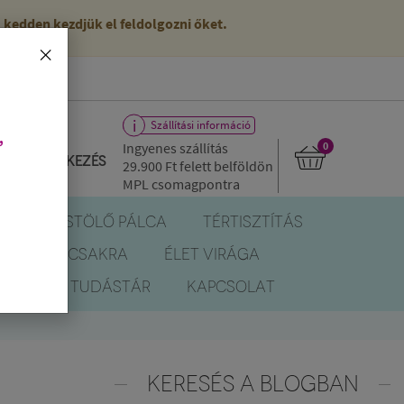
kedden kezdjük el feldolgozni őket.
×
Szállítási információ
,
Ingyenes szállítás
0
Bejelentkezés
29.900 Ft
felett belföldön
MPL csomagpontra
R
FÜSTÖLŐ PÁLCA
TÉRTISZTÍTÁS
EREK
CSAKRA
ÉLET VIRÁGA
BLOG
TUDÁSTÁR
KAPCSOLAT
KERESÉS A BLOGBAN