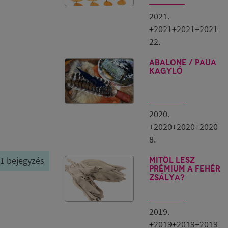
2021.
+2021+2021+2021
22.
ABALONE / PAUA
kagyló
2020.
+2020+2020+2020
8.
/ 1 bejegyzés
Mitől lesz
prémium a fehér
zsálya?
2019.
+2019+2019+2019