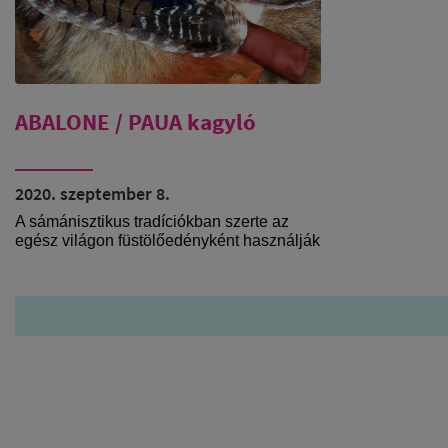
ABALONE / PAUA kagyló
2020. szeptember 8.
A sámánisztikus tradíciókban szerte az
egész világon füstölőedényként használják
ezt a csodálatosan szép és méltóságteljes
kagylóhéjat, meghívva vele a víz elem és a
végtelen óceán energiáját a
szertartásokba.
A héj oldalsó részén végigfutó kicsi lyukak
kifejezetten praktikusak ebből a
szempontból, mert a füstölés során
megfelelő szellőzést biztosítanak, és a héj
maga pedig nagyon kemény, jól ellenáll a
hőnek, ami egy füstölőedénynél