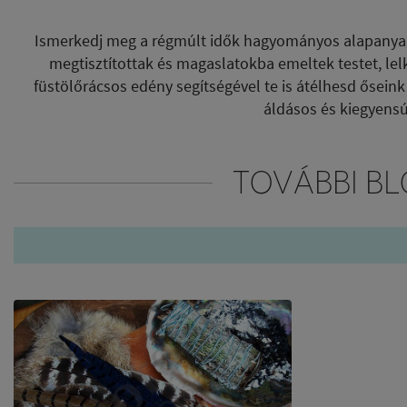
Ismerkedj meg a régmúlt idők hagyományos alapanyagai
megtisztítottak és magaslatokba emeltek testet, lel
füstölőrácsos edény segítségével te is átélhesd őseink
áldásos és kiegyens
TOVÁBBI BL