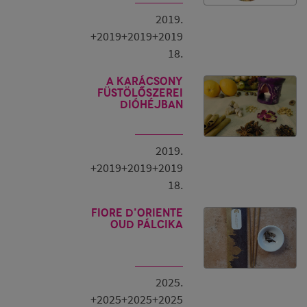
2019.
+2019+2019+2019
18.
A Karácsony
füstölőszerei
dióhéjban
2019.
+2019+2019+2019
18.
Fiore D'Oriente
OUD pálcika
2025.
+2025+2025+2025