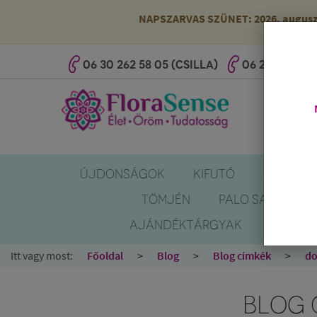
NAPSZARVAS SZÜNET: 2026. augusztus
06 30 262 58 05 (CSILLA)
06 20 527 25 
ÚJDONSÁGOK
KIFUTÓ
SZÚNYOG
TÖMJÉN
PALO SANTO
AJÁNDÉKTÁRGYAK
KÖNYV
Itt vagy most:
Főoldal
Blog
Blog címkék
d
BLOG 