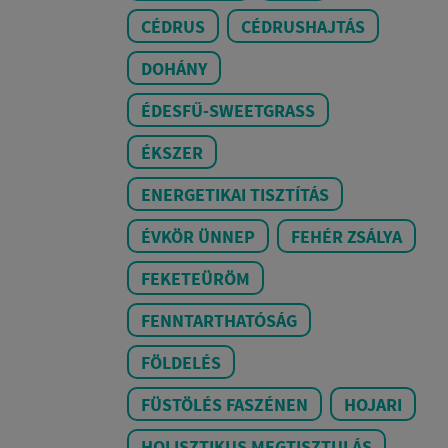
CÉDRUS
CÉDRUSHAJTÁS
DOHÁNY
ÉDESFŰ-SWEETGRASS
ÉKSZER
ENERGETIKAI TISZTÍTÁS
ÉVKÖR ÜNNEP
FEHÉR ZSÁLYA
FEKETEÜRÖM
FENNTARTHATÓSÁG
FÖLDELÉS
FÜSTÖLÉS FASZÉNEN
HOJARI
HOLISZTIKUS MEGTISZTULÁS