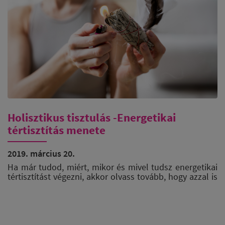
Holisztikus tisztulás -Energetikai
tértisztítás menete
2019. március 20.
Ha már tudod, miért, mikor és mivel tudsz energetikai
tértisztítást végezni, akkor olvass tovább, hogy azzal is
tisztába kerülj, hogy mindezt hogyan tudod
praktikusan kivitelezni bárhol és bármikor.
Az energetikai tértisztítás egy szertartás, azaz rituálé,
mely egy tudatosan végzett cselekvést, cselekvés-