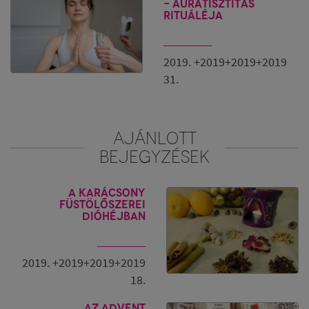
adjunk hálát, hogy most már egy megtisztult,
- Auratisztítás
rituáléja
harmonikus térben élhetünk tovább.
+1 TIPP: A tiszta tér megtartása érdekében, figyeljünk
önmagunkra és érzéseinkre, igyekezzünk a
2019. +2019+2019+2019
diszharmonikus energiákat ( haragot, szomorúságot,
elégedetlenséget ) a megfelelő módon kezelni és
31.
kiadni önmagunkból
Önmagunkra való odafigyelésen túl is tehetünk azért,
hogy a megtisztult tér és a létrejött harmónia jelen
AJÁNLOTT
legyen, kristályok, képek és szakrális szimbólumok
használatával. Ezzel folytatjuk legközelebb! Addig is
BEJEGYZÉSEK
kívánunk Neked megtisztult tereket és friss energiákat.
Magnific
A Karácsony
füstölőszerei
dióhéjban
2019. +2019+2019+2019
18.
Az advent