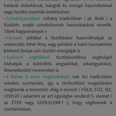
hatását dobolással, hangtál és csengő használatával
vagy tisztító mantrák éneklésével.
Szimbólumokkal:
néhány tradícióban ( pl. Reiki ) a
füstölés erejét szimbólumok használatával növelik.
Tibeti hagyományok s
Fénnyel:
például a tisztításkor használhatjuk az
univerzális fehér fény, vagy például a Saint Germainhez
köthető ibolya szín tisztító energiáját is
Szellemi segítőkkel:
tisztításunkhoz segítségül
hívhatjuk a különféle angyalokat, arkangyalokat,
felemelkedett mestereket is
4 illetve 5 elem meghívásával:
sok ősi tradícióban
minden szertartást, így a tértisztítást megelőzően
meghívták a teremtett világ 4 elemét ( FÖLD, TŰZ, VÍZ,
LEVEGŐ ) valamint az azt egységbe rendező 5. elemet (
az ÉTER vagy SZER-ELEMET ), hogy segítsenek a
szertartásban.