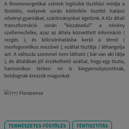
A finomenergetikai szintek legősibb tisztítási módja a
füstölés, melynek során különféle tisztító hatású
növényi gyantákat, szárítmányokat égetünk. A tűz általi
transzformáció során "kiszabadul" a növény
szelleme/lelke, azaz az általa közvetített információ (
rezgés ), és kölcsönhatásba kerül a térrel (
morfogenetikus mezővel ), ezáltal tisztítja / áthangolja
azt. A változás szemmel nem látható ( bár van aki látja
), de általában jól érzékelhető azáltal, hogy egy tiszta,
harmonikus térben mi is kiegyensúlyozottnak,
boldognak érezzük magunkat.
Florasense
TERMÉSZETES FÜSTÖLÉS
TÉRTISZTÍTÁS