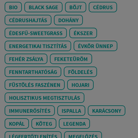
BIO
BLACK SAGE
BÖJT
CÉDRUS
CÉDRUSHAJTÁS
DOHÁNY
ÉDESFŰ-SWEETGRASS
ÉKSZER
ENERGETIKAI TISZTÍTÁS
ÉVKÖR ÜNNEP
FEHÉR ZSÁLYA
FEKETEÜRÖM
FENNTARTHATÓSÁG
FÖLDELÉS
FÜSTÖLÉS FASZÉNEN
HOJARI
HOLISZTIKUS MEGTISZTULÁS
IMMUNERŐSÍTÉS
ISPALLA
KARÁCSONY
KOPÁL
KÖTEG
LEGENDA
LÉGFERTŐTLENÍTÉS
MEGELŐZÉS