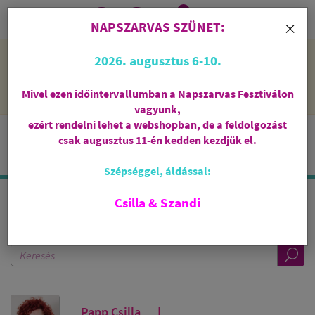
0
i
×
NAPSZARVAS SZÜNET:
NAPSZARVAS SZÜNET: 2026. augusztus 6-10 - rendelni lehet
2026. augusztus 6-10.
a webshopban, de csak augusztus 11-én, kedden kezdjük el
feldolgozni őket.
Mivel ezen időintervallumban a Napszarvas Fesztiválon
vagyunk,
ezért rendelni lehet a webshopban, de a feldolgozást
csak augusztus 11-én kedden kezdjük el.
Szépséggel, áldással:
Csilla & Szandi
KERESÉS A BLOGBAN
Papp Csilla