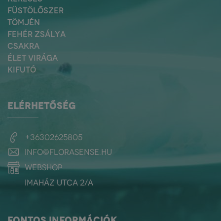
FÜSTÖLŐSZER
TÖMJÉN
FEHÉR ZSÁLYA
CSAKRA
ÉLET VIRÁGA
KIFUTÓ
ELÉRHETŐSÉG
+36302625805
info@florasense.hu
webshop
Imaház utca 2/a
FONTOS INFORMÁCIÓK