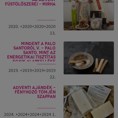
füstölőszerei - mirha
2020. +2020+2020+2020
13.
Mindent a Palo
Santoról V. – Palo
Santo, mint az
energetikai tisztítás
egyik alapkelléke
2019. +2019+2019+2019
22.
Adventi ajándék -
Fényhozó tömjén
szappan
2024. +2024+2024+2024 1.