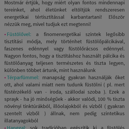
Mostmár értjük, hogy miért olyan fontos mindennapi
tereinket, ahol életünket eltöltjük rendszeresen
energetikai tértisztítással karbantartani! Először
nézzük meg, mivel tudjuk ezt megtenni!
Füstölővel:
a finomenergetikai szintek legősibb
tisztítási módja, mely történhet füstölőpálcikával,
faszenes edénnyel vagy füstölőrácsos edénnyel.
Nagyon fontos, hogy a tisztításhoz használt pálcika és
füstölőanyag teljesen természetes és tiszta legyen,
különben többet ártunk, mint használunk
Térparfümmel:
manapság gyakran használják őket
ott, ahol valami miatt nem tudunk füstölni ( pl. mert
füstérzékelő van - iroda, szállodai szoba ). Ezek a
sprayk - ha jó minőségűek - akkor valódi, 100 % tiszta
növényi tinktúrákból, illóolajokból és vízből ( gyakran
szentelt vízből ) állnak, nem pedig szintetikus
illatanyagokból
Hanggal:
sok tradícióban egészítik ki a füstölés