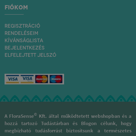
FIÓKOM
REGISZTRÁCIÓ
RENDELÉSEIM
KÍVÁNSÁGLISTA
BEJELENTKEZÉS
ELFELEJTETT JELSZÓ
©
A FloraSense
Kft. által működtetett webshopban és a
hozzá tartozó Tudástárban és Blogon célunk, hogy
megbízható tudásforrást biztosítsunk a természetes