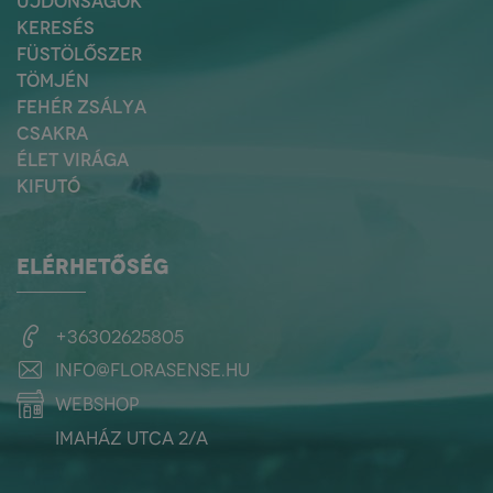
ÚJDONSÁGOK
KERESÉS
FÜSTÖLŐSZER
TÖMJÉN
FEHÉR ZSÁLYA
CSAKRA
ÉLET VIRÁGA
KIFUTÓ
ELÉRHETŐSÉG
+36302625805
info@florasense.hu
webshop
Imaház utca 2/a