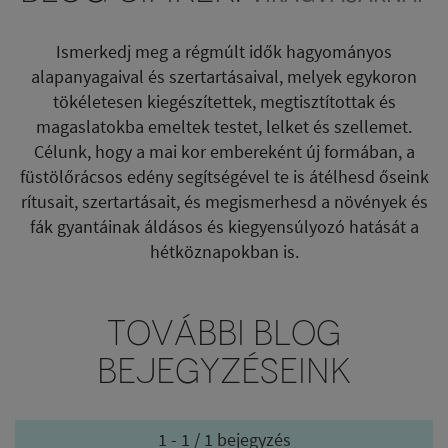
Ismerkedj meg a régmúlt idők hagyományos
alapanyagaival és szertartásaival, melyek egykoron
tökéletesen kiegészítettek, megtisztítottak és
magaslatokba emeltek testet, lelket és szellemet.
Célunk, hogy a mai kor embereként új formában, a
füstölőrácsos edény segítségével te is átélhesd őseink
rítusait, szertartásait, és megismerhesd a növények és
fák gyantáinak áldásos és kiegyensúlyozó hatását a
hétköznapokban is.
TOVÁBBI BLOG
BEJEGYZÉSEINK
1 - 1 / 1 bejegyzés