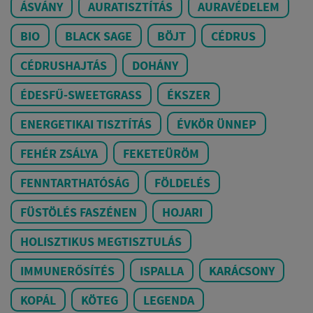
ÁSVÁNY
AURATISZTÍTÁS
AURAVÉDELEM
BIO
BLACK SAGE
BÖJT
CÉDRUS
CÉDRUSHAJTÁS
DOHÁNY
ÉDESFŰ-SWEETGRASS
ÉKSZER
ENERGETIKAI TISZTÍTÁS
ÉVKÖR ÜNNEP
FEHÉR ZSÁLYA
FEKETEÜRÖM
FENNTARTHATÓSÁG
FÖLDELÉS
FÜSTÖLÉS FASZÉNEN
HOJARI
HOLISZTIKUS MEGTISZTULÁS
IMMUNERŐSÍTÉS
ISPALLA
KARÁCSONY
KOPÁL
KÖTEG
LEGENDA