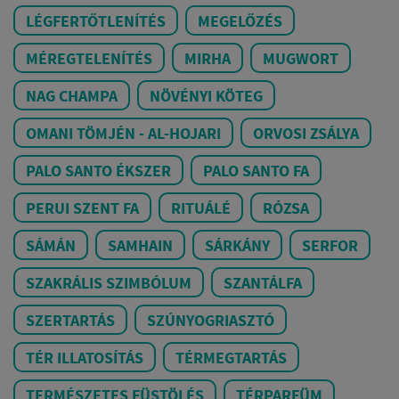
LÉGFERTŐTLENÍTÉS
MEGELŐZÉS
MÉREGTELENÍTÉS
MIRHA
MUGWORT
NAG CHAMPA
NÖVÉNYI KÖTEG
OMANI TÖMJÉN - AL-HOJARI
ORVOSI ZSÁLYA
PALO SANTO ÉKSZER
PALO SANTO FA
PERUI SZENT FA
RITUÁLÉ
RÓZSA
SÁMÁN
SAMHAIN
SÁRKÁNY
SERFOR
SZAKRÁLIS SZIMBÓLUM
SZANTÁLFA
SZERTARTÁS
SZÚNYOGRIASZTÓ
TÉR ILLATOSÍTÁS
TÉRMEGTARTÁS
TERMÉSZETES FÜSTÖLÉS
TÉRPARFÜM