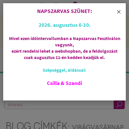
0
i
×
NAPSZARVAS SZÜNET:
NAPSZARVAS SZÜNET: 2026. augusztus 6-10 - rendelni lehet
2026. augusztus 6-10.
a webshopban, de csak augusztus 11-én, kedden kezdjük el
feldolgozni őket.
Mivel ezen időintervallumban a Napszarvas Fesztiválon
vagyunk,
ezért rendelni lehet a webshopban, de a feldolgozást
csak augusztus 11-én kedden kezdjük el.
Szépséggel, áldással:
Csilla & Szandi
KERESÉS A BLOGBAN
BLOG CÍMKÉK:
VIRÁGVASÁRNAP