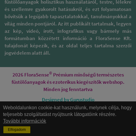
füstölőanyagok holisztikus használatáról, testre, lélekre
és szellemre gyakorolt hatásukról, és ezt folyamatosan
bővítsük a legújabb tapasztalatokkal, tanulmányokkal a
világ minden pontjáról. Az itt publikált tartalmak, legyen
az kép, videó, írott, infografikus vagy bármely más
formátumban közzétett információ a FloraSense Kft.
tulajdonát képezik, és az oldal teljes tartalma szerzői
jogvédelem alatt áll.
©
2026 FloraSense
Prémium minőségű természetes
füstölőanyagok és ezoterikus kiegészítők webshop.
Minden jog fenntartva
Designed by Gurustudio
Weboldalunkon cookie-kat használunk, melynek célja, hogy
Honlapkészítés
teljesebb szolgáltatást nyújtsunk látogatóink részére.
További információk
Elfogadom