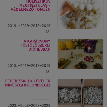
Holisztikus
megtisztulás -
Védelmező tömjén
2019. +2019+2019+2019
18.
A Karácsony
füstölőszerei
dióhéjban
2019. +2019+2019+2019
18.
Fehér zsálya levelek
minőségi különbségei
2023. +2023+2023+2023