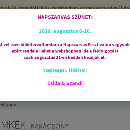
 6-10 - rendelni lehet a webshopban, de csak augusztus 11-én, 
NAPSZARVAS SZÜNET:
56 (SZANDI)
ZÁRVA
2026. augusztus 6-10.
Mivel ezen időintervallumban a Napszarvas Fesztiválon vagyunk
ezért rendelni lehet a webshopban, de a feldolgozást
Regisztráció
csak augusztus 11-én kedden kezdjük el.
Szépséggel, áldással:
RIASZTÁS
AJÁNDÉKCSOMAGOK
FÜSTÖLŐSZE
FEHÉR ZSÁLYA
SPIRIT OF OM
SZAKRÁLIS ÉKSZ
Csilla & Szandi
EK
ANGYALOK
AROMATERÁPIA
JÓGA
rácsony
ÍMKÉK:
KARÁCSONY