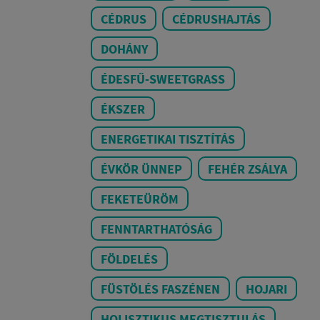
CÉDRUS
CÉDRUSHAJTÁS
DOHÁNY
ÉDESFŰ-SWEETGRASS
ÉKSZER
ENERGETIKAI TISZTÍTÁS
ÉVKÖR ÜNNEP
FEHÉR ZSÁLYA
FEKETEÜRÖM
FENNTARTHATÓSÁG
FÖLDELÉS
FÜSTÖLÉS FASZÉNEN
HOJARI
HOLISZTIKUS MEGTISZTULÁS