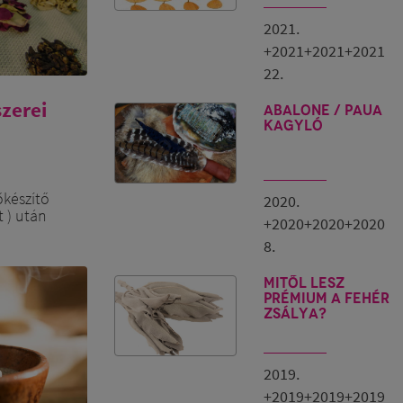
2021.
+2021+2021+2021
22.
zerei
ABALONE / PAUA
kagyló
őkészítő
2020.
t ) után
+2020+2020+2020
ől
8.
gséggel,
gtölteni az
ácsonyra
Mitől lesz
prémium a fehér
ékek is
zsálya?
Itt el kell
erű narancs-
t füstölve
edig a
2019.
a intenzív
+2019+2019+2019