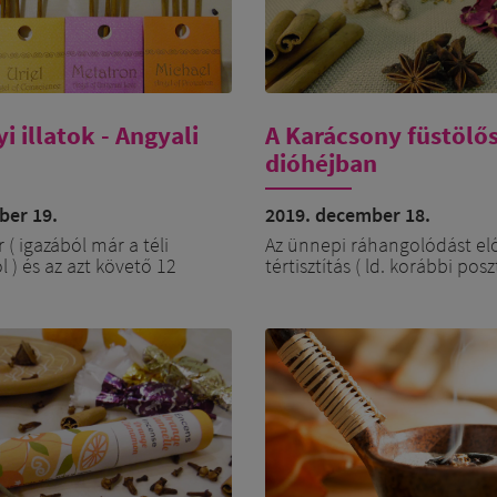
i illatok - Angyali
A Karácsony füstölős
dióhéjban
ber 19.
2019. december 18.
( igazából már a téli
Az ünnepi ráhangolódást el
 ) és az azt követő 12
tértisztítás ( ld. korábbi posz
akán és nappalon különösen
nagyon sokféle füstölőszerb
ol a világok között, hogy a
válogathatunk, melyek mele
nylények, mint az angyalok,
örömmel, fénnyel tudják me
arkangyalok, felemelkedett
ünnepet. A kifejezetten Kar
istenségek még
ajánlott ünnepi füstölőkever
n tudjanak segíteni nekünk
ezekből készült kompozíciók. 
a felemelkedésben, a
felejtenünk a nagyon népsz
fény és a krisztusi minőség
fahéj vagy rózsa illatot, mer
ében.
sem a narancshéjnak, sem p
rózsasziromnak nincs annyir
azonban kérni kell, és a