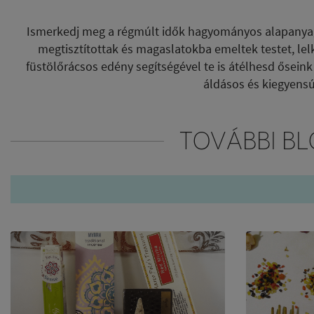
Ismerkedj meg a régmúlt idők hagyományos alapanyagai
megtisztítottak és magaslatokba emeltek testet, lel
füstölőrácsos edény segítségével te is átélhesd őseink
áldásos és kiegyens
TOVÁBBI BL