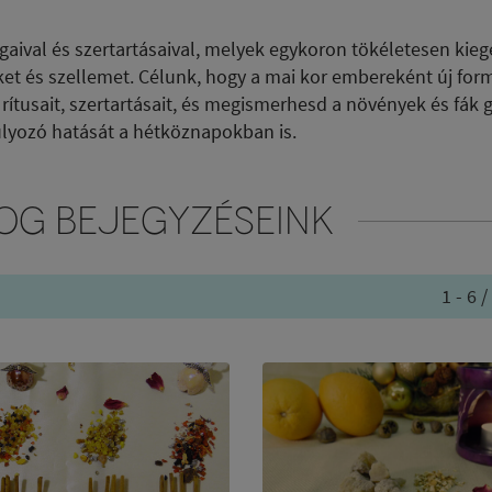
val és szertartásaival, melyek egykoron tökéletesen kiegé
ket és szellemet. Célunk, hogy a mai kor embereként új for
 rítusait, szertartásait, és megismerhesd a növények és fák 
úlyozó hatását a hétköznapokban is.
OG BEJEGYZÉSEINK
1 - 6 