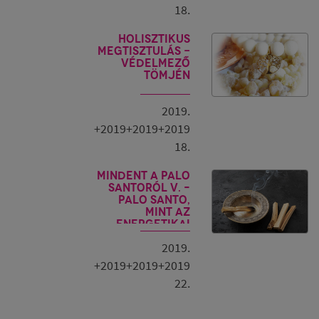
everék,
18.
s alkalmával
kívánok
ert arra
Holisztikus
ő, és az így
megtisztulás -
 jobban
Védelmező
ákat. Hiszen
tömjén
teni már nem
2019.
n kedved
+2019+2019+2019
sz pozitív
18.
 illóolajjal,
ekkel és ezek
Mindent a Palo
Santoról V. –
rok.
Palo Santo,
kívánok
mint az
energetikai
tisztítás egyik
2019.
alapkelléke
+2019+2019+2019
22.