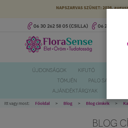
NAPSZARVAS SZÜNET: 2026. augusztus
06 30 262 58 05 (CSILLA)
06 20 527 25 
ÚJDONSÁGOK
KIFUTÓ
SZÚNYOG
TÖMJÉN
PALO SANTO
AJÁNDÉKTÁRGYAK
KÖNYV
Itt vagy most:
Főoldal
Blog
Blog címkék
Ka
BLOG C