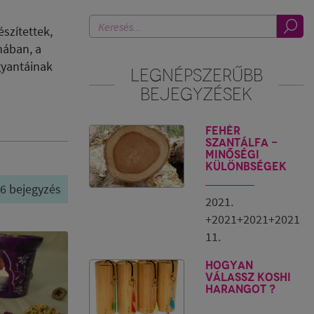
szítettek,
mában, a
gyantáinak
LEGNÉPSZERŰBB
BEJEGYZÉSEK
Fehér
szantálfa -
minőségi
különbségek
/ 6 bejegyzés
2021.
+2021+2021+2021
11.
Hogyan
válassz Koshi
harangot ?