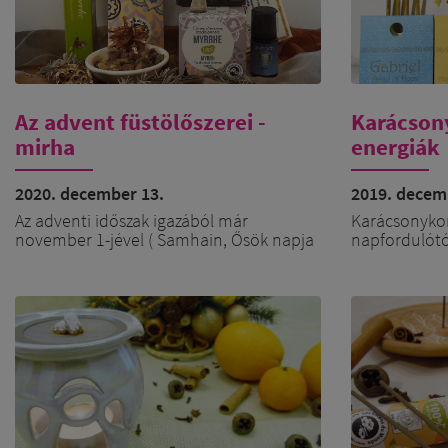
Az advent füstölőszerei -
Karácsony
mirha
energiák
2020. december 13.
2019. decem
Az adventi időszak igazából már
Karácsonykor 
november 1-jével ( Samhain, Ősök napja
napfordulótól
) elkezdődik, tehát nem 4 hanem 6 hétig
mágikus éjsz
tart. A görög katolikus tradícióban a mai
vékony a fáty
napig 6 gyertyát gyújtanak.
különböző fé
őrangyalok, 
A természetben ez a teljes elcsendesülés
mesterek és 
és befelé fordulás és a várakozás ideje, és
intenzívebbe
ha csak egyetlen füstölőszert lehetne
embereknek 
ehhez az időszakhoz rendelni, akkor
bennünk élő 
kétség kívül a mirha lenne az.
megszületés
A mirha nehéz, súlyos, kesernyés, fanyar
Segítségüket 