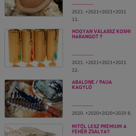
kitermelését, felhasználását és forgalmazását Peruban,
2021. +2021+2021+2021
így az általuk minősített fa ( és az abból készült ékszer
vagy más termék ) garantáltan olyan fából készül, ami
11.
természetesen dőlt ki és hagyták legalább 3 évet
pihenni a földön, hogy gazdagabb legyen az aromája.
Hogyan válassz Koshi
A nálunk készleten lévő összes PALO SANTO
harangot ?
termék SERFOR minősített, ezt a beszállítóink
garantálják.
Illúzióink azonban ne legyenek: Dél-Amerika nagy,
és a többi országban mint pl. Ecuador vagy Bolívia
2021. +2021+2021+2021
semmilyen korlátozás nem él, így szabadon lehet
22.
kizsákmányolni a Földet.
Vásárlóként te döntesz, hogy mit és mennyiért
ABALONE / PAUA
vásárolsz, minek adsz energiát és minek nem.
kagyló
Fotó: Flickr
2020. +2020+2020+2020 8.
Mitől lesz prémium a
fehér zsálya?