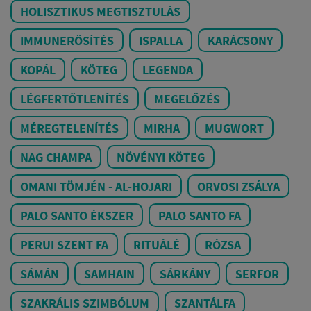
HOLISZTIKUS MEGTISZTULÁS
IMMUNERŐSÍTÉS
ISPALLA
KARÁCSONY
KOPÁL
KÖTEG
LEGENDA
LÉGFERTŐTLENÍTÉS
MEGELŐZÉS
MÉREGTELENÍTÉS
MIRHA
MUGWORT
NAG CHAMPA
NÖVÉNYI KÖTEG
OMANI TÖMJÉN - AL-HOJARI
ORVOSI ZSÁLYA
PALO SANTO ÉKSZER
PALO SANTO FA
PERUI SZENT FA
RITUÁLÉ
RÓZSA
SÁMÁN
SAMHAIN
SÁRKÁNY
SERFOR
SZAKRÁLIS SZIMBÓLUM
SZANTÁLFA