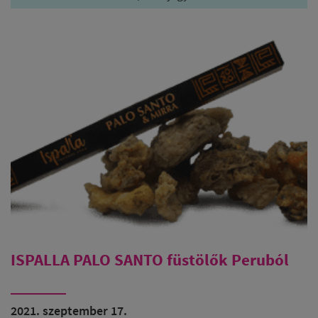
ISPALLA PALO SANTO füstölők Peruból
2021. szeptember 17.