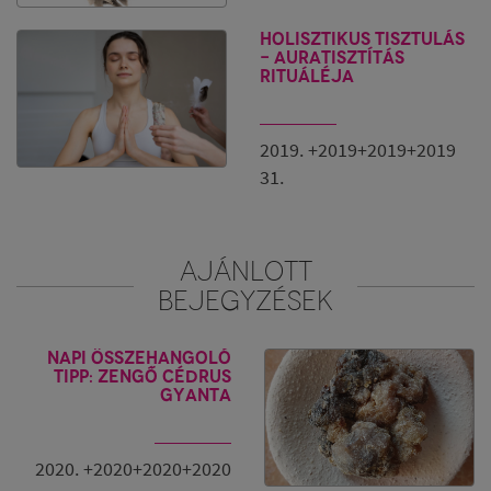
Berk
Holisztikus tisztulás
- Auratisztítás
rituáléja
2019. +2019+2019+2019
31.
AJÁNLOTT
BEJEGYZÉSEK
Napi összehangoló
tipp: Zengő cédrus
gyanta
2020. +2020+2020+2020