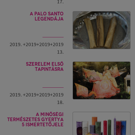
17.
A Palo Santo
legendája
2019. +2019+2019+2019
13.
Szerelem első
tapintásra
2019. +2019+2019+2019
18.
A minőségi
természetes gyertya
5 ismertetőjele