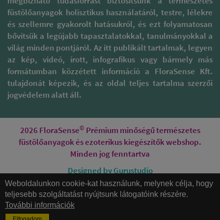
megbízható tudásforrást biztosítsunk a természetes
füstölőanyagok holisztikus használatáról, testre, lélekre
és szellemre gyakorolt hatásukról, és ezt folyamatosan
bővítsük a legújabb tapasztalatokkal, tanulmányokkal a
világ minden pontjáról. Az itt publikált tartalmak, legyen
az kép, videó, írott, infografikus vagy bármely más
formátumban közzétett információ a FloraSense Kft.
tulajdonát képezik, és az oldal teljes tartalma szerzői
jogvédelem alatt áll.
©
2026 FloraSense
Prémium minőségű természetes
füstölőanyagok és ezoterikus kiegészítők webshop.
Minden jog fenntartva
Designed by Gurustudio
Weboldalunkon cookie-kat használunk, melynek célja, hogy
Honlapkészítés
teljesebb szolgáltatást nyújtsunk látogatóink részére.
További információk
Elfogadom