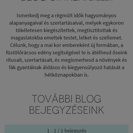
Ismerkedj meg a régmúlt idők hagyományos
alapanyagaival és szertartásaival, melyek egykoron
tökéletesen kiegészítettek, megtisztítottak és
magaslatokba emeltek testet, lelket és szellemet.
Célunk, hogy a mai kor embereként új formában, a
füstölőrácsos edény segítségével te is átélhesd őseink
rítusait, szertartásait, és megismerhesd a növények és
fák gyantáinak áldásos és kiegyensúlyozó hatását a
hétköznapokban is.
TOVÁBBI BLOG
BEJEGYZÉSEINK
1 - 2 / 2 bejegyzés