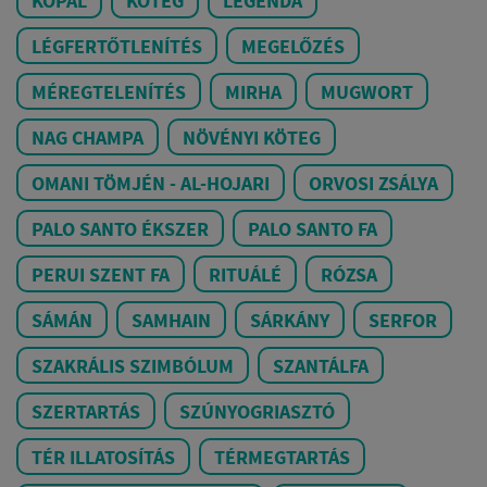
KOPÁL
KÖTEG
LEGENDA
LÉGFERTŐTLENÍTÉS
MEGELŐZÉS
MÉREGTELENÍTÉS
MIRHA
MUGWORT
NAG CHAMPA
NÖVÉNYI KÖTEG
OMANI TÖMJÉN - AL-HOJARI
ORVOSI ZSÁLYA
PALO SANTO ÉKSZER
PALO SANTO FA
PERUI SZENT FA
RITUÁLÉ
RÓZSA
SÁMÁN
SAMHAIN
SÁRKÁNY
SERFOR
SZAKRÁLIS SZIMBÓLUM
SZANTÁLFA
SZERTARTÁS
SZÚNYOGRIASZTÓ
TÉR ILLATOSÍTÁS
TÉRMEGTARTÁS