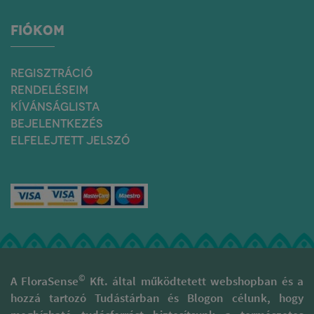
FIÓKOM
REGISZTRÁCIÓ
RENDELÉSEIM
KÍVÁNSÁGLISTA
BEJELENTKEZÉS
ELFELEJTETT JELSZÓ
©
A FloraSense
Kft. által működtetett webshopban és a
hozzá tartozó Tudástárban és Blogon célunk, hogy