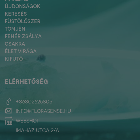
ÚJDONSÁGOK
KERESÉS
FÜSTÖLŐSZER
TÖMJÉN
FEHÉR ZSÁLYA
CSAKRA
ÉLET VIRÁGA
KIFUTÓ
ELÉRHETŐSÉG
+36302625805
info@florasense.hu
webshop
Imaház utca 2/a