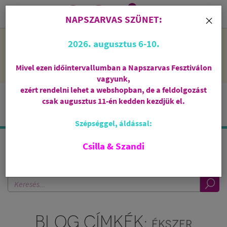
0
i
×
NAPSZARVAS SZÜNET:
NAPSZARVAS SZÜNET: 2026. augusztus 6-10 - rendelni lehet
2026. augusztus 6-10.
a webshopban, de csak augusztus 11-én, kedden kezdjük el
feldolgozni őket.
Mivel ezen időintervallumban a Napszarvas Fesztiválon
vagyunk,
ezért rendelni lehet a webshopban, de a feldolgozást
csak augusztus 11-én kedden kezdjük el.
Szépséggel, áldással:
Csilla & Szandi
KERESÉS A BLOGBAN
BLOG CÍMKÉK:
ÉKSZER