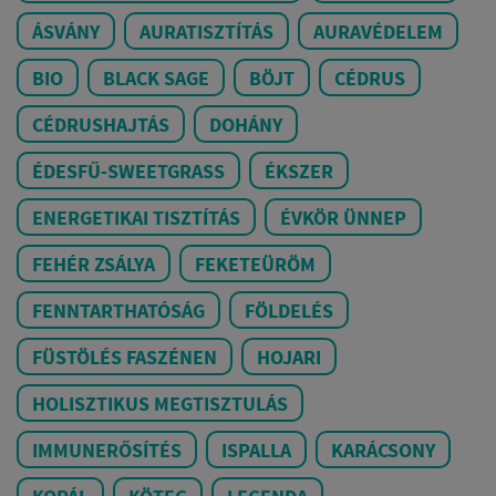
ÁSVÁNY
AURATISZTÍTÁS
AURAVÉDELEM
BIO
BLACK SAGE
BÖJT
CÉDRUS
CÉDRUSHAJTÁS
DOHÁNY
ÉDESFŰ-SWEETGRASS
ÉKSZER
ENERGETIKAI TISZTÍTÁS
ÉVKÖR ÜNNEP
FEHÉR ZSÁLYA
FEKETEÜRÖM
FENNTARTHATÓSÁG
FÖLDELÉS
FÜSTÖLÉS FASZÉNEN
HOJARI
HOLISZTIKUS MEGTISZTULÁS
IMMUNERŐSÍTÉS
ISPALLA
KARÁCSONY