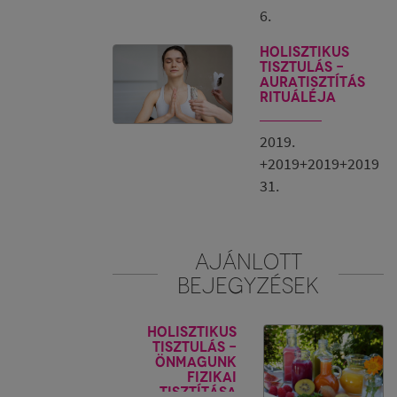
6.
Holisztikus
tisztulás -
Auratisztítás
rituáléja
2019.
+2019+2019+2019
31.
AJÁNLOTT
BEJEGYZÉSEK
Holisztikus
tisztulás -
Önmagunk
fizikai
tisztítása