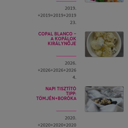
2019.
+2019+2019+2019
23.
Copal Blanco -
a kopálok
királynője
2026.
+2026+2026+2026
4.
Napi tisztító
tipp:
tömjén+boróka
2020.
+2020+2020+2020