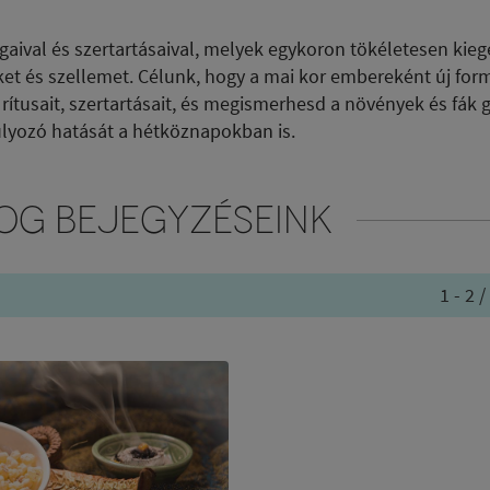
val és szertartásaival, melyek egykoron tökéletesen kiegé
ket és szellemet. Célunk, hogy a mai kor embereként új for
 rítusait, szertartásait, és megismerhesd a növények és fák 
úlyozó hatását a hétköznapokban is.
OG BEJEGYZÉSEINK
1 - 2 