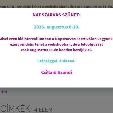
 6-10 - rendelni lehet a webshopban, de csak augusztus 11-én, 
NAPSZARVAS SZÜNET:
56 (SZANDI)
ZÁRVA
2026. augusztus 6-10.
Mivel ezen időintervallumban a Napszarvas Fesztiválon vagyunk
ezért rendelni lehet a webshopban, de a feldolgozást
Regisztráció
csak augusztus 11-én kedden kezdjük el.
Szépséggel, áldással:
RIASZTÁS
AJÁNDÉKCSOMAGOK
FÜSTÖLŐSZE
FEHÉR ZSÁLYA
SPIRIT OF OM
SZAKRÁLIS ÉKSZ
Csilla & Szandi
EK
ANGYALOK
AROMATERÁPIA
JÓGA
elem
 CÍMKÉK:
4 ELEM