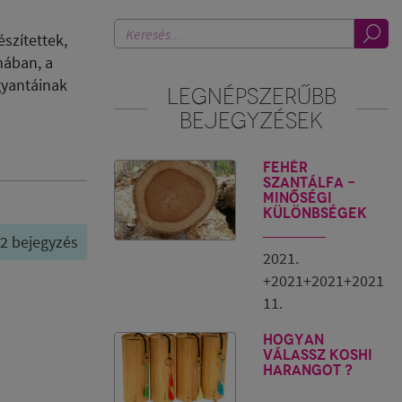
szítettek,
mában, a
gyantáinak
LEGNÉPSZERŰBB
BEJEGYZÉSEK
Fehér
szantálfa -
minőségi
különbségek
/ 2 bejegyzés
2021.
+2021+2021+2021
11.
Hogyan
válassz Koshi
harangot ?