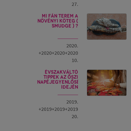
27.
Mi fán terem a
növényi köteg (
smudge ) ?
2020.
+2020+2020+2020
10.
Évszakváltó
tippek az őszi
napéjegyenlőség
idején
2019.
+2019+2019+2019
20.