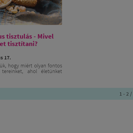
s tisztulás - Mivel
et tisztítani?
s 17.
ük, hogy miért olyan fontos
tereinket, ahol életünket
rendszeresen energetikai
sal karbantartani! Először
mivel tudjuk ezt megtenni!
1 - 2 
vel:
a finomenergetikai
 legősibb tisztítási módja,
rténhet füstölőpálcikával,
enes edénnyel vagy
őrácsos edénnyel. Nagyon
 hogy a tisztításhoz használt
a és füstölőanyag teljesen