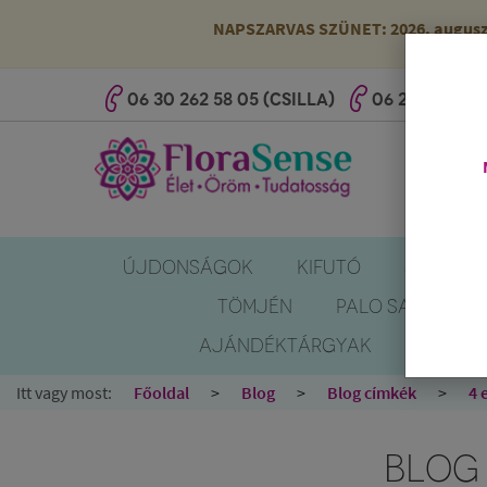
NAPSZARVAS SZÜNET: 2026. augusztus
06 30 262 58 05 (CSILLA)
06 20 527 25 
ÚJDONSÁGOK
KIFUTÓ
SZÚNYOG
TÖMJÉN
PALO SANTO
AJÁNDÉKTÁRGYAK
KÖNYV
Itt vagy most:
Főoldal
Blog
Blog címkék
4 
BLOG