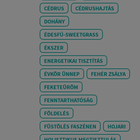
CÉDRUS
CÉDRUSHAJTÁS
DOHÁNY
ÉDESFŰ-SWEETGRASS
ÉKSZER
ENERGETIKAI TISZTÍTÁS
ÉVKÖR ÜNNEP
FEHÉR ZSÁLYA
FEKETEÜRÖM
FENNTARTHATÓSÁG
FÖLDELÉS
FÜSTÖLÉS FASZÉNEN
HOJARI
HOLISZTIKUS MEGTISZTULÁS