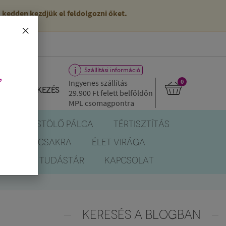
kedden kezdjük el feldolgozni őket.
×
Szállítási információ
,
Ingyenes szállítás
0
Bejelentkezés
29.900 Ft
felett belföldön
MPL csomagpontra
R
FÜSTÖLŐ PÁLCA
TÉRTISZTÍTÁS
EREK
CSAKRA
ÉLET VIRÁGA
BLOG
TUDÁSTÁR
KAPCSOLAT
KERESÉS A BLOGBAN