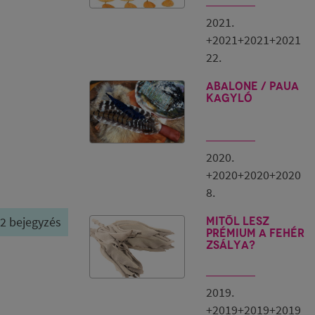
2021.
+2021+2021+2021
22.
ABALONE / PAUA
kagyló
2020.
+2020+2020+2020
8.
/ 2 bejegyzés
Mitől lesz
prémium a fehér
zsálya?
2019.
+2019+2019+2019