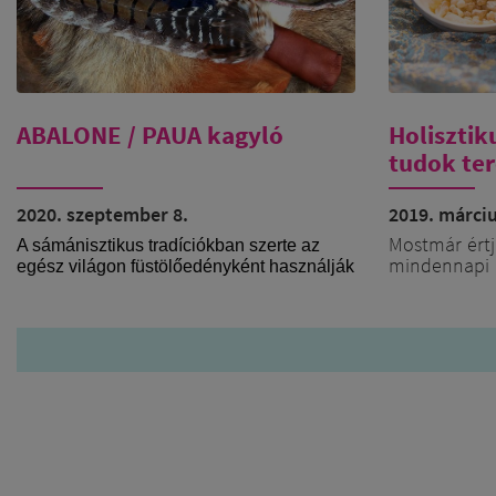
ABALONE / PAUA kagyló
Holisztiku
tudok ter
2020. szeptember 8.
2019. márciu
Mostmár értj
A sámánisztikus tradíciókban szerte az
mindennapi 
egész világon füstölőedényként használják
eltöltjük 
ezt a csodálatosan szép és méltóságteljes
tértisztítás
kagylóhéjat, meghívva vele a víz elem és a
nézzük meg, 
végtelen óceán energiáját a
szertartásokba.
Füstölő
A héj oldalsó részén végigfutó kicsi lyukak
szintek
kifejezetten praktikusak ebből a
mely tö
szempontból, mert a füstölés során
fasz
megfelelő szellőzést biztosítanak, és a héj
füstöl
maga pedig nagyon kemény, jól ellenáll a
fontos,
hőnek, ami egy füstölőedénynél
pálcik