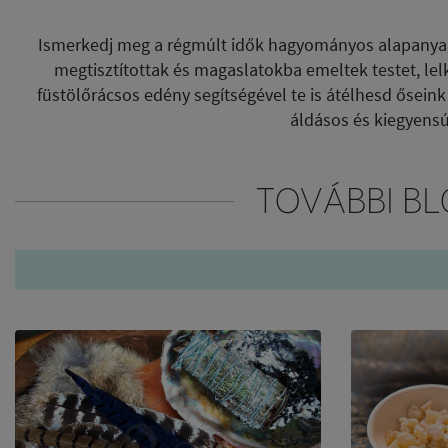
Ismerkedj meg a régmúlt idők hagyományos alapanyagai
megtisztítottak és magaslatokba emeltek testet, lel
füstölőrácsos edény segítségével te is átélhesd őseink
áldásos és kiegyens
TOVÁBBI BL