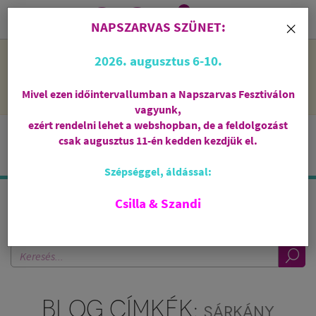
0
i
×
NAPSZARVAS SZÜNET:
NAPSZARVAS SZÜNET: 2026. augusztus 6-10 - rendelni lehet
2026. augusztus 6-10.
a webshopban, de csak augusztus 11-én, kedden kezdjük el
feldolgozni őket.
Mivel ezen időintervallumban a Napszarvas Fesztiválon
vagyunk,
ezért rendelni lehet a webshopban, de a feldolgozást
csak augusztus 11-én kedden kezdjük el.
Szépséggel, áldással:
Csilla & Szandi
KERESÉS A BLOGBAN
BLOG CÍMKÉK:
SÁRKÁNY