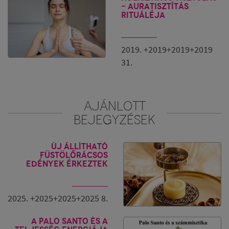
- Auratisztítás
rituáléja
2019. +2019+2019+2019
31.
AJÁNLOTT
BEJEGYZÉSEK
Új állítható
füstölőrácsos
edények érkeztek
2025. +2025+2025+2025 8.
A Palo Santo és a