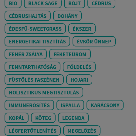
BIO
BLACK SAGE
BÖJT
CÉDRUS
CÉDRUSHAJTÁS
DOHÁNY
ÉDESFŰ-SWEETGRASS
ÉKSZER
ENERGETIKAI TISZTÍTÁS
ÉVKÖR ÜNNEP
FEHÉR ZSÁLYA
FEKETEÜRÖM
FENNTARTHATÓSÁG
FÖLDELÉS
FÜSTÖLÉS FASZÉNEN
HOJARI
HOLISZTIKUS MEGTISZTULÁS
IMMUNERŐSÍTÉS
ISPALLA
KARÁCSONY
KOPÁL
KÖTEG
LEGENDA
LÉGFERTŐTLENÍTÉS
MEGELŐZÉS