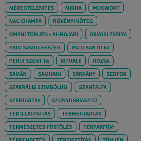
MÉREGTELENÍTÉS
MIRHA
MUGWORT
NAG CHAMPA
NÖVÉNYI KÖTEG
OMANI TÖMJÉN - AL-HOJARI
ORVOSI ZSÁLYA
PALO SANTO ÉKSZER
PALO SANTO FA
PERUI SZENT FA
RITUÁLÉ
RÓZSA
SÁMÁN
SAMHAIN
SÁRKÁNY
SERFOR
SZAKRÁLIS SZIMBÓLUM
SZANTÁLFA
SZERTARTÁS
SZÚNYOGRIASZTÓ
TÉR ILLATOSÍTÁS
TÉRMEGTARTÁS
TERMÉSZETES FÜSTÖLÉS
TÉRPARFÜM
TÉRRENDEZÉS
TÉRTISZTÍTÁS
TÖMJÉN