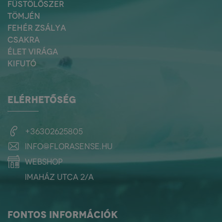
FÜSTÖLŐSZER
TÖMJÉN
FEHÉR ZSÁLYA
CSAKRA
ÉLET VIRÁGA
KIFUTÓ
ELÉRHETŐSÉG
+36302625805
info@florasense.hu
webshop
Imaház utca 2/a
FONTOS INFORMÁCIÓK