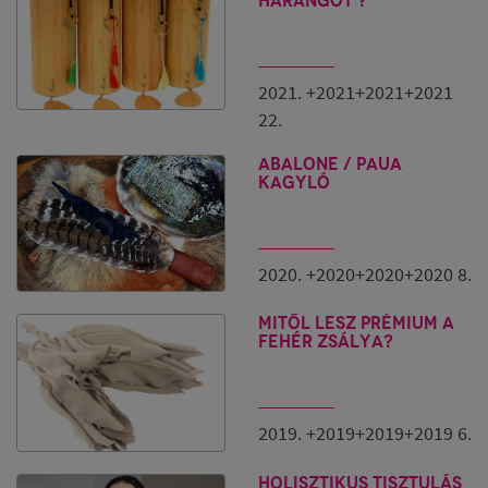
harangot ?
Ha úgy érzed, használd:
https://bit.ly/31x7xNk
A keverékről ennél bővebben egy korábbi
blogbejegyzésben olvashatsz:
https://florasense.hu/blog/napi-tisztito-tipp-al-hojari-
2021. +2021+2021+2021
tomjen--palo-santo
22.
ABALONE / PAUA
kagyló
2020. +2020+2020+2020 8.
Mitől lesz prémium a
fehér zsálya?
2019. +2019+2019+2019 6.
Holisztikus tisztulás