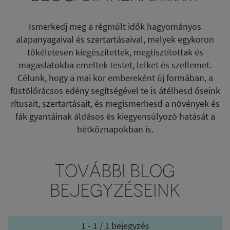
Ismerkedj meg a régmúlt idők hagyományos
alapanyagaival és szertartásaival, melyek egykoron
tökéletesen kiegészítettek, megtisztítottak és
magaslatokba emeltek testet, lelket és szellemet.
Célunk, hogy a mai kor embereként új formában, a
füstölőrácsos edény segítségével te is átélhesd őseink
rítusait, szertartásait, és megismerhesd a növények és
fák gyantáinak áldásos és kiegyensúlyozó hatását a
hétköznapokban is.
TOVÁBBI BLOG
BEJEGYZÉSEINK
1 - 1 / 1 bejegyzés