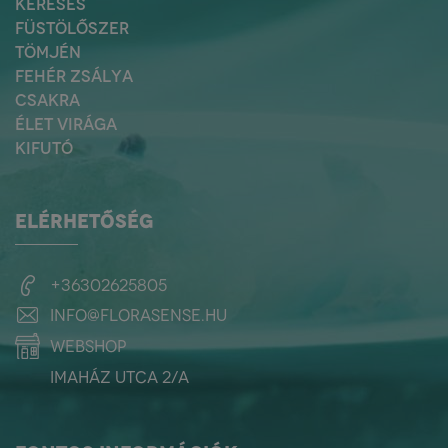
KERESÉS
FÜSTÖLŐSZER
TÖMJÉN
FEHÉR ZSÁLYA
CSAKRA
ÉLET VIRÁGA
KIFUTÓ
ELÉRHETŐSÉG
+36302625805
info@florasense.hu
webshop
Imaház utca 2/a