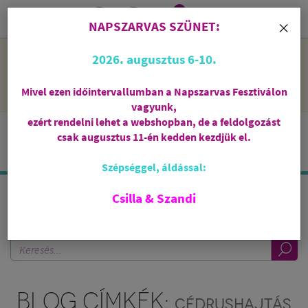
0
i
×
NAPSZARVAS SZÜNET:
NAPSZARVAS SZÜNET: 2026. augusztus 6-10 - rendelni lehet
2026. augusztus 6-10.
a webshopban, de csak augusztus 11-én, kedden kezdjük el
feldolgozni őket.
Mivel ezen időintervallumban a Napszarvas Fesztiválon
vagyunk,
ezért rendelni lehet a webshopban, de a feldolgozást
csak augusztus 11-én kedden kezdjük el.
Szépséggel, áldással:
Csilla & Szandi
KERESÉS A BLOGBAN
BLOG CÍMKÉK:
CÉDRUSHAJTÁS