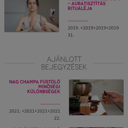
- Auratisztítás
rituáléja
2019. +2019+2019+2019
31.
AJÁNLOTT
BEJEGYZÉSEK
Nag Champa füstölő
minőségi
különbségek
2021. +2021+2021+2021
22.