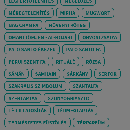
LÉGFERTŐTLENÍTÉS
MEGELŐZÉS
MÉREGTELENÍTÉS
MIRHA
MUGWORT
NAG CHAMPA
NÖVÉNYI KÖTEG
OMANI TÖMJÉN - AL-HOJARI
ORVOSI ZSÁLYA
PALO SANTO ÉKSZER
PALO SANTO FA
PERUI SZENT FA
RITUÁLÉ
RÓZSA
SÁMÁN
SAMHAIN
SÁRKÁNY
SERFOR
SZAKRÁLIS SZIMBÓLUM
SZANTÁLFA
SZERTARTÁS
SZÚNYOGRIASZTÓ
TÉR ILLATOSÍTÁS
TÉRMEGTARTÁS
TERMÉSZETES FÜSTÖLÉS
TÉRPARFÜM