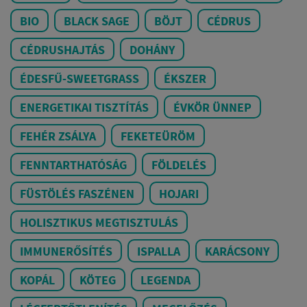
BIO
BLACK SAGE
BÖJT
CÉDRUS
CÉDRUSHAJTÁS
DOHÁNY
ÉDESFŰ-SWEETGRASS
ÉKSZER
ENERGETIKAI TISZTÍTÁS
ÉVKÖR ÜNNEP
FEHÉR ZSÁLYA
FEKETEÜRÖM
FENNTARTHATÓSÁG
FÖLDELÉS
FÜSTÖLÉS FASZÉNEN
HOJARI
HOLISZTIKUS MEGTISZTULÁS
IMMUNERŐSÍTÉS
ISPALLA
KARÁCSONY
KOPÁL
KÖTEG
LEGENDA