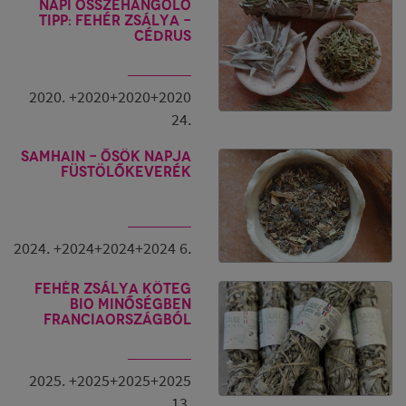
Napi összehangoló
tipp: fehér zsálya -
cédrus
2020. +2020+2020+2020
24.
Samhain - Ősök napja
füstölőkeverék
2024. +2024+2024+2024 6.
Fehér zsálya köteg
BIO minőségben
Franciaországból
2025. +2025+2025+2025
13.