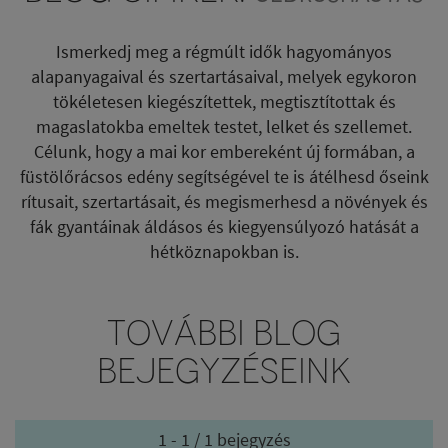
Ismerkedj meg a régmúlt idők hagyományos
alapanyagaival és szertartásaival, melyek egykoron
tökéletesen kiegészítettek, megtisztítottak és
magaslatokba emeltek testet, lelket és szellemet.
Célunk, hogy a mai kor embereként új formában, a
füstölőrácsos edény segítségével te is átélhesd őseink
rítusait, szertartásait, és megismerhesd a növények és
fák gyantáinak áldásos és kiegyensúlyozó hatását a
hétköznapokban is.
TOVÁBBI BLOG
BEJEGYZÉSEINK
1 - 1 / 1 bejegyzés