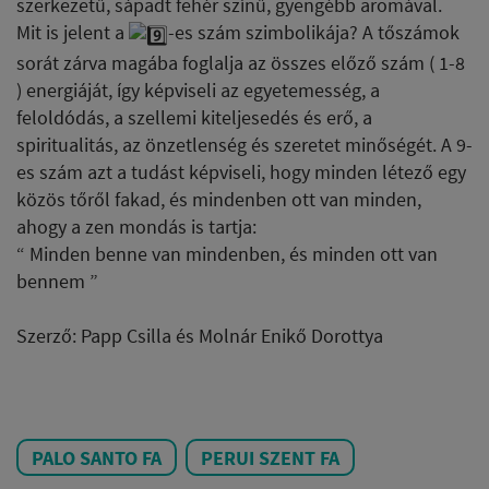
szerkezetű, sápadt fehér színű, gyengébb aromával.
Mit is jelent a
-es szám szimbolikája? A tőszámok
sorát zárva magába foglalja az összes előző szám ( 1-8
) energiáját, így képviseli az egyetemesség, a
feloldódás, a szellemi kiteljesedés és erő, a
spiritualitás, az önzetlenség és szeretet minőségét. A 9-
es szám azt a tudást képviseli, hogy minden létező egy
közös tőről fakad, és mindenben ott van minden,
ahogy a zen mondás is tartja:
“ Minden benne van mindenben, és minden ott van
bennem ”
Szerző: Papp Csilla és Molnár Enikő Dorottya
PALO SANTO FA
PERUI SZENT FA