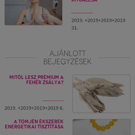
időben.
Szerző: Papp Csilla és Molnár Enikő Dorottya
2019. +2019+2019+2019
Pixabay
31.
AJÁNLOTT
BEJEGYZÉSEK
Mitől lesz prémium a
fehér zsálya?
2019. +2019+2019+2019 6.
A tömjén ékszerek
energetikai tisztítása