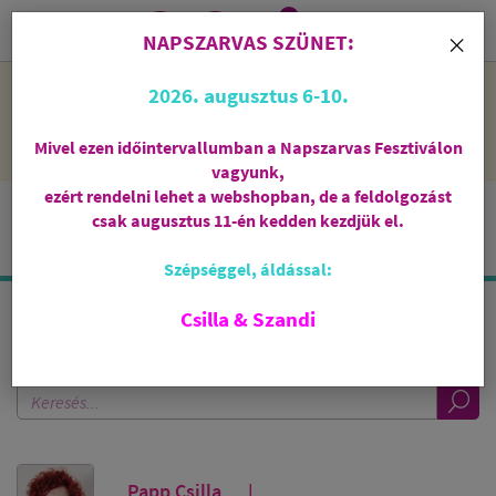
0
i
×
NAPSZARVAS SZÜNET:
NAPSZARVAS SZÜNET: 2026. augusztus 6-10 - rendelni lehet
2026. augusztus 6-10.
a webshopban, de csak augusztus 11-én, kedden kezdjük el
feldolgozni őket.
Mivel ezen időintervallumban a Napszarvas Fesztiválon
vagyunk,
ezért rendelni lehet a webshopban, de a feldolgozást
csak augusztus 11-én kedden kezdjük el.
Szépséggel, áldással:
Csilla & Szandi
KERESÉS A BLOGBAN
Papp Csilla