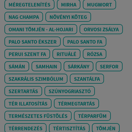
MÉREGTELENÍTÉS
MIRHA
MUGWORT
NAG CHAMPA
NÖVÉNYI KÖTEG
OMANI TÖMJÉN - AL-HOJARI
ORVOSI ZSÁLYA
PALO SANTO ÉKSZER
PALO SANTO FA
PERUI SZENT FA
RITUÁLÉ
RÓZSA
SÁMÁN
SAMHAIN
SÁRKÁNY
SERFOR
SZAKRÁLIS SZIMBÓLUM
SZANTÁLFA
SZERTARTÁS
SZÚNYOGRIASZTÓ
TÉR ILLATOSÍTÁS
TÉRMEGTARTÁS
TERMÉSZETES FÜSTÖLÉS
TÉRPARFÜM
TÉRRENDEZÉS
TÉRTISZTÍTÁS
TÖMJÉN