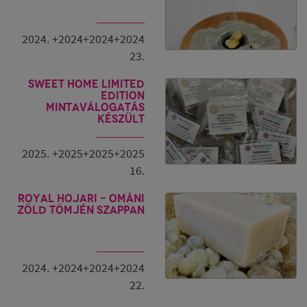
2024. +2024+2024+2024
23.
Sweet Home Limited
Edition
mintaválogatás
készült
2025. +2025+2025+2025
16.
Royal Hojari - ománi
zöld tömjén szappan
2024. +2024+2024+2024
22.