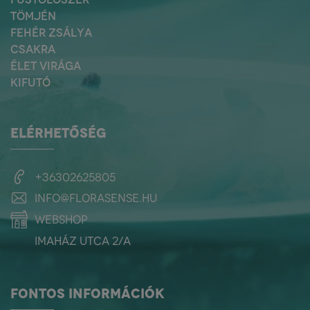
TÖMJÉN
FEHÉR ZSÁLYA
CSAKRA
ÉLET VIRÁGA
KIFUTÓ
ELÉRHETŐSÉG
+36302625805
info@florasense.hu
webshop
Imaház utca 2/a
FONTOS INFORMÁCIÓK