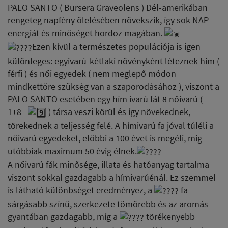
PALO SANTO ( Bursera Graveolens ) Dél-amerikában
rengeteg napfény ölelésében növekszik, így sok NAP
energiát és minőséget hordoz magában.
Ezen kívül a természetes populációja is igen
különleges: egyivarú-kétlaki növényként léteznek hím (
férfi ) és női egyedek ( nem meglepő módon
mindkettőre szükség van a szaporodásához ), viszont a
PALO SANTO esetében egy hím ivarú fát 8 nőivarú (
1+8=
) társa veszi körül és így növekednek,
törekednek a teljesség felé. A hímivarú fa jóval túléli a
nőivarú egyedeket, előbbi a 100 évet is megéli, míg
utóbbiak maximum 50 évig élnek.
A nőivarú fák minősége, illata és hatóanyag tartalma
viszont sokkal gazdagabb a hímivarúénál. Ez szemmel
is látható különbséget eredményez, a
fa
sárgásabb színű, szerkezete tömörebb és az aromás
gyantában gazdagabb, míg a
törékenyebb