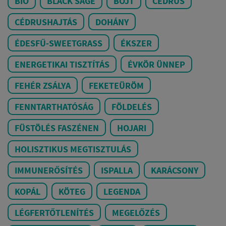
BIO
BLACK SAGE
BÖJT
CÉDRUS
CÉDRUSHAJTÁS
DOHÁNY
ÉDESFŰ-SWEETGRASS
ÉKSZER
ENERGETIKAI TISZTÍTÁS
ÉVKÖR ÜNNEP
FEHÉR ZSÁLYA
FEKETEÜRÖM
FENNTARTHATÓSÁG
FÖLDELÉS
FÜSTÖLÉS FASZÉNEN
HOJARI
HOLISZTIKUS MEGTISZTULÁS
IMMUNERŐSÍTÉS
ISPALLA
KARÁCSONY
KOPÁL
KÖTEG
LEGENDA
LÉGFERTŐTLENÍTÉS
MEGELŐZÉS