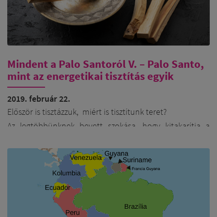
Mindent a Palo Santoról V. – Palo Santo,
mint az energetikai tisztítás egyik
alapkelléke
2019. február 22.
Először is tisztázzuk, miért is tisztítunk teret?
Az legtöbbünknek bevett szokása, hogy kitakarítja a
lakást, porszívózás, felmosás, portalanítás stb. De mi van
azzal a furcsa, kellemetlen érzéssel, amikor belépsz egy
megdermedt légterű szobába, ahol épp túl vannak egy
heves vitán?
Az lassan már közismert és elfogadott tény, hogy
minden energia, és mindennek van egy energiatere,
embereknél ezt aurának hívjuk. Ugyan ezen az elven,
lakásunk, autónk, munkahelyünk, kedvenc ékszerünk is
rendelkezik egy ilyen finomenergetikai mezővel. Ennek