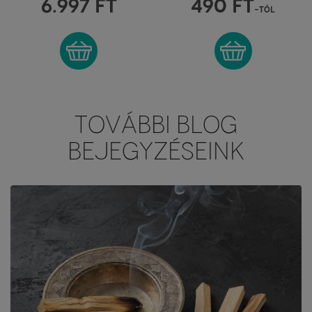
6.997
FT
490
FT
-tól
TOVÁBBI BLOG
BEJEGYZÉSEINK