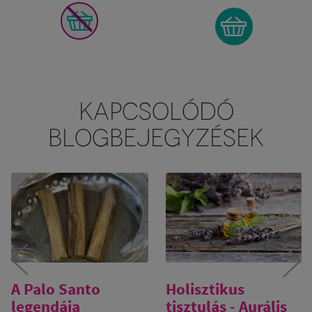
KAPCSOLÓDÓ
BLOGBEJEGYZÉSEK
A Palo Santo
Holisztikus
legendája
tisztulás - Aurális