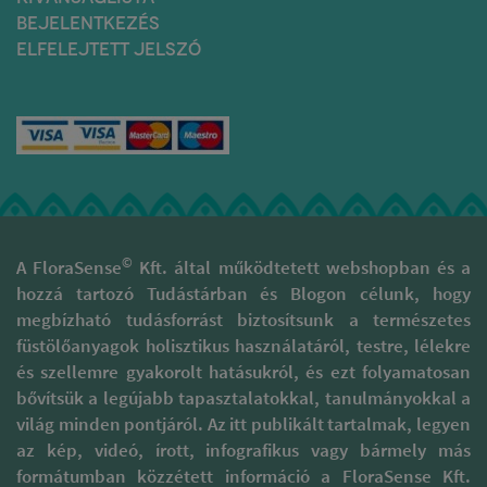
hidrolátumként magadra
fák porával, illóolajjal,
BEJELENTKEZÉS
fújva is.
fűszerekkel és prémium
ELFELEJTETT JELSZÓ
növényi gyantákkal
Párologtató vagy diffúzor
készítik annak érdekében,
segítségével is
hogy egy tapintásra puha
aktiválhatod az illóolajak
és enyhén ragadós,
energiáit. Bázisolajhoz
különleges illatot árasztó
adva az illóolajakat
különleges minőségű
testünk egészén
pálcika kerüljön ki a
viselhetjük őket.
szorgos kezek alól. Csakis
Talán a legkényelmesebb
természetes
módja auránk frissítésére,
alapanyagokkal
ha 1. vagy 7. csakra
©
dolgoznak, kémiai
A FloraSense
Kft. által működtetett webshopban és a
sprayvel magunkra fújunk
illatanyagok és ásványi
hozzá tartozó Tudástárban és Blogon célunk, hogy
egy kicsit a nap folyamán.
olajok nélkül. Masalájuk
megbízható tudásforrást biztosítsunk a természetes
Hasonlóan hatásos
egy több mint 400 éves
füstölőanyagok holisztikus használatáról, testre, lélekre
aurális védelmet alakít ki
titkos receptúrát követ,
bármelyik szentelt víz
melyben az ősi védikus
és szellemre gyakorolt hatásukról, és ezt folyamatosan
alapú spray, mint az Aqua
tanítások szerint
bővítsük a legújabb tapasztalatokkal, tanulmányokkal a
Sacral vagy az Aqua
figyelembe veszik a Hold
világ minden pontjáról. Az itt publikált tartalmak, legyen
Florida.
fázisokat, a Nap és más
az kép, videó, írott, infografikus vagy bármely más
bolgyók pályáját, és más
Érdemes azonban azzal is
ősi titkokat.
formátumban közzétett információ a FloraSense Kft.
tisztában lennünk, hogy