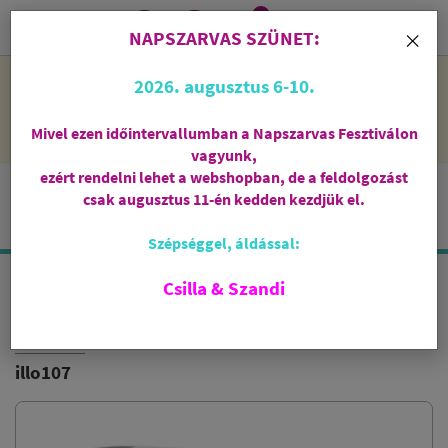
0
i
×
NAPSZARVAS SZÜNET:
NAPSZARVAS SZÜNET: 2026. augusztus 6-10 - rendelni lehet
2026. augusztus 6-10.
a webshopban, de csak augusztus 11-én, kedden kezdjük el
feldolgozni őket.
Mivel ezen időintervallumban a Napszarvas Fesztiválon
vagyunk,
ezért rendelni lehet a webshopban, de a feldolgozást
csak augusztus 11-én kedden kezdjük el.
Szépséggel, áldással:
Csilla & Szandi
PALO SANTO ILLÓOLAJ
FIORE D'ORIENTE
illo107