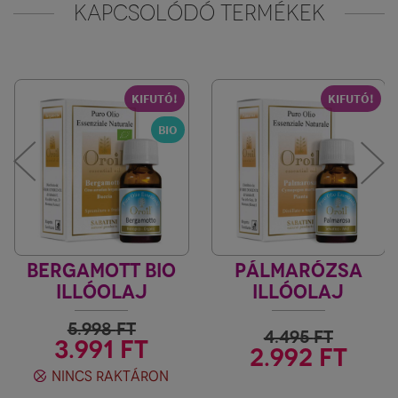
KAPCSOLÓDÓ TERMÉKEK
KIFUTÓ!
KIFUTÓ!
BIO
BERGAMOTT BIO
PÁLMARÓZSA
ILLÓOLAJ
ILLÓOLAJ
FIORE D'ORIENTE
FIORE D'ORIENTE
5.998
FT
4.495
FT
3.991 FT
2.992 FT
NINCS RAKTÁRON