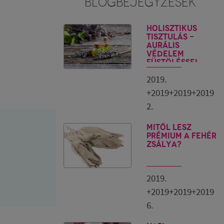
BLOGBEJEGYZÉSEK
Holisztikus
tisztulás -
Aurális
védelem
füstöléssel,
illóolajokkal
2019.
+2019+2019+2019
2.
Mitől lesz
prémium a fehér
zsálya?
2019.
+2019+2019+2019
6.