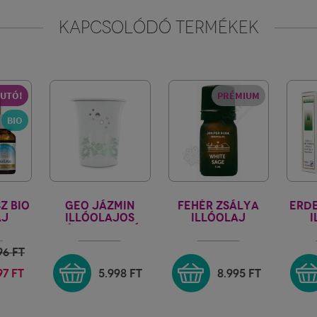
KAPCSOLÓDÓ TERMÉKEK
FUTÓ!
PRÉMIUM
BIO
Z BIO
GEO JÁZMIN
FEHÉR ZSÁLYA
ERDE
AJ
ILLÓOLAJOS
ILLÓOLAJ
I
IENTE
PÁROLOGTATÓ
FIOR
EDÉNY
96
FT
97 FT
5.998
FT
8.995
FT