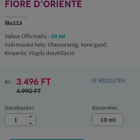
FIORE D'ORIENTE
illo113
Salvia Officinalis -
10 ml
Származási hely: Olaszország, konv.gazd.
Kinyerés: Vízgőz desztilláció
3.496 FT
Ár:
KÉSZLETEN
4.990
FT
Darabszám:
Kiszerelés:
10 ml