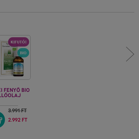
KIFUTÓ!
BIO
I FENYŐ BIO
LLÓOLAJ
E D'ORIENTE
3.991
FT
2.992 FT