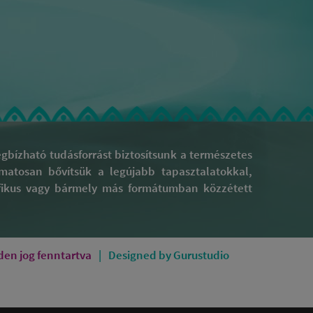
bízható tudásforrást biztosítsunk a természetes
yamatosan bővítsük a legújabb tapasztalatokkal,
rafikus vagy bármely más formátumban közzétett
en jog fenntartva
Designed by Gurustudio