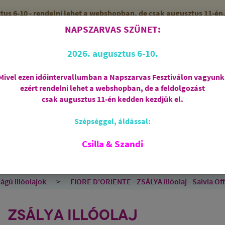
 6-10 - rendelni lehet a webshopban, de csak augusztus 11-én, 
NAPSZARVAS SZÜNET:
56 (SZANDI)
ZÁRVA
2026. augusztus 6-10.
Mivel ezen időintervallumban a Napszarvas Fesztiválon vagyunk
ezért rendelni lehet a webshopban, de a feldolgozást
Regisztráció
csak augusztus 11-én kedden kezdjük el.
Szépséggel, áldással:
RIASZTÁS
AJÁNDÉKCSOMAGOK
FÜSTÖLŐSZE
FEHÉR ZSÁLYA
SPIRIT OF OM
SZAKRÁLIS ÉKSZ
Csilla & Szandi
EK
ANGYALOK
AROMATERÁPIA
JÓGA
ágú illóolajok
FIORE D'ORIENTE - ZSÁLYA illóolaj - Salvia Offi
ZSÁLYA ILLÓOLAJ