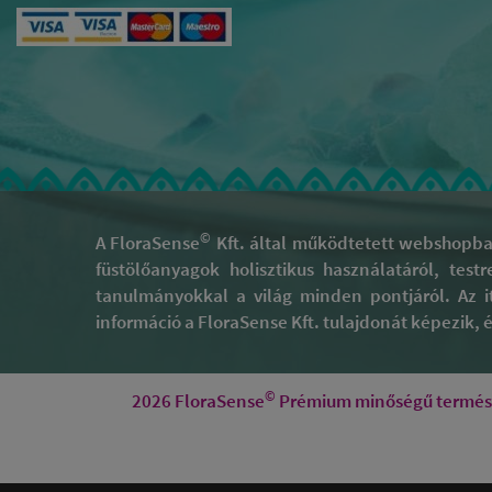
©
A FloraSense
Kft. által működtetett webshopban
füstölőanyagok holisztikus használatáról, test
tanulmányokkal a világ minden pontjáról. Az i
információ a FloraSense Kft. tulajdonát képezik, és
©
2026 FloraSense
Prémium minőségű természe