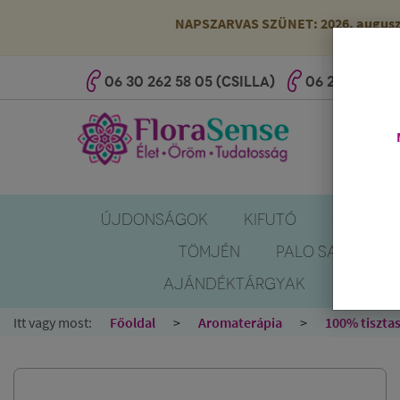
NAPSZARVAS SZÜNET: 2026. augusztus
06 30 262 58 05 (CSILLA)
06 20 527 25 
ÚJDONSÁGOK
KIFUTÓ
SZÚNYOG
TÖMJÉN
PALO SANTO
AJÁNDÉKTÁRGYAK
KÖNYV
Itt vagy most:
Főoldal
Aromaterápia
100% tisztas