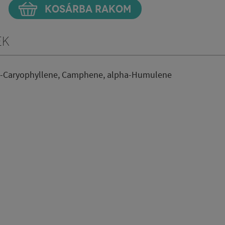
KOSÁRBA RAKOM
ek
eta-Caryophyllene, Camphene, alpha-Humulene