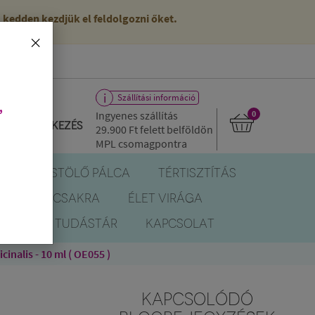
kedden kezdjük el feldolgozni őket.
×
Szállítási információ
,
Ingyenes szállítás
0
Bejelentkezés
29.900 Ft
felett belföldön
MPL csomagpontra
R
FÜSTÖLŐ PÁLCA
TÉRTISZTÍTÁS
EREK
CSAKRA
ÉLET VIRÁGA
BLOG
TUDÁSTÁR
KAPCSOLAT
cinalis - 10 ml ( OE055 )
KAPCSOLÓDÓ