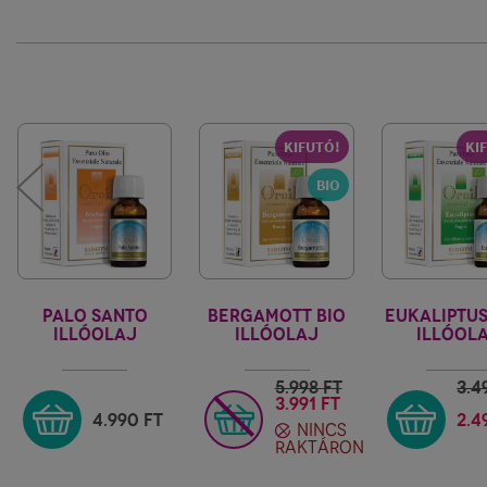
KIFUTÓ!
KI
BIO
PALO SANTO
BERGAMOTT BIO
EUKALIPTUS
ILLÓOLAJ
ILLÓOLAJ
ILLÓOL
FIORE D'ORIENTE
FIORE D'ORIENTE
FIORE D'OR
5.998
FT
3.4
3.991 FT
4.990
FT
2.4
NINCS
RAKTÁRON