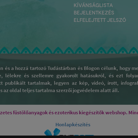
KÍVÁNSÁGLISTA
BEJELENTKEZÉS
ELFELEJTETT JELSZÓ
 és a hozzá tartozó Tudástárban és Blogon célunk, hogy meg
re, lélekre és szellemre gyakorolt hatásukról, és ezt fol
tt publikált tartalmak, legyen az kép, videó, írott, infog
 az oldal teljes tartalma szerzői jogvédelem alatt áll.
tes füstölőanyagok és ezoterikus kiegészítők webshop. Mind
Honlapkészítés