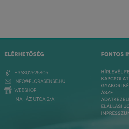
ELÉRHETŐSÉG
FONTOS 
HÍRLEVÉL F
+36302625805
KAPCSOLAT
info@florasense.hu
GYAKORI K
webshop
ÁSZF
Imaház utca 2/a
ADATKEZEL
ELÁLLÁSI J
IMPRESSZU