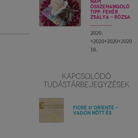
Napi
összehangoló
tipp: fehér
zsálya - rózsa
2020.
+2020+2020+2020
18.
KAPCSOLÓDÓ
TUDÁSTÁRBEJEGYZÉSEK
Fiore d'Oriente -
Vadon nőtt és
organikus