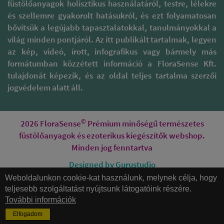
füstölőanyagok holisztikus használatáról, testre, lélekre
aurális védelmet alakít ki
titkos receptúrát követ,
bármelyik szentelt víz
melyben az ősi védikus
és szellemre gyakorolt hatásukról, és ezt folyamatosan
alapú spray, mint az Aqua
tanítások szerint
bővítsük a legújabb tapasztalatokkal, tanulmányokkal a
Sacral vagy az Aqua
figyelembe veszik a Hold
világ minden pontjáról. Az itt publikált tartalmak, legyen
Florida.
fázisokat, a Nap és más
az kép, videó, írott, infografikus vagy bármely más
bolgyók pályáját, és más
Érdemes azonban azzal is
ősi titkokat.
formátumban közzétett információ a FloraSense Kft.
tisztában lennünk, hogy
mind a természetes
tulajdonát képezik, és az oldal teljes tartalma szerzői
füstölőanyagok, mind az
jogvédelem alatt áll.
illóolajak jelenléte és
hatása mulandó,
bizonyos idővel hatásuk
©
elillan, hacsak nem
2026 FloraSense
Prémium minőségű természetes
módunkban áll egész
füstölőanyagok és ezoterikus kiegészítők webshop.
napos használatukra. Ha
Minden jog fenntartva
ennél tartósabb védelmet
szeretnél magadon-
Designed by Gurustudio
magad körül érezni,
Weboldalunkon cookie-kat használunk, melynek célja, hogy
akkor tarts velünk,
Honlapkészítés
legközelebb erről írunk!
teljesebb szolgáltatást nyújtsunk látogatóink részére.
További információk
Elfogadom
Magnific