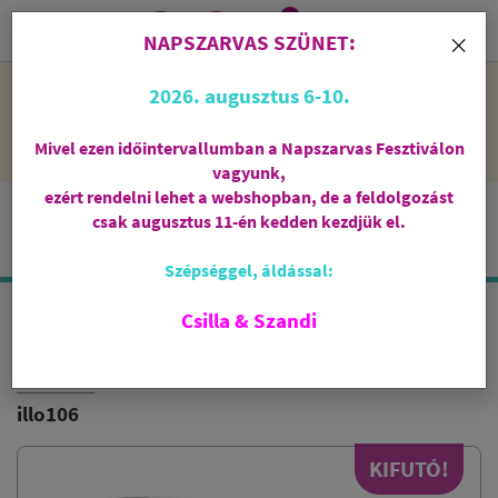
0
i
×
NAPSZARVAS SZÜNET:
NAPSZARVAS SZÜNET: 2026. augusztus 6-10 - rendelni lehet
2026. augusztus 6-10.
a webshopban, de csak augusztus 11-én, kedden kezdjük el
feldolgozni őket.
Mivel ezen időintervallumban a Napszarvas Fesztiválon
vagyunk,
ezért rendelni lehet a webshopban, de a feldolgozást
csak augusztus 11-én kedden kezdjük el.
Szépséggel, áldással:
Csilla & Szandi
PÁLMARÓZSA ILLÓOLAJ
FIORE D'ORIENTE
illo106
KIFUTÓ!