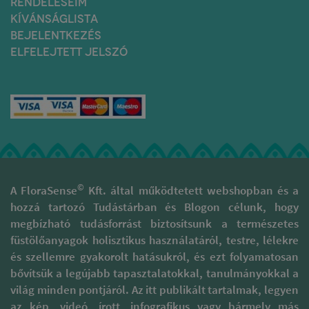
RENDELÉSEIM
fához fordulni
régió őslakosai
mindennapjaink során,
KÍVÁNSÁGLISTA
Forrás:
értékelve a természeti és
BEJELENTKEZÉS
https://highermindincense.
az emberi erőforrásokat,
wood-palo-santo/
ELFELEJTETT JELSZÓ
melyeknek hála mi is
jóllétünk emelésére
Szerző: Molnár Enikő
használhatjuk.
Dorottya
Ezt óvandó, Peruban 2014
óta külön hatóság (
Florasense
SERFOR ) felügyeli a Palo
Santo gazdálkodását és
importját, erről bővebben
egy következő
bejegyzésben olvashatsz.
©
A FloraSense
Kft. által működtetett webshopban és a
Szerző: Papp Csilla
hozzá tartozó Tudástárban és Blogon célunk, hogy
megbízható tudásforrást biztosítsunk a természetes
füstölőanyagok holisztikus használatáról, testre, lélekre
Wikipedia
és szellemre gyakorolt hatásukról, és ezt folyamatosan
bővítsük a legújabb tapasztalatokkal, tanulmányokkal a
világ minden pontjáról. Az itt publikált tartalmak, legyen
az kép, videó, írott, infografikus vagy bármely más