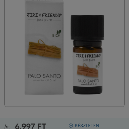
6.997
FT
Ár:
KÉSZLETEN