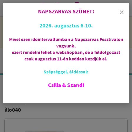
0
i
×
NAPSZARVAS SZÜNET:
NAPSZARVAS SZÜNET: 2026. augusztus 6-10 - rendelni lehet
2026. augusztus 6-10.
a webshopban, de csak augusztus 11-én, kedden kezdjük el
feldolgozni őket.
Mivel ezen időintervallumban a Napszarvas Fesztiválon
vagyunk,
ezért rendelni lehet a webshopban, de a feldolgozást
csak augusztus 11-én kedden kezdjük el.
Szépséggel, áldással:
Csilla & Szandi
PALO SANTO ILLÓOLAJ
JIRI & FRIENDS
illo040