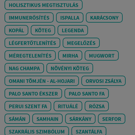
HOLISZTIKUS MEGTISZTULÁS
IMMUNERŐSÍTÉS
ISPALLA
KARÁCSONY
KOPÁL
KÖTEG
LEGENDA
LÉGFERTŐTLENÍTÉS
MEGELŐZÉS
MÉREGTELENÍTÉS
MIRHA
MUGWORT
NAG CHAMPA
NÖVÉNYI KÖTEG
OMANI TÖMJÉN - AL-HOJARI
ORVOSI ZSÁLYA
PALO SANTO ÉKSZER
PALO SANTO FA
PERUI SZENT FA
RITUÁLÉ
RÓZSA
SÁMÁN
SAMHAIN
SÁRKÁNY
SERFOR
SZAKRÁLIS SZIMBÓLUM
SZANTÁLFA