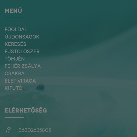
MENÜ
FŐOLDAL
ÚJDONSÁGOK
KERESÉS
FÜSTÖLŐSZER
TÖMJÉN
FEHÉR ZSÁLYA
CSAKRA
ÉLET VIRÁGA
KIFUTÓ
ELÉRHETŐSÉG
+36302625805