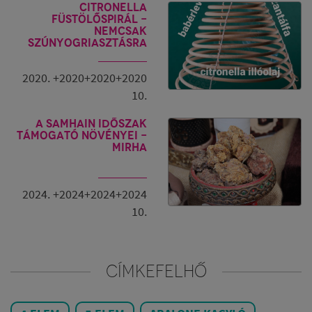
CITRONELLA
füstölőspirál -
nemcsak
szúnyogriasztásra
2020. +2020+2020+2020
10.
A Samhain időszak
támogató növényei -
Mirha
2024. +2024+2024+2024
10.
CÍMKEFELHŐ