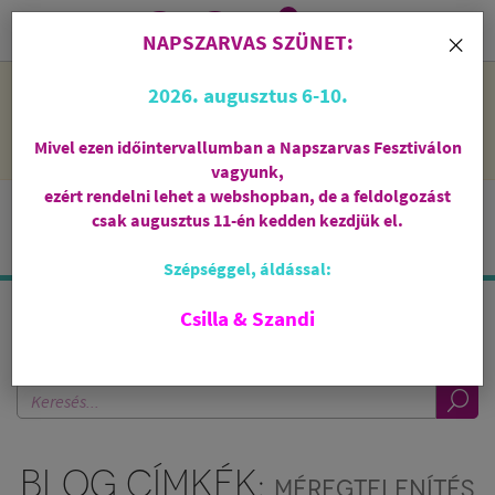
0
i
×
NAPSZARVAS SZÜNET:
NAPSZARVAS SZÜNET: 2026. augusztus 6-10 - rendelni lehet
2026. augusztus 6-10.
a webshopban, de csak augusztus 11-én, kedden kezdjük el
feldolgozni őket.
Mivel ezen időintervallumban a Napszarvas Fesztiválon
vagyunk,
ezért rendelni lehet a webshopban, de a feldolgozást
csak augusztus 11-én kedden kezdjük el.
Szépséggel, áldással:
Csilla & Szandi
KERESÉS A BLOGBAN
BLOG CÍMKÉK:
MÉREGTELENÍTÉS