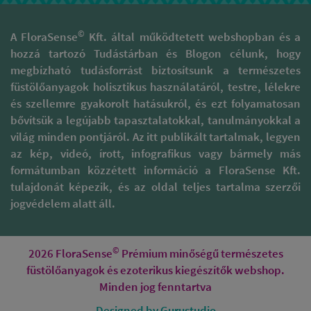
©
A FloraSense
Kft. által működtetett webshopban és a
hozzá tartozó Tudástárban és Blogon célunk, hogy
megbízható tudásforrást biztosítsunk a természetes
füstölőanyagok holisztikus használatáról, testre, lélekre
és szellemre gyakorolt hatásukról, és ezt folyamatosan
bővítsük a legújabb tapasztalatokkal, tanulmányokkal a
világ minden pontjáról. Az itt publikált tartalmak, legyen
az kép, videó, írott, infografikus vagy bármely más
formátumban közzétett információ a FloraSense Kft.
tulajdonát képezik, és az oldal teljes tartalma szerzői
jogvédelem alatt áll.
©
2026 FloraSense
Prémium minőségű természetes
füstölőanyagok és ezoterikus kiegészítők webshop.
Minden jog fenntartva
Designed by Gurustudio