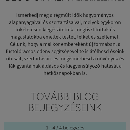
Ismerkedj meg a régmúlt idők hagyományos
alapanyagaival és szertartásaival, melyek egykoron
tökéletesen kiegészítettek, megtisztítottak és
magaslatokba emeltek testet, lelket és szellemet.
Célunk, hogy a mai kor embereként új formában, a
füstölőrácsos edény segítségével te is átélhesd őseink
rítusait, szertartásait, és megismerhesd a növények és
fák gyantáinak áldásos és kiegyensúlyozó hatását a
hétköznapokban is.
TOVÁBBI BLOG
BEJEGYZÉSEINK
1 - 4 / 4 bejegyzés