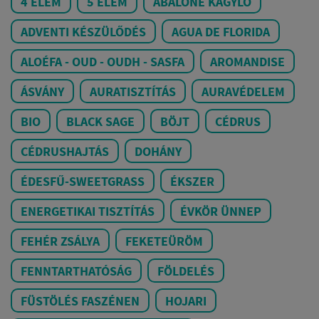
4 ELEM
5 ELEM
ABALONE KAGYLÓ
ADVENTI KÉSZÜLŐDÉS
AGUA DE FLORIDA
ALOÉFA - OUD - OUDH - SASFA
AROMANDISE
ÁSVÁNY
AURATISZTÍTÁS
AURAVÉDELEM
BIO
BLACK SAGE
BÖJT
CÉDRUS
CÉDRUSHAJTÁS
DOHÁNY
ÉDESFŰ-SWEETGRASS
ÉKSZER
ENERGETIKAI TISZTÍTÁS
ÉVKÖR ÜNNEP
FEHÉR ZSÁLYA
FEKETEÜRÖM
FENNTARTHATÓSÁG
FÖLDELÉS
FÜSTÖLÉS FASZÉNEN
HOJARI