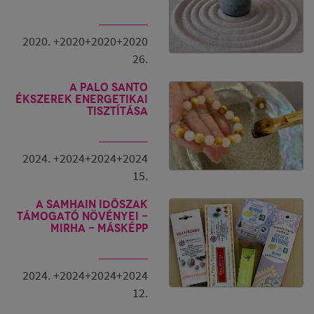
2020. +2020+2020+2020
26.
A Palo Santo
ékszerek energetikai
tisztítása
2024. +2024+2024+2024
15.
A Samhain időszak
támogató növényei -
Mirha - másképp
2024. +2024+2024+2024
12.