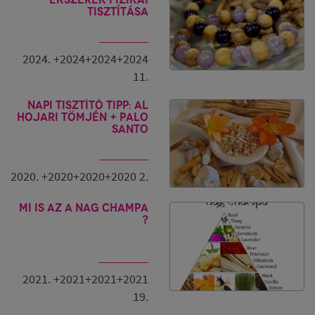
tisztítása
2024. +2024+2024+2024
11.
Napi tisztító tipp: Al
Hojari tömjén + Palo
Santo
2020. +2020+2020+2020 2.
Mi is az a Nag Champa
?
2021. +2021+2021+2021
19.