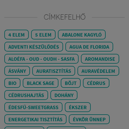
CÍMKEFELHŐ
4 ELEM
5 ELEM
ABALONE KAGYLÓ
ADVENTI KÉSZÜLŐDÉS
AGUA DE FLORIDA
ALOÉFA - OUD - OUDH - SASFA
AROMANDISE
ÁSVÁNY
AURATISZTÍTÁS
AURAVÉDELEM
BIO
BLACK SAGE
BÖJT
CÉDRUS
CÉDRUSHAJTÁS
DOHÁNY
ÉDESFŰ-SWEETGRASS
ÉKSZER
ENERGETIKAI TISZTÍTÁS
ÉVKÖR ÜNNEP