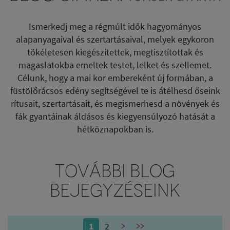
Ismerkedj meg a régmúlt idők hagyományos
alapanyagaival és szertartásaival, melyek egykoron
tökéletesen kiegészítettek, megtisztítottak és
magaslatokba emeltek testet, lelket és szellemet.
Célunk, hogy a mai kor embereként új formában, a
füstölőrácsos edény segítségével te is átélhesd őseink
rítusait, szertartásait, és megismerhesd a növények és
fák gyantáinak áldásos és kiegyensúlyozó hatását a
hétköznapokban is.
TOVÁBBI BLOG
BEJEGYZÉSEINK
1
2
>
>>