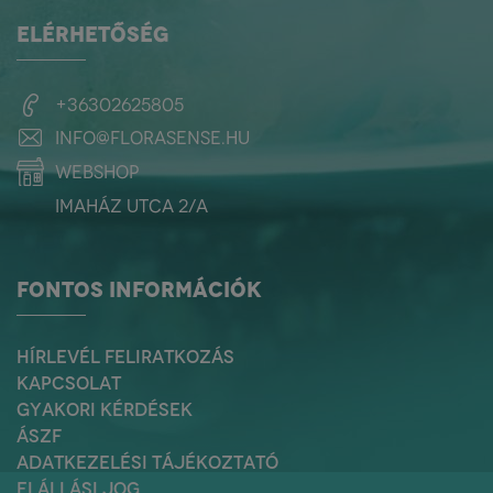
ELÉRHETŐSÉG
+36302625805
info@florasense.hu
webshop
Imaház utca 2/a
FONTOS INFORMÁCIÓK
HÍRLEVÉL FELIRATKOZÁS
KAPCSOLAT
GYAKORI KÉRDÉSEK
ÁSZF
ADATKEZELÉSI TÁJÉKOZTATÓ
ELÁLLÁSI JOG