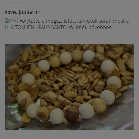
2026. június 11.
Folytatva a megszületett karkötők sorát, most a
LILA TÖMJÉN - PALO SANTO-ról írnék bővebben.
A két növény által külön-külön és együtt is
mozgatott erős NAP / TŰZ energia már önmagában is
erőteljes tisztító hatással bír, ami nem csak egyszerű
tisztítás, hanem transzformáció is egyben, ami a TŰZ
elem sajátossága.
A LILA TÖMJÉN ezt a transzformáló hatást még
jobban fölerősíti, ezért kapták ezek a karkötők az
IBOLYALÁNG nevet.
A Saint-Germainhez köthető IBOLYALÁNG a
megbocsájtás lángja, mely tisztítja és pozitívvá
transzformálja az alacsony rezgésű energiákat, gyógyítja
az elmúlt életek sebeit, tisztítja a karmát, megfelelően és
kitartóan alkalmazva sokszintű gyógyulást hozhat.
Ezt az energiát idézik meg ezek a karkötők, és