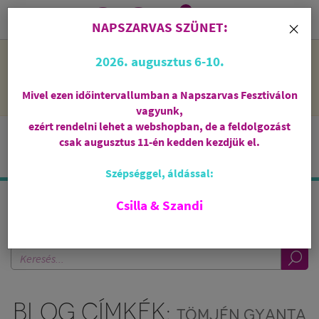
0
i
×
NAPSZARVAS SZÜNET:
NAPSZARVAS SZÜNET: 2026. augusztus 6-10 - rendelni lehet
2026. augusztus 6-10.
a webshopban, de csak augusztus 11-én, kedden kezdjük el
feldolgozni őket.
Mivel ezen időintervallumban a Napszarvas Fesztiválon
vagyunk,
ezért rendelni lehet a webshopban, de a feldolgozást
csak augusztus 11-én kedden kezdjük el.
Szépséggel, áldással:
Csilla & Szandi
KERESÉS A BLOGBAN
BLOG CÍMKÉK:
TÖMJÉN GYANTA