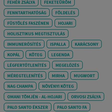
FEHÉR ZSÁLYA
FEKETEÜRÖM
FENNTARTHATÓSÁG
FÖLDELÉS
FÜSTÖLÉS FASZÉNEN
HOJARI
HOLISZTIKUS MEGTISZTULÁS
IMMUNERŐSÍTÉS
ISPALLA
KARÁCSONY
KOPÁL
KÖTEG
LEGENDA
LÉGFERTŐTLENÍTÉS
MEGELŐZÉS
MÉREGTELENÍTÉS
MIRHA
MUGWORT
NAG CHAMPA
NÖVÉNYI KÖTEG
OMANI TÖMJÉN - AL-HOJARI
ORVOSI ZSÁLYA
PALO SANTO ÉKSZER
PALO SANTO FA