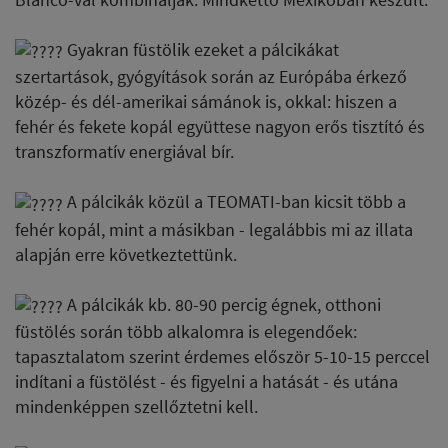
Gyakran füstölik ezeket a pálcikákat
szertartások, gyógyítások során az Európába érkező
közép- és dél-amerikai sámánok is, okkal: hiszen a
fehér és fekete kopál együttese nagyon erős tisztító és
transzformatív energiával bír.
A pálcikák közül a TEOMATI-ban kicsit több a
fehér kopál, mint a másikban - legalábbis mi az illata
alapján erre következtettünk.
A pálcikák kb. 80-90 percig égnek, otthoni
füstölés során több alkalomra is elegendőek:
tapasztalatom szerint érdemes először 5-10-15 perccel
indítani a füstölést - és figyelni a hatását - és utána
mindenképpen szellőztetni kell.