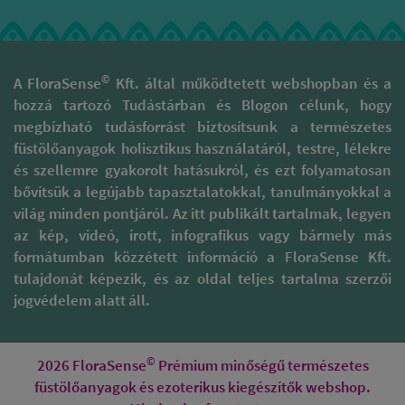
©
A FloraSense
Kft. által működtetett webshopban és a
hozzá tartozó Tudástárban és Blogon célunk, hogy
megbízható tudásforrást biztosítsunk a természetes
füstölőanyagok holisztikus használatáról, testre, lélekre
és szellemre gyakorolt hatásukról, és ezt folyamatosan
bővítsük a legújabb tapasztalatokkal, tanulmányokkal a
világ minden pontjáról. Az itt publikált tartalmak, legyen
az kép, videó, írott, infografikus vagy bármely más
formátumban közzétett információ a FloraSense Kft.
tulajdonát képezik, és az oldal teljes tartalma szerzői
jogvédelem alatt áll.
©
2026 FloraSense
Prémium minőségű természetes
füstölőanyagok és ezoterikus kiegészítők webshop.