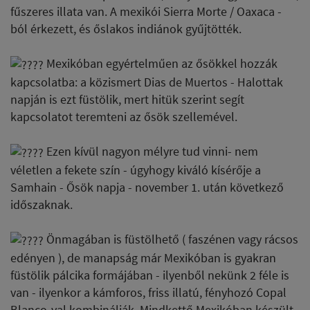
fűszeres illata van. A mexikói Sierra Morte / Oaxaca -
ból érkezett, és őslakos indiánok gyűjtötték.
Mexikóban egyértelműen az ősökkel hozzák
kapcsolatba: a közismert Dias de Muertos - Halottak
napján is ezt füstölik, mert hitük szerint segít
kapcsolatot teremteni az ősök szellemével.
Ezen kívül nagyon mélyre tud vinni- nem
véletlen a fekete szín - úgyhogy kiváló kísérője a
Samhain - Ősök napja - november 1. után következő
időszaknak.
Önmagában is füstölhető ( faszénen vagy rácsos
edényen ), de manapság már Mexikóban is gyakran
füstölik pálcika formájában - ilyenből nekünk 2 féle is
van - ilyenkor a kámforos, friss illatú, fényhozó Copal
Blanco-val kombinálják. Mindkettő Mexikóban készült.