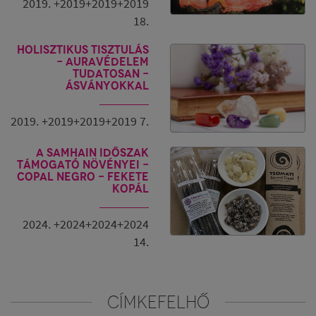
2019. +2019+2019+2019
18.
Holisztikus tisztulás
- Auravédelem
tudatosan -
ásványokkal
2019. +2019+2019+2019 7.
A Samhain időszak
támogató növényei -
Copal Negro - fekete
kopál
2024. +2024+2024+2024
14.
CÍMKEFELHŐ