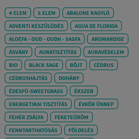
4 ELEM
5 ELEM
ABALONE KAGYLÓ
ADVENTI KÉSZÜLŐDÉS
AGUA DE FLORIDA
ALOÉFA - OUD - OUDH - SASFA
AROMANDISE
ÁSVÁNY
AURATISZTÍTÁS
AURAVÉDELEM
BIO
BLACK SAGE
BÖJT
CÉDRUS
CÉDRUSHAJTÁS
DOHÁNY
ÉDESFŰ-SWEETGRASS
ÉKSZER
ENERGETIKAI TISZTÍTÁS
ÉVKÖR ÜNNEP
FEHÉR ZSÁLYA
FEKETEÜRÖM
FENNTARTHATÓSÁG
FÖLDELÉS