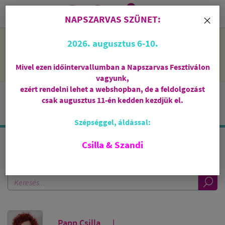
0
i
×
NAPSZARVAS SZÜNET:
NAPSZARVAS SZÜNET: 2026. augusztus 6-10 - rendelni lehet
2026. augusztus 6-10.
a webshopban, de csak augusztus 11-én, kedden kezdjük el
feldolgozni őket.
Mivel ezen időintervallumban a Napszarvas Fesztiválon
vagyunk,
ezért rendelni lehet a webshopban, de a feldolgozást
csak augusztus 11-én kedden kezdjük el.
Szépséggel, áldással:
Csilla & Szandi
KERESÉS A BLOGBAN
Papp Csilla