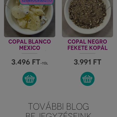
SZÚNYOGRIASZTÓ
COPAL BLANCO
COPAL NEGRO
MEXICO
FEKETE KOPÁL
MEXIKÓI FEHÉR
USA
KOPÁL
3.496
FT
3.991
FT
-tól
TOVÁBBI BLOG
BEJEGYZÉSEINK