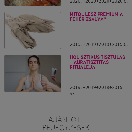
2020. +2020+2020+2020 8.
fűszeres illattal . Minőségéből fakadóan NEM "wellness"
keverék, nincs kifejezetten "jó illata". Csak annyit és
Mitől lesz prémium a
addig füstölj belőle, amíg számodra befogadható.
fehér zsálya?
TIPP: tegyél belőle az oltárra egy kis tálkában,
üvegcsében, vagy esetleg az ágyad mellé - a növények
energiája a szándékoddal kiegészülve akkor is működni
2019. +2019+2019+2019 6.
fog.
Szépséggel, áldással
Holisztikus tisztulás
- Auratisztítás
Csilla
rituáléja
Florasense
2019. +2019+2019+2019
31.
AJÁNLOTT
BEJEGYZÉSEK