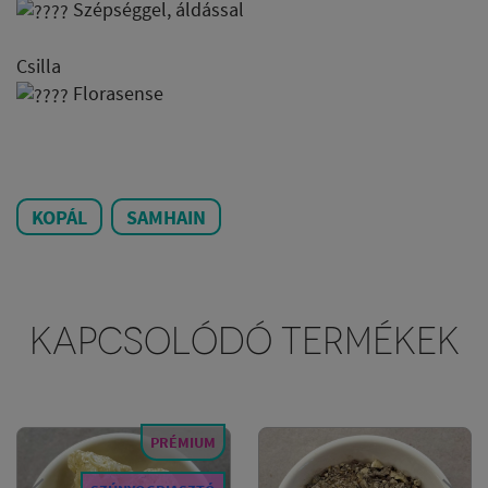
Szépséggel, áldással
Csilla
Florasense
KOPÁL
SAMHAIN
KAPCSOLÓDÓ TERMÉKEK
PRÉMIUM