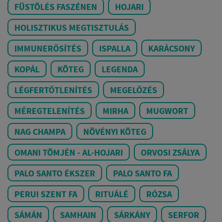
FÜSTÖLÉS FASZÉNEN
HOJARI
HOLISZTIKUS MEGTISZTULÁS
IMMUNERŐSÍTÉS
ISPALLA
KARÁCSONY
KOPÁL
KÖTEG
LEGENDA
LÉGFERTŐTLENÍTÉS
MEGELŐZÉS
MÉREGTELENÍTÉS
MIRHA
MUGWORT
NAG CHAMPA
NÖVÉNYI KÖTEG
OMANI TÖMJÉN - AL-HOJARI
ORVOSI ZSÁLYA
PALO SANTO ÉKSZER
PALO SANTO FA
PERUI SZENT FA
RITUÁLÉ
RÓZSA
SÁMÁN
SAMHAIN
SÁRKÁNY
SERFOR