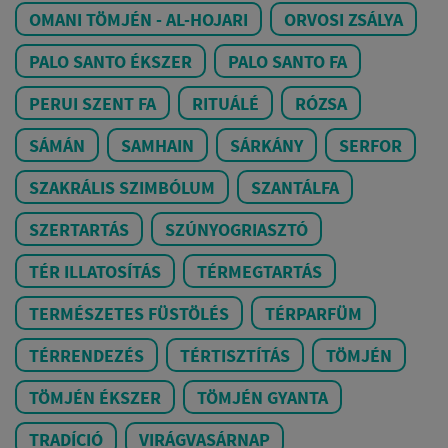
OMANI TÖMJÉN - AL-HOJARI
ORVOSI ZSÁLYA
PALO SANTO ÉKSZER
PALO SANTO FA
PERUI SZENT FA
RITUÁLÉ
RÓZSA
SÁMÁN
SAMHAIN
SÁRKÁNY
SERFOR
SZAKRÁLIS SZIMBÓLUM
SZANTÁLFA
SZERTARTÁS
SZÚNYOGRIASZTÓ
TÉR ILLATOSÍTÁS
TÉRMEGTARTÁS
TERMÉSZETES FÜSTÖLÉS
TÉRPARFÜM
TÉRRENDEZÉS
TÉRTISZTÍTÁS
TÖMJÉN
TÖMJÉN ÉKSZER
TÖMJÉN GYANTA
TRADÍCIÓ
VIRÁGVASÁRNAP