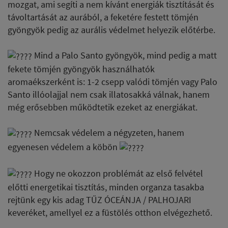
mozgat, ami segíti a nem kívánt energiák tisztítását és
távoltartását az aurából, a feketére festett tömjén
gyöngyök pedig az aurális védelmet helyezik előtérbe.
Mind a Palo Santo gyöngyök, mind pedig a matt
fekete tömjén gyöngyök használhatók
aromaékszerként is: 1-2 csepp valódi tömjén vagy Palo
Santo illóolajjal nem csak illatosakká válnak, hanem
még erősebben működtetik ezeket az energiákat.
Nemcsak védelem a négyzeten, hanem
egyenesen védelem a köbön
Hogy ne okozzon problémát az első felvétel
előtti energetikai tisztítás, minden organza tasakba
rejtünk egy kis adag TŰZ ÓCEÁNJA / PALHOJARI
keveréket, amellyel ez a füstölés otthon elvégezhető.