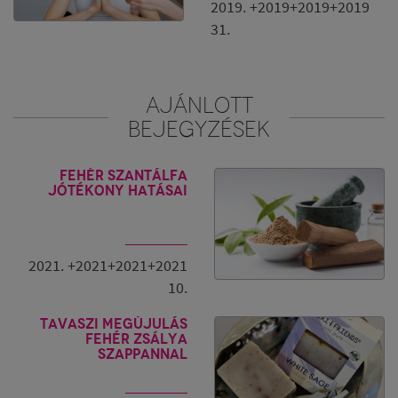
2019. +2019+2019+2019
31.
AJÁNLOTT
BEJEGYZÉSEK
Fehér szantálfa
jótékony hatásai
2021. +2021+2021+2021
10.
Tavaszi megújulás
fehér zsálya
szappannal