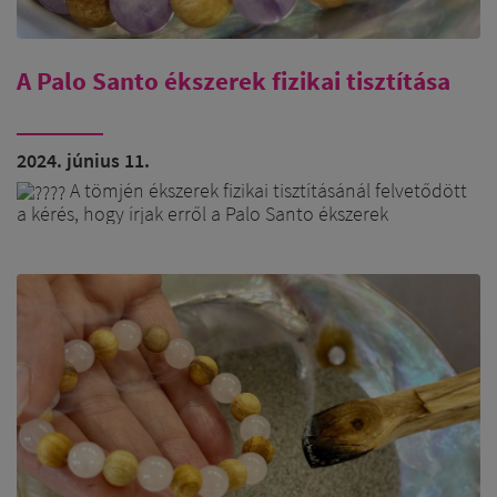
A Palo Santo ékszerek fizikai tisztítása
2024. június 11.
A tömjén ékszerek fizikai tisztításánál felvetődött
a kérés, hogy írjak erről a Palo Santo ékszerek
vonatkozásában is, ami azért jelentősen eltér az
előbbitől.
A különbség abból adódik, hogy a Palo Santo
ékszerek - legyenek akár a képen látható
ásványkombinációsok is - kezeletlen fából készült
gyöngyökből készülnek, mely fa gyöngyök nem igazán
szeretik a vizet.
Ez nem csak a Palo Santo-ra igaz, hanem
bármelyik kezeletlen fából készült ékszerre: szantálra,
cédrusra, rózsafára, vagy akár tölgyre, diófára.
Tehát a fa ékszereket nem szabad, hogy tartósan
víz érje, mert akkor tönkre mennek, elvetemednek,
elrepednek. Nem ér velük fürödni, zuhanyozni,