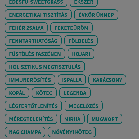
ÉDESFŰ-SWEETGRASS
ÉKSZER
ENERGETIKAI TISZTÍTÁS
ÉVKÖR ÜNNEP
FEHÉR ZSÁLYA
FEKETEÜRÖM
FENNTARTHATÓSÁG
FÖLDELÉS
FÜSTÖLÉS FASZÉNEN
HOJARI
HOLISZTIKUS MEGTISZTULÁS
IMMUNERŐSÍTÉS
ISPALLA
KARÁCSONY
KOPÁL
KÖTEG
LEGENDA
LÉGFERTŐTLENÍTÉS
MEGELŐZÉS
MÉREGTELENÍTÉS
MIRHA
MUGWORT
NAG CHAMPA
NÖVÉNYI KÖTEG