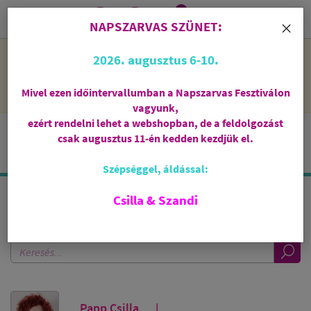
0
i
×
NAPSZARVAS SZÜNET:
NAPSZARVAS SZÜNET: 2026. augusztus 6-10 - rendelni lehet
2026. augusztus 6-10.
a webshopban, de csak augusztus 11-én, kedden kezdjük el
feldolgozni őket.
Mivel ezen időintervallumban a Napszarvas Fesztiválon
vagyunk,
ezért rendelni lehet a webshopban, de a feldolgozást
csak augusztus 11-én kedden kezdjük el.
Szépséggel, áldással:
Csilla & Szandi
KERESÉS A BLOGBAN
Papp Csilla