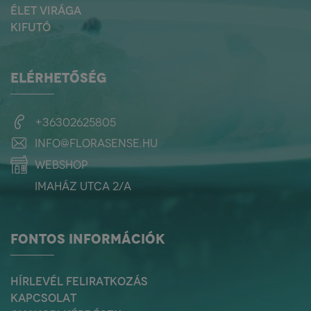
ÉLET VIRÁGA
KIFUTÓ
ELÉRHETŐSÉG
+36302625805
info@florasense.hu
webshop
Imaház utca 2/a
FONTOS INFORMÁCIÓK
HÍRLEVÉL FELIRATKOZÁS
KAPCSOLAT