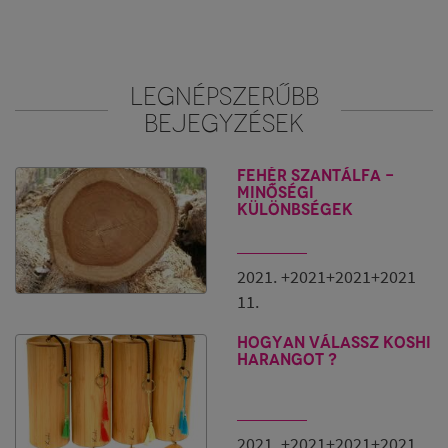
Ha éppen nincs otthon tömjén, akkor a Palo Santo is
megteszi, de a fehér zsályát a tömjén esetében kevésbé
javasolnám.
LEGNÉPSZERŰBB
Energetikai tisztításhoz érdemes mindig faszénen
füstölni, hogy füst is legyen
BEJEGYZÉSEK
A füstölést kiegészíthetjük az előző posztban leírt
tömjén illóolajos átdörzsöléssel is, így még erősebb lesz
Fehér szantálfa -
minőségi
a hatása.
különbségek
Az energetikai tisztítást érdemes mindig fizikai
tisztítással kezdeni, erről egy másik bejegyzésben
olvashatsz.
2021. +2021+2021+2021
11.
Szépséggel, áldással
Csilla
Hogyan válassz Koshi
Florasense
harangot ?
2021. +2021+2021+2021