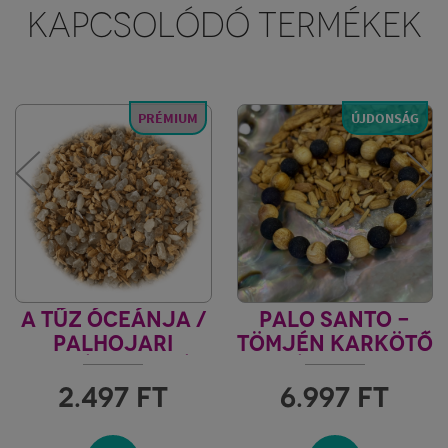
KAPCSOLÓDÓ TERMÉKEK
PRÉMIUM
ÚJDONSÁG
A TŰZ ÓCEÁNJA /
PALO SANTO -
PALHOJARI
TÖMJÉN KARKÖTŐ
TÖMJÉNKEVERÉK
VÉDELEM 1.
2.497
FT
6.997
FT