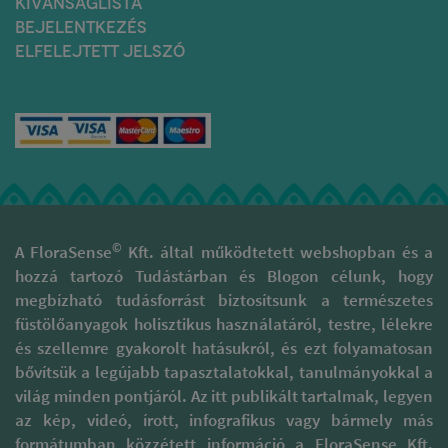
KÍVÁNSÁGLISTA
BEJELENTKEZÉS
ELFELEJTETT JELSZÓ
©
A FloraSense
Kft. által működtetett webshopban és a
hozzá tartozó Tudástárban és Blogon célunk, hogy
megbízható tudásforrást biztosítsunk a természetes
füstölőanyagok holisztikus használatáról, testre, lélekre
és szellemre gyakorolt hatásukról, és ezt folyamatosan
bővítsük a legújabb tapasztalatokkal, tanulmányokkal a
világ minden pontjáról. Az itt publikált tartalmak, legyen
az kép, videó, írott, infografikus vagy bármely más
formátumban közzétett információ a FloraSense Kft.