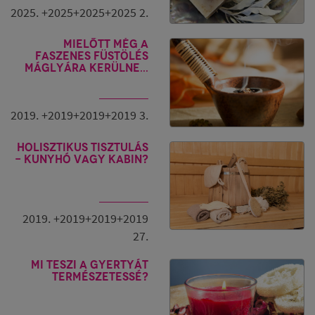
2025. +2025+2025+2025 2.
Mielőtt még a
faszenes füstölés
máglyára kerülne...
2019. +2019+2019+2019 3.
Holisztikus tisztulás
- Kunyhó vagy kabin?
2019. +2019+2019+2019
27.
Mi teszi a gyertyát
természetessé?