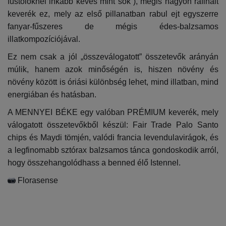
füstölőknél inkább kevés mint sok ), mégis nagyon rafinált
keverék ez, mely az első pillanatban rabul ejt egyszerre
fanyar-fűszeres de mégis édes-balzsamos
illatkompozíciójával.
Ez nem csak a jól „összeválogatott” összetevők arányán
múlik, hanem azok minőségén is, hiszen növény és
növény között is óriási különbség lehet, mind illatban, mind
energiában és hatásban.
A MENNYEI BÉKE egy valóban PRÉMIUM keverék, mely
válogatott összetevőkből készül: Fair Trade Palo Santo
chips és Maydi tömjén, valódi francia levendulavirágok, és
a legfinomabb sztórax balzsamos tánca gondoskodik arról,
hogy összehangolódhass a benned élő Istennel.
Florasense