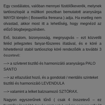
Egy csodálatos, valóban mennyei füstölőkeverék, melynek
tartóoszlopát a múltkori posztban bemutatott aranysárga
MAYDI tömjén ( Boswellia frereana ) adja. Ha esetleg nem
olvastad, akkor most itt a lehetőség, hogy megnézd az
előző blogbejegyzésben.
Erő, bizalom, bizonyosság, megnyugvás – ezt közvetíti
feléd jellegzetes fanyar-fűszeres illatával, és e köré a
hihetetlenül stabil tartóoszlop köré rendeződik a további 3
összetevő
:
---> a szívteret tisztító és harmonizáló aranysárga PALO
SANTO
---> az ellazulást hozó, és
a gondolati / mentális szinteket
tisztító és harmonizáló LEVENDULA
---> valamint a lelket balzsamozó SZTÓRAX.
Nagyon egyszerűnek tűnő ( csak 4 összetevő – ez