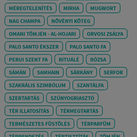
MÉREGTELENÍTÉS
MIRHA
MUGWORT
NAG CHAMPA
NÖVÉNYI KÖTEG
OMANI TÖMJÉN - AL-HOJARI
ORVOSI ZSÁLYA
PALO SANTO ÉKSZER
PALO SANTO FA
PERUI SZENT FA
RITUÁLÉ
RÓZSA
SÁMÁN
SAMHAIN
SÁRKÁNY
SERFOR
SZAKRÁLIS SZIMBÓLUM
SZANTÁLFA
SZERTARTÁS
SZÚNYOGRIASZTÓ
TÉR ILLATOSÍTÁS
TÉRMEGTARTÁS
TERMÉSZETES FÜSTÖLÉS
TÉRPARFÜM
TÉRRENDEZÉS
TÉRTISZTÍTÁS
TÖMJÉN