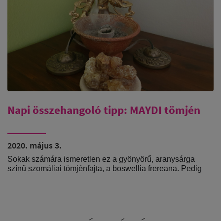
Napi összehangoló tipp: MAYDI tömjén
2020. május 3.
Sokak számára ismeretlen ez a gyönyörű, aranysárga
színű szomáliai tömjénfajta, a boswellia frereana. Pedig
legalább annyira csodálatos, mint az omani Hojari (
Boswellia sacra ), méltó párja neki:ha a Hojari a tömjének
királya, akkor a MAYDI pedig a tömjének királynője.
Igazi királyi fenséget és méltóságot sugárzik meleg,
aranysárga színével, és jellegzetes illatával, melyet ha