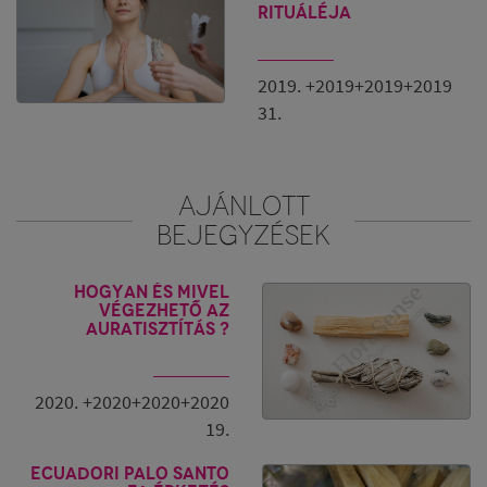
rituáléja
2019. +2019+2019+2019
31.
AJÁNLOTT
BEJEGYZÉSEK
Hogyan és mivel
végezhető az
auratisztítás ?
2020. +2020+2020+2020
19.
Ecuadori Palo Santo