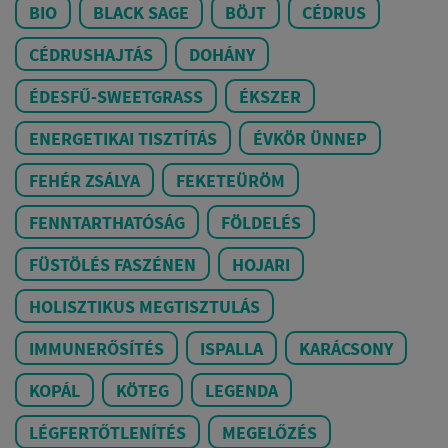
BIO
BLACK SAGE
BÖJT
CÉDRUS
CÉDRUSHAJTÁS
DOHÁNY
ÉDESFŰ-SWEETGRASS
ÉKSZER
ENERGETIKAI TISZTÍTÁS
ÉVKÖR ÜNNEP
FEHÉR ZSÁLYA
FEKETEÜRÖM
FENNTARTHATÓSÁG
FÖLDELÉS
FÜSTÖLÉS FASZÉNEN
HOJARI
HOLISZTIKUS MEGTISZTULÁS
IMMUNERŐSÍTÉS
ISPALLA
KARÁCSONY
KOPÁL
KÖTEG
LEGENDA
LÉGFERTŐTLENÍTÉS
MEGELŐZÉS