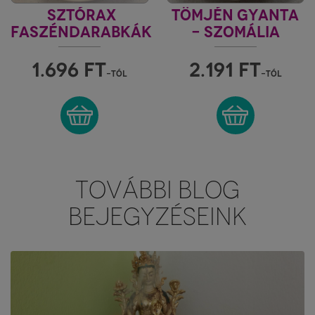
SZTÓRAX
TÖMJÉN GYANTA
FASZÉNDARABKÁK
- SZOMÁLIA
MAYDI FAS-SAKIR
1.696
FT
2.191
FT
-tól
-tól
TOVÁBBI BLOG
BEJEGYZÉSEINK