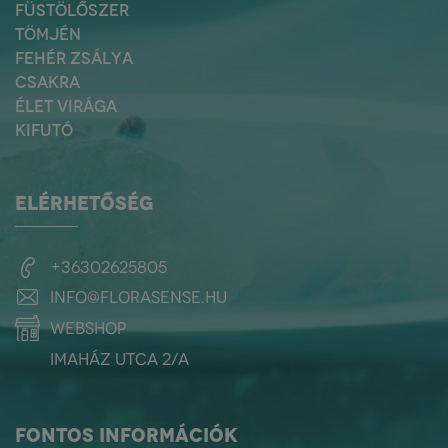
FÜSTÖLŐSZER
TÖMJÉN
FEHÉR ZSÁLYA
CSAKRA
ÉLET VIRÁGA
KIFUTÓ
ELÉRHETŐSÉG
+36302625805
info@florasense.hu
webshop
Imaház utca 2/a
FONTOS INFORMÁCIÓK