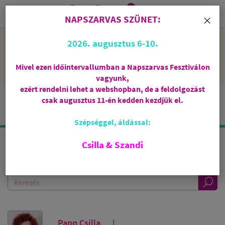
0
i
×
NAPSZARVAS SZÜNET:
NAPSZARVAS SZÜNET: 2026. augusztus 6-10 - rendelni lehet
2026. augusztus 6-10.
a webshopban, de csak augusztus 11-én, kedden kezdjük el
feldolgozni őket.
Mivel ezen időintervallumban a Napszarvas Fesztiválon
vagyunk,
ezért rendelni lehet a webshopban, de a feldolgozást
csak augusztus 11-én kedden kezdjük el.
Szépséggel, áldással:
Csilla & Szandi
KERESÉS A BLOGBAN
Papp Csilla