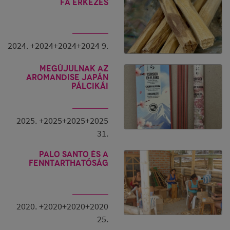
fa érkezés
2024. +2024+2024+2024 9.
Megújulnak az
Aromandise japán
pálcikái
2025. +2025+2025+2025
31.
PALO SANTO és a
fenntarthatóság
2020. +2020+2020+2020
25.